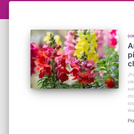
DO
A
p
c
„Pi
odd
aut
chc
szu
Wa
Pr