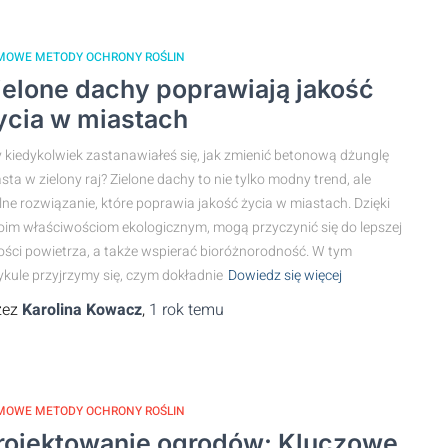
MOWE METODY OCHRONY ROŚLIN
ielone dachy poprawiają jakość
ycia w miastach
 kiedykolwiek zastanawiałeś się, jak zmienić betonową dżunglę
sta w zielony raj? Zielone dachy to nie tylko modny trend, ale
lne rozwiązanie, które poprawia jakość życia w miastach. Dzięki
im właściwościom ekologicznym, mogą przyczynić się do lepszej
ości powietrza, a także wspierać bioróżnorodność. W tym
ykule przyjrzymy się, czym dokładnie
Dowiedz się więcej
zez
Karolina Kowacz
,
1 rok
temu
MOWE METODY OCHRONY ROŚLIN
rojektowanie ogrodów: Kluczowe