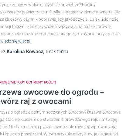
zymierzeńcy w walce o czystsze powietrze? Rośliny
yszczające powietrze to nie tylko estetyczny element wnętrz, ale
że kluczowy czynnik poprawiający jakość życia. Dzięki zdolności
minacji toksyn i zanieczyszczeń, wpływają na nasze zdrowie,
opoczucie oraz komfort codziennego życia. Warto przyjrzeć się
wiedz się więcej
zez
Karolina Kowacz
,
1 rok
temu
MOWE METODY OCHRONY ROŚLIN
rzewa owocowe do ogrodu –
twórz raj z owocami
rzysz o ogrodzie pełnym soczystych owoców? Drzewa owocowe
ą stać się kluczem do stworzenia prawdziwego raju na Twojej
ałce. Nie tylko oferują pyszne owoce, ale również wprowadzają
k i kolor do przestrzeni. W tym artykule odkryjemy, jakie gatunki