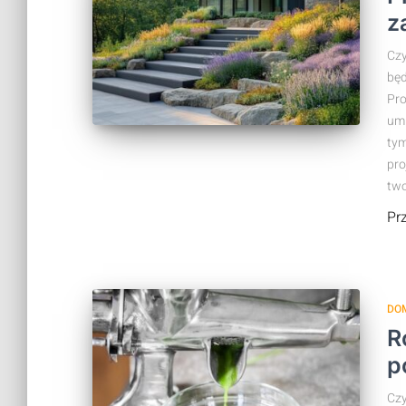
z
Czy
będ
Pro
umi
tym
pro
two
Pr
DO
R
p
Czy