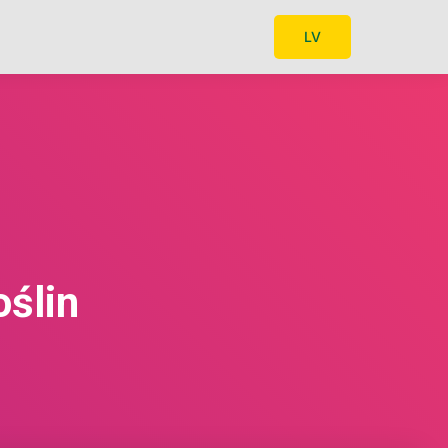
LV
ślin