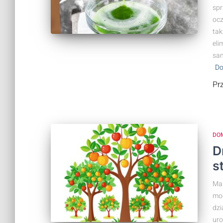
spr
ocz
tak
eli
sam
Do
Pr
DO
D
s
Ma
mog
dzi
uro