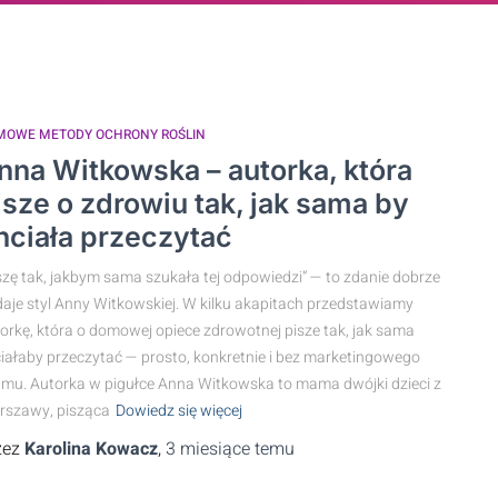
MOWE METODY OCHRONY ROŚLIN
nna Witkowska – autorka, która
isze o zdrowiu tak, jak sama by
hciała przeczytać
szę tak, jakbym sama szukała tej odpowiedzi” — to zdanie dobrze
aje styl Anny Witkowskiej. W kilku akapitach przedstawiamy
orkę, która o domowej opiece zdrowotnej pisze tak, jak sama
iałaby przeczytać — prosto, konkretnie i bez marketingowego
mu. Autorka w pigułce Anna Witkowska to mama dwójki dzieci z
rszawy, pisząca
Dowiedz się więcej
zez
Karolina Kowacz
,
3 miesiące
temu