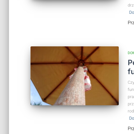
drz
Do
Pr
DO
P
f
Czy
fun
pra
prz
rod
Do
Pr