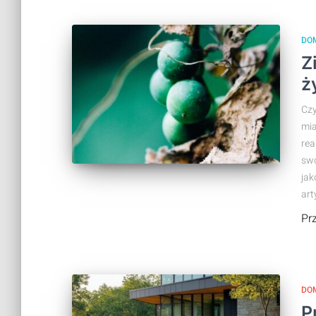
DO
Z
ż
Czy
mia
rea
swo
jak
art
Pr
DO
P