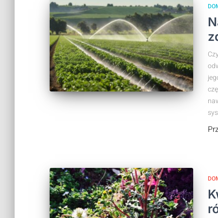
DO
N
z
Czy
odw
jeg
czę
naw
sys
Pr
DO
K
r