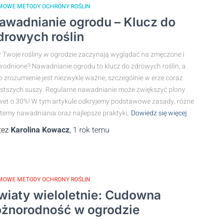
MOWE METODY OCHRONY ROŚLIN
awadnianie ogrodu – Klucz do
drowych roślin
 Twoje rośliny w ogrodzie zaczynają wyglądać na zmęczone i
odnione? Nawadnianie ogrodu to klucz do zdrowych roślin, a
o zrozumienie jest niezwykle ważne, szczególnie w erze coraz
stszych suszy. Regularne nawadnianie może zwiększyć plony
et o 30%! W tym artykule odkryjemy podstawowe zasady, różne
temy nawadniania oraz najlepsze praktyki,
Dowiedz się więcej
zez
Karolina Kowacz
,
1 rok
temu
MOWE METODY OCHRONY ROŚLIN
wiaty wieloletnie: Cudowna
óżnorodność w ogrodzie