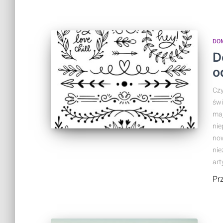
DO
D
o
Czy
świ
maj
nie
now
nie
art
Pr