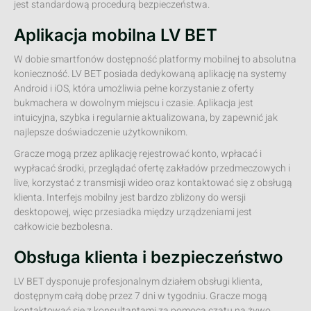
jest standardową procedurą bezpieczeństwa.
Aplikacja mobilna LV BET
W dobie smartfonów dostępność platformy mobilnej to absolutna
konieczność. LV BET posiada dedykowaną aplikację na systemy
Android i iOS, która umożliwia pełne korzystanie z oferty
bukmachera w dowolnym miejscu i czasie. Aplikacja jest
intuicyjna, szybka i regularnie aktualizowana, by zapewnić jak
najlepsze doświadczenie użytkownikom.
Gracze mogą przez aplikację rejestrować konto, wpłacać i
wypłacać środki, przeglądać ofertę zakładów przedmeczowych i
live, korzystać z transmisji wideo oraz kontaktować się z obsługą
klienta. Interfejs mobilny jest bardzo zbliżony do wersji
desktopowej, więc przesiadka między urządzeniami jest
całkowicie bezbolesna.
Obsługa klienta i bezpieczeństwo
LV BET dysponuje profesjonalnym działem obsługi klienta,
dostępnym całą dobę przez 7 dni w tygodniu. Gracze mogą
kontaktować się z konsultantami za pomocą czatu na żywo,