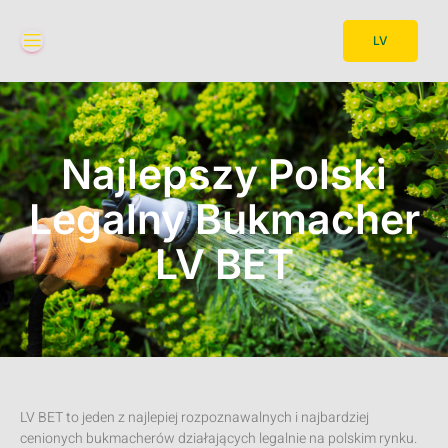
LV
Najlepszy Polski
Legalny Bukmacher
LV BET
LV BET to jeden z najlepiej rozpoznawalnych i najbardziej
cenionych bukmacherów działających legalnie na polskim rynku.