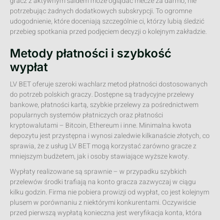
gracz z aktywnym saldem może oglądać mecze za darmo, nie
potrzebując żadnych dodatkowych subskrypcji. To ogromne
udogodnienie, które doceniają szczególnie ci, którzy lubią śledzić
przebieg spotkania przed podjęciem decyzji o kolejnym zakładzie.
Metody płatności i szybkość
wypłat
LV BET oferuje szeroki wachlarz metod płatności dostosowanych
do potrzeb polskich graczy. Dostępne są tradycyjne przelewy
bankowe, płatności kartą, szybkie przelewy za pośrednictwem
popularnych systemów płatniczych oraz płatności
kryptowalutami – Bitcoin, Ethereum i inne. Minimalna kwota
depozytu jest przystępna i wynosi zaledwie kilkanaście złotych, co
sprawia, że z usług LV BET mogą korzystać zarówno gracze z
mniejszym budżetem, jak i osoby stawiające wyższe kwoty.
Wypłaty realizowane są sprawnie – w przypadku szybkich
przelewów środki trafiają na konto gracza zazwyczaj w ciągu
kilku godzin. Firma nie pobiera prowizji od wypłat, co jest kolejnym
plusem w porównaniu z niektórymi konkurentami. Oczywiście
przed pierwszą wypłatą konieczna jest weryfikacja konta, która