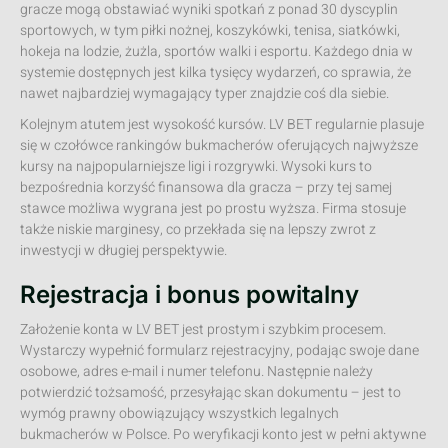
gracze mogą obstawiać wyniki spotkań z ponad 30 dyscyplin
sportowych, w tym piłki nożnej, koszykówki, tenisa, siatkówki,
hokeja na lodzie, żużla, sportów walki i esportu. Każdego dnia w
systemie dostępnych jest kilka tysięcy wydarzeń, co sprawia, że
nawet najbardziej wymagający typer znajdzie coś dla siebie.
Kolejnym atutem jest wysokość kursów. LV BET regularnie plasuje
się w czołówce rankingów bukmacherów oferujących najwyższe
kursy na najpopularniejsze ligi i rozgrywki. Wysoki kurs to
bezpośrednia korzyść finansowa dla gracza – przy tej samej
stawce możliwa wygrana jest po prostu wyższa. Firma stosuje
także niskie marginesy, co przekłada się na lepszy zwrot z
inwestycji w długiej perspektywie.
Rejestracja i bonus powitalny
Założenie konta w LV BET jest prostym i szybkim procesem.
Wystarczy wypełnić formularz rejestracyjny, podając swoje dane
osobowe, adres e-mail i numer telefonu. Następnie należy
potwierdzić tożsamość, przesyłając skan dokumentu – jest to
wymóg prawny obowiązujący wszystkich legalnych
bukmacherów w Polsce. Po weryfikacji konto jest w pełni aktywne