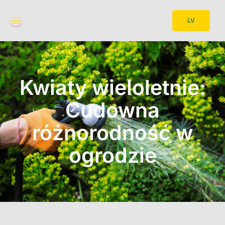
LV
Kwiaty wieloletnie:
Cudowna
różnorodność w
ogrodzie