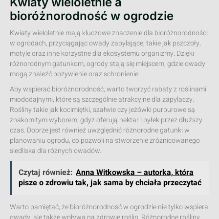
Kwiaty wieloletnie a
bioróżnorodność w ogrodzie
Kwiaty wieloletnie mają kluczowe znaczenie dla bioróżnorodności
w ogrodach, przyciągając owady zapylające, takie jak pszczoły,
motyle oraz inne korzystne dla ekosystemu organizmy. Dzięki
różnorodnym gatunkom, ogrody stają się miejscem, gdzie owady
mogą znaleźć pożywienie oraz schronienie.
Aby wspierać bioróżnorodność, warto tworzyć rabaty z roślinami
miododajnymi, które są szczególnie atrakcyjne dla zapylaczy.
Rośliny takie jak kocimiętki, szałwie czy jeżówki purpurowe są
znakomitym wyborem, gdyż oferują nektar i pyłek przez dłuższy
czas. Dobrze jest również uwzględnić różnorodne gatunki w
planowaniu ogrodu, co pozwoli na stworzenie zróżnicowanego
siedliska dla różnych owadów.
Czytaj również:
Anna Witkowska – autorka, która
pisze o zdrowiu tak, jak sama by chciała przeczytać
Warto pamiętać, że bioróżnorodność w ogrodzie nie tylko wspiera
owady, ale także wpływa na zdrowie roślin. Różnorodne rośliny