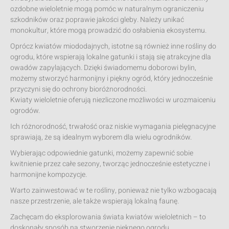
ozdobne wieloletnie mogą pomóc w naturalnym ograniczeniu
szkodników oraz poprawie jakości gleby. Należy unikać
monokultur, które mogą prowadzić do osłabienia ekosystemu.
Oprócz kwiatów miododajnych, istotne są również inne rośliny do
ogrodu, które wspierają lokalne gatunki i stają się atrakcyjne dla
owadów zapylających. Dzięki świadomemu doborowi bylin,
możemy stworzyć harmonijny i piękny ogród, który jednocześnie
przyczyni się do ochrony bioróżnorodności.
Kwiaty wieloletnie oferują niezliczone możliwości w urozmaiceniu
ogrodów.
Ich różnorodność, trwałość oraz niskie wymagania pielęgnacyjne
sprawiają, że są idealnym wyborem dla wielu ogrodników.
Wybierając odpowiednie gatunki, możemy zapewnić sobie
kwitnienie przez całe sezony, tworząc jednocześnie estetyczne i
harmonijne kompozycje.
Warto zainwestować w te rośliny, ponieważ nie tylko wzbogacają
nasze przestrzenie, ale także wspierają lokalną faunę.
Zachęcam do eksplorowania świata kwiatów wieloletnich – to
doskonały sposób na stworzenie pięknego ogrodu.