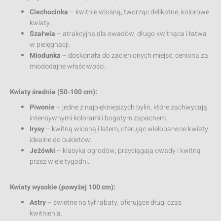
Ciechocinka
– kwitnie wiosną, tworząc delikatne, kolorowe
kwiaty.
Szałwia
– atrakcyjna dla owadów, długo kwitnąca i łatwa
w pielęgnacji.
Miodunka
– doskonała do zacienionych miejsc, ceniona za
miododajne właściwości.
Kwiaty średnie (50-100 cm):
Piwonie
– jedne z najpiękniejszych bylin, które zachwycają
intensywnymi kolorami i bogatym zapachem.
Irysy
– kwitną wiosną i latem, oferując wielobarwne kwiaty
idealne do bukietów.
Jeżówki
– klasyka ogrodów, przyciągają owady i kwitną
przez wiele tygodni.
Kwiaty wysokie (powyżej 100 cm):
Astry
– świetne na tył rabaty, oferujące długi czas
kwitnienia.