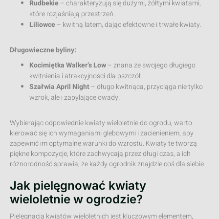
Rudbekie
– charakteryzują się dużymi, żółtymi kwiatami,
które rozjaśniają przestrzeń.
Liliowce
– kwitną latem, dając efektowne i trwałe kwiaty.
Długowieczne byliny:
Kocimiętka Walker’s Low
– znana ze swojego długiego
kwitnienia i atrakcyjności dla pszczół.
Szałwia April Night
– długo kwitnąca, przyciąga nie tylko
wzrok, ale i zapylające owady.
Wybierając odpowiednie kwiaty wieloletnie do ogrodu, warto
kierować się ich wymaganiami glebowymi i zacienieniem, aby
zapewnić im optymalne warunki do wzrostu. Kwiaty te tworzą
piękne kompozycje, które zachwycają przez długi czas, a ich
różnorodność sprawia, że każdy ogrodnik znajdzie coś dla siebie.
Jak pielęgnować kwiaty
wieloletnie w ogrodzie?
Pielęgnacja kwiatów wieloletnich jest kluczowym elementem,