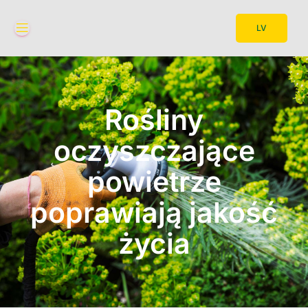
LV
Rośliny
oczyszczające
powietrze
poprawiają jakość
życia