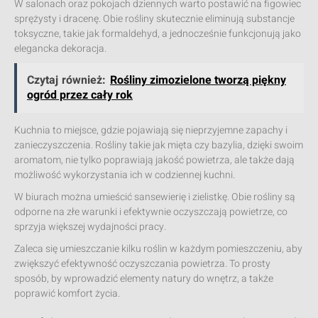
W salonach oraz pokojach dziennych warto postawić na figowiec
sprężysty i dracenę. Obie rośliny skutecznie eliminują substancje
toksyczne, takie jak formaldehyd, a jednocześnie funkcjonują jako
elegancka dekoracja.
Czytaj również:
Rośliny zimozielone tworzą piękny
ogród przez cały rok
Kuchnia to miejsce, gdzie pojawiają się nieprzyjemne zapachy i
zanieczyszczenia. Rośliny takie jak mięta czy bazylia, dzięki swoim
aromatom, nie tylko poprawiają jakość powietrza, ale także dają
możliwość wykorzystania ich w codziennej kuchni.
W biurach można umieścić sansewierię i zielistkę. Obie rośliny są
odporne na złe warunki i efektywnie oczyszczają powietrze, co
sprzyja większej wydajności pracy.
Zaleca się umieszczanie kilku roślin w każdym pomieszczeniu, aby
zwiększyć efektywność oczyszczania powietrza. To prosty
sposób, by wprowadzić elementy natury do wnętrz, a także
poprawić komfort życia.