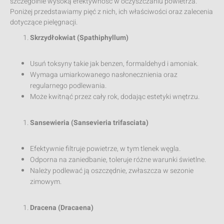
szczególnie wysoką efektywność w oczyszczaniu powietrza.
Poniżej przedstawiamy pięć z nich, ich właściwości oraz zalecenia
dotyczące pielęgnacji.
Skrzydłokwiat (Spathiphyllum)
Usuń toksyny takie jak benzen, formaldehyd i amoniak.
Wymaga umiarkowanego nasłonecznienia oraz
regularnego podlewania.
Może kwitnąć przez cały rok, dodając estetyki wnętrzu.
Sansewieria (Sansevieria trifasciata)
Efektywnie filtruje powietrze, w tym tlenek węgla.
Odporna na zaniedbanie, toleruje różne warunki świetlne.
Należy podlewać ją oszczędnie, zwłaszcza w sezonie
zimowym.
Dracena (Dracaena)