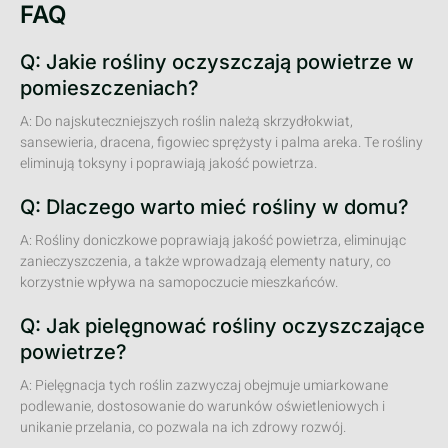
FAQ
Q: Jakie rośliny oczyszczają powietrze w
pomieszczeniach?
A: Do najskuteczniejszych roślin należą skrzydłokwiat,
sansewieria, dracena, figowiec sprężysty i palma areka. Te rośliny
eliminują toksyny i poprawiają jakość powietrza.
Q: Dlaczego warto mieć rośliny w domu?
A: Rośliny doniczkowe poprawiają jakość powietrza, eliminując
zanieczyszczenia, a także wprowadzają elementy natury, co
korzystnie wpływa na samopoczucie mieszkańców.
Q: Jak pielęgnować rośliny oczyszczające
powietrze?
A: Pielęgnacja tych roślin zazwyczaj obejmuje umiarkowane
podlewanie, dostosowanie do warunków oświetleniowych i
unikanie przelania, co pozwala na ich zdrowy rozwój.