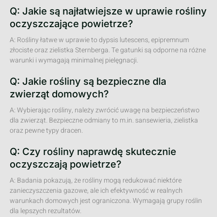
Q: Jakie są najłatwiejsze w uprawie rośliny
oczyszczające powietrze?
A: Rośliny łatwe w uprawie to dypsis lutescens, epipremnum
złociste oraz zielistka Sternberga. Te gatunki są odporne na różne
warunki i wymagają minimalnej pielęgnacji.
Q: Jakie rośliny są bezpieczne dla
zwierząt domowych?
A: Wybierając rośliny, należy zwrócić uwagę na bezpieczeństwo
dla zwierząt. Bezpieczne odmiany to m.in. sansewieria, zielistka
oraz pewne typy dracen.
Q: Czy rośliny naprawdę skutecznie
oczyszczają powietrze?
A: Badania pokazują, że rośliny mogą redukować niektóre
zanieczyszczenia gazowe, ale ich efektywność w realnych
warunkach domowych jest ograniczona. Wymagają grupy roślin
dla lepszych rezultatów.