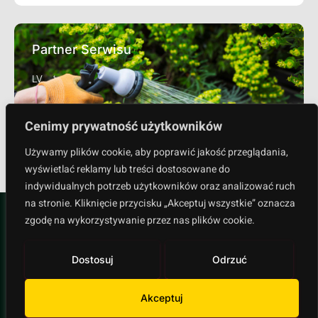
Partner Serwisu
LV
Sprawdź
Cenimy prywatność użytkowników
Używamy plików cookie, aby poprawić jakość przeglądania,
wyświetlać reklamy lub treści dostosowane do
indywidualnych potrzeb użytkowników oraz analizować ruch
na stronie. Kliknięcie przycisku „Akceptuj wszystkie” oznacza
zgodę na wykorzystywanie przez nas plików cookie.
Dostosuj
Odrzuć
Polityka prywatności
Akceptuj
Copyright © 2024 All rights reserved.