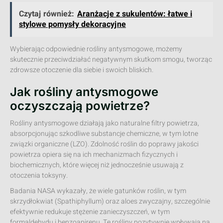
Czytaj również:
Aranżacje z sukulentów: łatwe i
stylowe pomysły dekoracyjne
Wybierając odpowiednie rośliny antysmogowe, możemy
skutecznie przeciwdziałać negatywnym skutkom smogu, tworząc
zdrowsze otoczenie dla siebie i swoich bliskich.
Jak rośliny antysmogowe
oczyszczają powietrze?
Rośliny antysmogowe działają jako naturalne filtry powietrza,
absorpcjonując szkodliwe substancje chemiczne, w tym lotne
związki organiczne (LZO). Zdolność roślin do poprawy jakości
powietrza opiera się na ich mechanizmach fizycznych i
biochemicznych, które więcej niż jednocześnie usuwają z
otoczenia toksyny.
Badania NASA wykazały, że wiele gatunków roślin, w tym
skrzydłokwiat (Spathiphyllum) oraz aloes zwyczajny, szczególnie
efektywnie redukuje stężenie zanieczyszczeń, w tym
formaldehydu i benzoapirenu. Te rośliny pozytywnie wpływają na