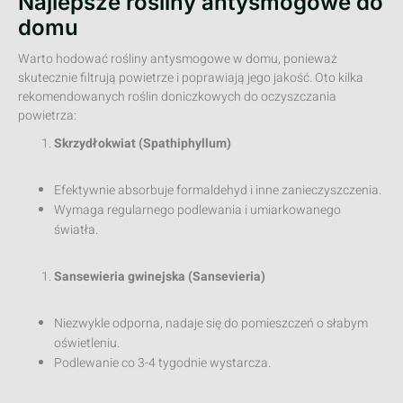
Najlepsze rośliny antysmogowe do
domu
Warto hodować rośliny antysmogowe w domu, ponieważ
skutecznie filtrują powietrze i poprawiają jego jakość. Oto kilka
rekomendowanych roślin doniczkowych do oczyszczania
powietrza:
Skrzydłokwiat (Spathiphyllum)
Efektywnie absorbuje formaldehyd i inne zanieczyszczenia.
Wymaga regularnego podlewania i umiarkowanego
światła.
Sansewieria gwinejska (Sansevieria)
Niezwykle odporna, nadaje się do pomieszczeń o słabym
oświetleniu.
Podlewanie co 3-4 tygodnie wystarcza.