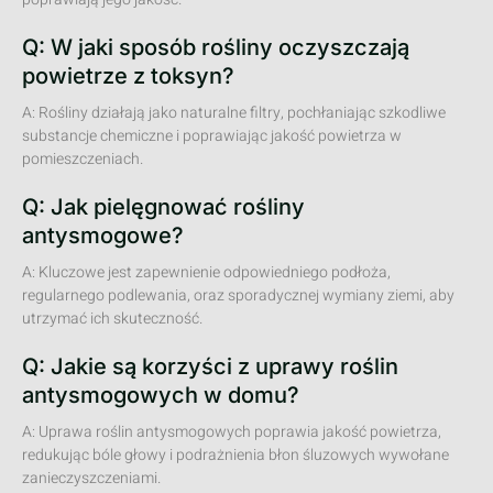
Q: W jaki sposób rośliny oczyszczają
powietrze z toksyn?
A: Rośliny działają jako naturalne filtry, pochłaniając szkodliwe
substancje chemiczne i poprawiając jakość powietrza w
pomieszczeniach.
Q: Jak pielęgnować rośliny
antysmogowe?
A: Kluczowe jest zapewnienie odpowiedniego podłoża,
regularnego podlewania, oraz sporadycznej wymiany ziemi, aby
utrzymać ich skuteczność.
Q: Jakie są korzyści z uprawy roślin
antysmogowych w domu?
A: Uprawa roślin antysmogowych poprawia jakość powietrza,
redukując bóle głowy i podrażnienia błon śluzowych wywołane
zanieczyszczeniami.