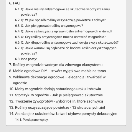
FAQ
Q: Jakie rośliny antysmogowe są skuteczne w oczyszczaniu
powietrza?
Q: W jaki sposób rośliny oczyszczają powietrze z toksyn?
Q: Jak pielęgnować rośliny antysmogowe?
Q: Jakie są korzyści z uprawy roślin antysmogowych w domu?
Q: Czy rośliny antysmogowe można uprawiać w ogrodzie?
Q: Jak długo rośliny antysmogowe zachowują swoją skuteczność?
Q: Jakie warunki są najlepsze do hodowli roślin oczyszczających
powietrze?
Inne posty:
Rośliny w ogrodzie wodnym dla zdrowego ekosystemu
Meble ogrodowe DIY – stwórz wyjątkowe meble na taras
Wiklinowe dekoracje ogrodowe – elegancja i trwałość w
ogrodzie
Mchy w ogrodzie dodają naturalnego uroku i zdrowia
Storczyki w ogrodzie - Jak je pielęgnować skutecznie
Tworzenie żywopłotów - wybór roślin, które zachwycą
Rośliny oczyszczające powietrze - 12 skutecznych ziół
Aranżacje z sukulentów: łatwe i stylowe pomysły dekoracyjne
Powiązane wpisy: