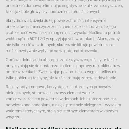
przestrzeń domową, eliminując negatywne skutki zanieczyszczeń,
takie jak bóle głowy czy podrażnienia błon śluzowych.
Skrzydłokwiat, dzięki dużej powierzchni liści, intensywnie
przekształca zanieczyszczenia chemiczne, co sprawia, że jego
skuteczność w walce ze smogiem jest wysoka. Roślina ta potrafi
wchłonąć do 60% LZO w sprzyjających warunkach. Aloes, znany
nie tylko z celów ozdobnych, skutecznie filtruje powietrze oraz
może pozytywnie wpłynąć na wilgotność otoczenia.
Oprócz zdolności do absorpcji zanieczyszczeń, rośliny te także
przyczyniają się do dostarczania tlenu i poprawy mikroklimatu w
pomieszczeniach. Zwiększając poziom tlenku węgla, rośliny nie
tylko pobierają toksyny, ale także promują zdrowe oddychanie.
Rośliny antysmogowe, korzystając z naturalnych procesów
biologicznych, stanowią kluczowy element walki z
zanieczyszczeniem powietrza w domach. Ich skuteczność jest
potwierdzona badaniami, a dzięki prostocie pielęgnacji i wysokim
walorom estetycznym, stają się istotnym elementem w każdym
wnętrzu.