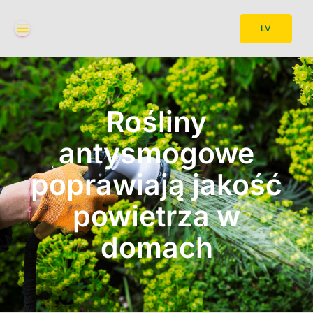
LV
Rośliny
antysmogowe
poprawiają jakość
powietrza w
domach