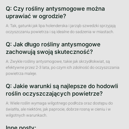
Q: Czy rośliny antysmogowe można
uprawiać w ogrodzie?
A: Tak, gatunki jak lipa holenderska i jarząb szwedzki sprzyjają
oczyszczaniu powietrza i są idealne do sadzenia w miastach.
Q: Jak długo rośliny antysmogowe
zachowują swoją skuteczność?
A: Zwykle rośliny antysmogowe, takie jak skrzydłokwiat, są
efektywne przez 2-3 lata, po czym ich zdolność do oczyszczania
powietrza maleje.
Q: Jakie warunki są najlepsze do hodowli
roślin oczyszczających powietrze?
A: Wiele roślin wymaga wilgotnego podłoża oraz dostępu do
światła, ale niektóre, jak paprocie, dobrze rosną w cieniu i w
wilgotnych warunkach.
Inne posty: