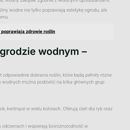
ać wodny zakątek zgodnie z własnymi upodobaniami.
liny wodne nie tylko poprawiają estetykę ogrodu, ale
temu.
poprawiają zdrowie roślin
 ogrodzie wodnym –
odpowiednie dobranie roślin, które będą pełniły różne
in wodnych można podzielić na kilka głównych grup:
ok, kwitnące w wielu kolorach. Oferują cień dla ryb oraz
ch odcieniach i wspierają bioróżnorodność w