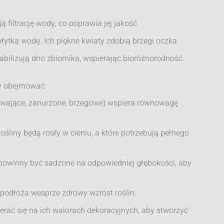
ą filtrację wody, co poprawia jej jakość.
 płytką wodę. Ich piękne kwiaty zdobią brzegi oczka.
 stabilizują dno zbiornika, wspierając bioróżnorodność.
ny obejmować:
ywające, zanurzone, brzegowe) wspiera równowagę
 rośliny będą rosły w cieniu, a które potrzebują pełnego
 powinny być sadzone na odpowiedniej głębokości, aby
podłoża wesprze zdrowy wzrost roślin.
ierać się na ich walorach dekoracyjnych, aby stworzyć