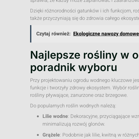
sprawia, że każdy może zaplanować i zaaranżow
Dzięki różnorodności gatunków i ich funkcjom, roś
także przyczyniają się do zdrowia całego ekosys
Czytaj również:
Ekologiczne nawozy domowe 
Najlepsze rośliny w
poradnik wyboru
Przy projektowaniu ogrodu wodnego kluczowe jest 
funkcje i tworzyły zdrowy ekosystem. Wybór rośl
rośliny pływające, zanurzone oraz brzegowe.
Do popularnych roślin wodnych należą:
Lilie wodne
: Dekoracyjne, przyciągające wzr
minimalizują rozwój glonów.
Grążele
: Podobnie jak lilie, kwitną w różny