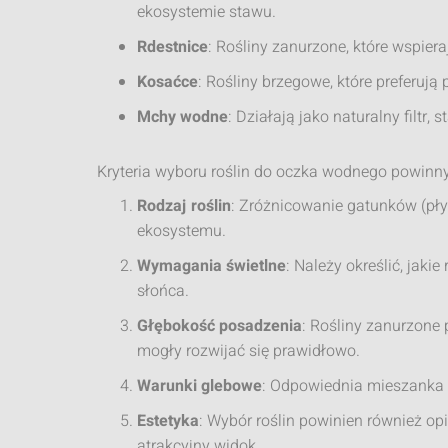
ekosystemie stawu.
Rdestnice
: Rośliny zanurzone, które wspieraj
Kosaćce
: Rośliny brzegowe, które preferują
Mchy wodne
: Działają jako naturalny filtr,
Kryteria wyboru roślin do oczka wodnego powin
Rodzaj roślin
: Zróżnicowanie gatunków (pł
ekosystemu.
Wymagania świetlne
: Należy określić, jakie
słońca.
Głębokość posadzenia
: Rośliny zanurzone
mogły rozwijać się prawidłowo.
Warunki glebowe
: Odpowiednia mieszanka 
Estetyka
: Wybór roślin powinien również op
atrakcyjny widok.