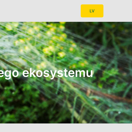
LV
wego ekosystemu