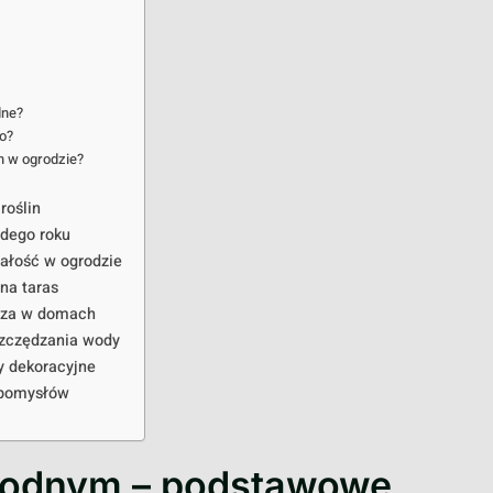
dne?
go?
ch w ogrodzie?
roślin
żdego roku
wałość w ogrodzie
na taras
trza w domach
szczędzania wody
y dekoracyjne
 pomysłów
 wodnym – podstawowe