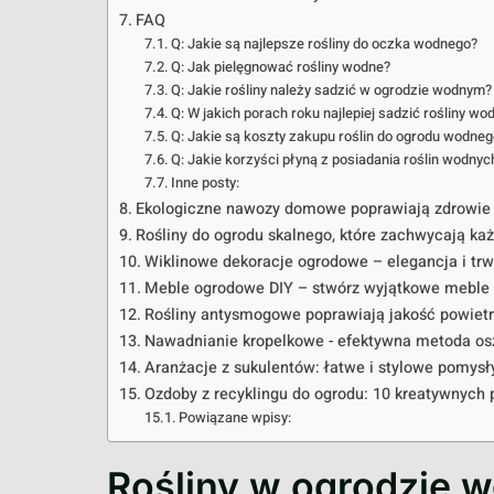
FAQ
Q: Jakie są najlepsze rośliny do oczka wodnego?
Q: Jak pielęgnować rośliny wodne?
Q: Jakie rośliny należy sadzić w ogrodzie wodnym?
Q: W jakich porach roku najlepiej sadzić rośliny wo
Q: Jakie są koszty zakupu roślin do ogrodu wodne
Q: Jakie korzyści płyną z posiadania roślin wodny
Inne posty:
Ekologiczne nawozy domowe poprawiają zdrowie 
Rośliny do ogrodu skalnego, które zachwycają ka
Wiklinowe dekoracje ogrodowe – elegancja i tr
Meble ogrodowe DIY – stwórz wyjątkowe meble 
Rośliny antysmogowe poprawiają jakość powie
Nawadnianie kropelkowe - efektywna metoda o
Aranżacje z sukulentów: łatwe i stylowe pomysł
Ozdoby z recyklingu do ogrodu: 10 kreatywnych
Powiązane wpisy:
Rośliny w ogrodzie