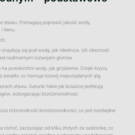
ie stawu. Pomagają poprawić jakość wody,
i tlenu.
ch:
ie znajdują się pod wodą, jak rdestnica. Ich obecność
 przed nadmiernym rozwojem glonów.
ę na powierzchni wody, jak grzybienie. Dzięki kryciu
a światło, co hamuje rozwój niepożądanych alg.
eżach stawu. Gatunki takie jak kosaćce preferują
rzegów, wzbogacając bioróżnorodność.
sza różnorodność bioróżnorodności, co jest niezbędne
 różnić, zaczynając od kilku złotych za sadzonkę, co