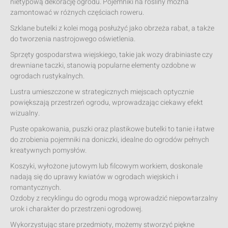
nietypową dekorację ogrodu. Pojemniki na rośliny można
zamontować w różnych częściach roweru.
Szklane butelki z kolei mogą posłużyć jako obrzeża rabat, a także
do tworzenia nastrojowego oświetlenia.
Sprzęty gospodarstwa wiejskiego, takie jak wozy drabiniaste czy
drewniane taczki, stanowią popularne elementy ozdobne w
ogrodach rustykalnych.
Lustra umieszczone w strategicznych miejscach optycznie
powiększają przestrzeń ogrodu, wprowadzając ciekawy efekt
wizualny.
Puste opakowania, puszki oraz plastikowe butelki to tanie i łatwe
do zrobienia pojemniki na doniczki, idealne do ogrodów pełnych
kreatywnych pomysłów.
Koszyki, wyłożone jutowym lub filcowym workiem, doskonale
nadają się do uprawy kwiatów w ogrodach wiejskich i
romantycznych.
Ozdoby z recyklingu do ogrodu mogą wprowadzić niepowtarzalny
urok i charakter do przestrzeni ogrodowej.
Wykorzystując stare przedmioty, możemy stworzyć piękne