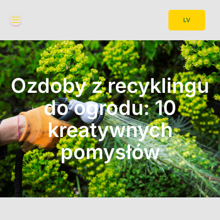
LV
Ozdoby z recyklingu
do ogrodu: 10
kreatywnych
pomysłów