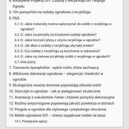
Kreatywne Projekty DIY: Ozdoby z Recyklingu do Twojego
Ogrodu
10+ pomysłów na ozdoby ogrodowe z recyklingu
FAQ
Q: Jakie materiały można wykorzystać do ozdób z recyklingu w
ogrodzie?
Q: Jakie są pomysły na kreatywne ozdoby ogrodowe?
Q: Jakie korzyści płyną z użycia recyklingu w ogrodzie?
Q: Jak dbać o ozdoby z recyklingu, aby były trwałe?
Q: Czy ozdoby z recyklingu są kosztowne w wykonaniu?
Q: Jakie są ciekawe przykłady ozdób z recyklingu w ogrodach?
Inne posty:
Tworzenie żywopłotów - wybór roślin, które zachwycą
Wiklinowe dekoracje ogrodowe – elegancja i trwałość w
ogrodzie
Ekologiczne nawozy domowe poprawiają zdrowie roślin
Storczyki w ogrodzie - Jak je pielęgnować skutecznie
Aranżacje z sukulentów: łatwe i stylowe pomysły dekoracyjne
Rośliny antysmogowe poprawiają jakość powietrza w domach
Pergola w ogrodzie dla stylowego i przytulnego otoczenia
Meble ogrodowe DIY – stwórz wyjątkowe meble na taras
Powiązane wpisy: