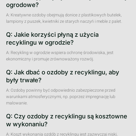
ogrodowe?
A: Kreatywne ozdoby obejmują donice z plastikowych butelek,
lampiony z puszek, kwietniki ze starych naczyń i meble z palet.
Q: Jakie korzyści płyną z użycia
recyklingu w ogrodzie?
A: Recykling w ogrodzie wspiera ochronę środowiska, jest
ekonomiczny i promuje zrównoważony rozwój.
Q: Jak dbać o ozdoby z recyklingu, aby
były trwałe?
A: Ozdoby powinny być odpowiednio zabezpieczone przed
warunkami atmosferycznymi, np. poprzez impregnację lub
malowanie.
Q: Czy ozdoby z recyklingu są kosztowne
w wykonaniu?
A: Koszt wykonania ozdób z recyklingu jest zazwyczaj niski,