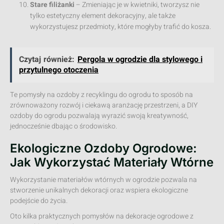
Stare filiżanki
– Zmieniając je w kwietniki, tworzysz nie
tylko estetyczny element dekoracyjny, ale także
wykorzystujesz przedmioty, które mogłyby trafić do kosza.
Czytaj również:
Pergola w ogrodzie dla stylowego i
przytulnego otoczenia
Te pomysły na ozdoby z recyklingu do ogrodu to sposób na
zrównoważony rozwój i ciekawą aranżację przestrzeni, a DIY
ozdoby do ogrodu pozwalają wyrazić swoją kreatywność,
jednocześnie dbając o środowisko.
Ekologiczne Ozdoby Ogrodowe:
Jak Wykorzystać Materiały Wtórne
Wykorzystanie materiałów wtórnych w ogrodzie pozwala na
stworzenie unikalnych dekoracji oraz wspiera ekologiczne
podejście do życia.
Oto kilka praktycznych pomysłów na dekoracje ogrodowe z