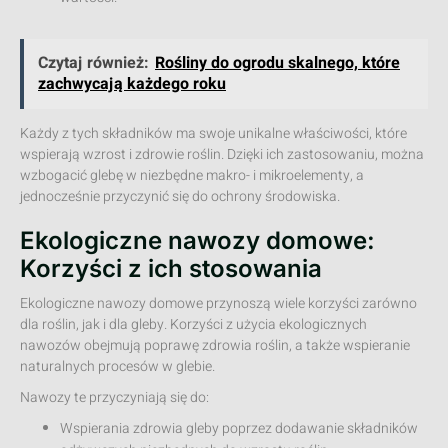
Czytaj również:
Rośliny do ogrodu skalnego, które
zachwycają każdego roku
Każdy z tych składników ma swoje unikalne właściwości, które
wspierają wzrost i zdrowie roślin. Dzięki ich zastosowaniu, można
wzbogacić glebę w niezbędne makro- i mikroelementy, a
jednocześnie przyczynić się do ochrony środowiska.
Ekologiczne nawozy domowe:
Korzyści z ich stosowania
Ekologiczne nawozy domowe przynoszą wiele korzyści zarówno
dla roślin, jak i dla gleby. Korzyści z użycia ekologicznych
nawozów obejmują poprawę zdrowia roślin, a także wspieranie
naturalnych procesów w glebie.
Nawozy te przyczyniają się do:
Wspierania zdrowia gleby poprzez dodawanie składników