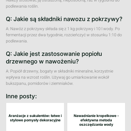
Należy stosować ją ostudzoną, nieposoloną, raz w tygodniu do
podlewania roślin.
Q: Jakie są składniki nawozu z pokrzywy?
A: Nawóz z pokrzywy składa się z 1 kg pokrzywy i 10 l wody. Po
fermentacji przez dwa tygodnie, rozcieńczyć w stosunku 1:10 do
podlewania.
Q: Jakie jest zastosowanie popiołu
drzewnego w nawożeniu?
A: Popiół drzewny, bogaty w składniki mineralne, korzystnie
wpływa na wzrost roślin. Używaj go umiarkowanie wokół
bukszpanu, pomidorów i ziemniaków.
Inne posty:
Aranżacje z sukulentów: łatwe i
Nawadnianie kropelkowe -
stylowe pomysły dekoracyjne
efektywna metoda
oszczędzania wody