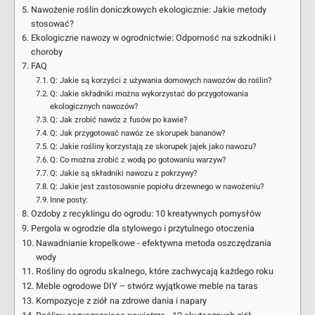
Nawożenie roślin doniczkowych ekologicznie: Jakie metody
stosować?
Ekologiczne nawozy w ogrodnictwie: Odporność na szkodniki i
choroby
FAQ
Q: Jakie są korzyści z używania domowych nawozów do roślin?
Q: Jakie składniki można wykorzystać do przygotowania
ekologicznych nawozów?
Q: Jak zrobić nawóz z fusów po kawie?
Q: Jak przygotować nawóz ze skorupek bananów?
Q: Jakie rośliny korzystają ze skorupek jajek jako nawozu?
Q: Co można zrobić z wodą po gotowaniu warzyw?
Q: Jakie są składniki nawozu z pokrzywy?
Q: Jakie jest zastosowanie popiołu drzewnego w nawożeniu?
Inne posty:
Ozdoby z recyklingu do ogrodu: 10 kreatywnych pomysłów
Pergola w ogrodzie dla stylowego i przytulnego otoczenia
Nawadnianie kropelkowe - efektywna metoda oszczędzania
wody
Rośliny do ogrodu skalnego, które zachwycają każdego roku
Meble ogrodowe DIY – stwórz wyjątkowe meble na taras
Kompozycje z ziół na zdrowe dania i napary