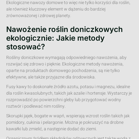
Ekologiczne nawozy domowe to więc nie tylko korzyści dla roślin,
ale również kluczowy element w dążeniu do bardziej
zrównoważonej i zdrowej planety.
Nawożenie roślin doniczkowych
ekologicznie: Jakie metody
stosować?
Rośliny doniczkowe wymagają odpowiedniego nawożenia, aby
rozwijać się zdrowo i pięknie. Ekologiczne metody nawożenia,
oparte na produktach domowego pochodzenia, są nie tylko
efektywne, ale także przyjazne dla środowiska.
Fusy kawy to doskonałe źródło azotu, potasu i magnezu, idealne
dla roślin kwasolubnych, takich jak azalie i hortensje. Wystarczy je
rozprowadzić po powierzchni gleby lub przygotować wodny
roztwór i podlewać nim rośliny.
Skorupki jajek, bogate w wapń, wspierają wzrost roślin takich jak
pomidory, cukinia i pelargonie. Można je pokruszyć na drobne
kawałki lub zmielić, a następnie dodać do ziemi.
Organicznym źródłem składników odżywczych jest także woda z