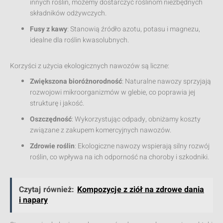
innych roślin, możemy dostarczyć roślinom niezbędnych
składników odżywczych.
Fusy z kawy
: Stanowią źródło azotu, potasu i magnezu,
idealne dla roślin kwasolubnych.
Korzyści z użycia ekologicznych nawozów są liczne:
Zwiększona bioróżnorodność
: Naturalne nawozy sprzyjają
rozwojowi mikroorganizmów w glebie, co poprawia jej
strukturę i jakość.
Oszczędność
: Wykorzystując odpady, obniżamy koszty
związane z zakupem komercyjnych nawozów.
Zdrowie roślin
: Ekologiczne nawozy wspierają silny rozwój
roślin, co wpływa na ich odporność na choroby i szkodniki.
Czytaj również:
Kompozycje z ziół na zdrowe dania
i napary