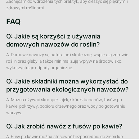
Zachęcam do wdrożenia tych praktyk, aby cieszyć się pięknymi i
zdrowymi roślinami.
FAQ
Q: Jakie są korzyści z używania
domowych nawozów do roślin?
A: Domowe nawozy są naturalne i skuteczne, wspierają zdrowie
roślin oraz gleby, a także minimalizują wpływ na środowisko,
wykorzystując odpady organiczne.
Q: Jakie składniki można wykorzystać do
przygotowania ekologicznych nawozów?
A: Można używać skorupek jajek, skórek bananów, fusów po
kawie, pokrzywy, popiołu drzewnego oraz wody po gotowaniu
warzyw.
Q: Jak zrobić nawóz z fusów po kawie?
A: Fusy po kawie można stosować bezpośrednio do ziemi lub