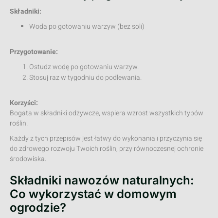
Składniki:
Woda po gotowaniu warzyw (bez soli)
Przygotowanie:
Ostudz wodę po gotowaniu warzyw.
Stosuj raz w tygodniu do podlewania.
Korzyści:
Bogata w składniki odżywcze, wspiera wzrost wszystkich typów
roślin.
Każdy z tych przepisów jest łatwy do wykonania i przyczynia się
do zdrowego rozwoju Twoich roślin, przy równoczesnej ochronie
środowiska.
Składniki nawozów naturalnych:
Co wykorzystać w domowym
ogrodzie?