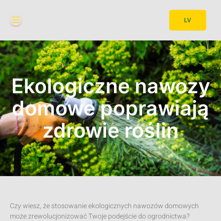
LV
Ekologiczne nawozy
domowe poprawiają
zdrowie roślin
Czy wiesz, że stosowanie ekologicznych nawozów domowych
może zrewolucjonizować Twoje podejście do ogrodnictwa?