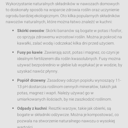
Wykorzystanie naturalnych składników w nawozach domowych
to doskonały sposób na wsparcie zdrowia roślin oraz uczynienie
ogrodu bardziej ekologicznym. Oto kilka popularnych składników
nawozów naturalnych, które można łatwo znaleźć w kuchni:
Skórki owoców
: Skórki bananów są bogate w potas i fosfor,
co sprzyja zdrowemu wzrostowi roślin. Można je pokroić na
kawałki, zalać wodą i odczekać kilka dni przed użyciem.
Fusy po kawie
: Zawierają azot, potas i magnez, co czyni je
idealnym fertilizerem dla roślin kwasolubnych. Fusy można
używać bezpośrednio w glebie lub wypłukać je w wodzie, by
uzyskać nawóz płynny.
Popiół drzewny
: Zasadowy odczyn popiołu wynoszący 11-
13 pH dostarcza roślinom cennych minerałów, takich jak
potas, magnez i wapń. Należy używać go w
umiarkowanych ilościach, by nie zaszkodzić roślinom.
Odpady z kuchni
: Resztki warzyw, takie jak obierki, są
bogate w składniki odżywcze. Można je kompostować, co
pozwala na stworzenie naturalnego nawozu o wysokiej
wartości.