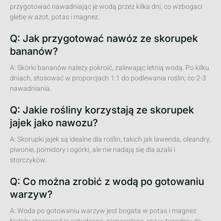
przygotować nawadniając je wodą przez kilka dni, co wzbogaci
glebę w azot, potas i magnez.
Q: Jak przygotować nawóz ze skorupek
bananów?
A: Skórki bananów należy pokroić, zalewając letnią wodą. Po kilku
dniach, stosować w proporcjach 1:1 do podlewania roślin, co 2-3
nawadniania.
Q: Jakie rośliny korzystają ze skorupek
jajek jako nawozu?
A: Skorupki jajek są idealne dla roślin, takich jak lawenda, oleandry,
piwonie, pomidory i ogórki, ale nie nadają się dla azalii i
storczyków.
Q: Co można zrobić z wodą po gotowaniu
warzyw?
A: Woda po gotowaniu warzyw jest bogata w potas i magnez.