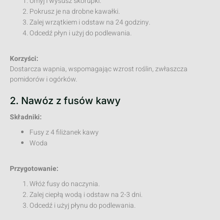
Umyj i wysusz skorupki.
Pokrusz je na drobne kawałki.
Zalej wrzątkiem i odstaw na 24 godziny.
Odcedź płyn i użyj do podlewania.
Korzyści:
Dostarcza wapnia, wspomagając wzrost roślin, zwłaszcza
pomidorów i ogórków.
2. Nawóz z fusów kawy
Składniki:
Fusy z 4 filiżanek kawy
Woda
Przygotowanie:
Włóż fusy do naczynia.
Zalej ciepłą wodą i odstaw na 2-3 dni.
Odcedź i użyj płynu do podlewania.