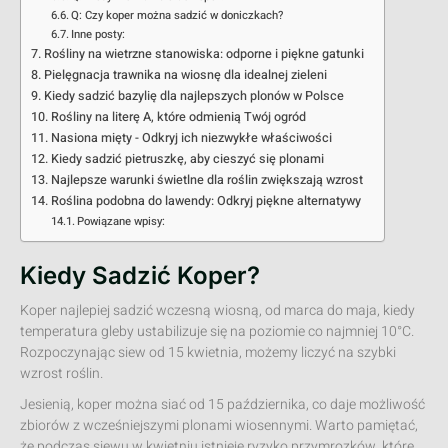
Q: Czy koper można sadzić w doniczkach?
Inne posty:
Rośliny na wietrzne stanowiska: odporne i piękne gatunki
Pielęgnacja trawnika na wiosnę dla idealnej zieleni
Kiedy sadzić bazylię dla najlepszych plonów w Polsce
Rośliny na literę A, które odmienią Twój ogród
Nasiona mięty - Odkryj ich niezwykłe właściwości
Kiedy sadzić pietruszkę, aby cieszyć się plonami
Najlepsze warunki świetlne dla roślin zwiększają wzrost
Roślina podobna do lawendy: Odkryj piękne alternatywy
Powiązane wpisy:
Kiedy Sadzić Koper?
Koper najlepiej sadzić wczesną wiosną, od marca do maja, kiedy
temperatura gleby ustabilizuje się na poziomie co najmniej 10°C.
Rozpoczynając siew od 15 kwietnia, możemy liczyć na szybki
wzrost roślin.
Jesienią, koper można siać od 15 października, co daje możliwość
zbiorów z wcześniejszymi plonami wiosennymi. Warto pamiętać,
że podczas siewu w kwietniu istnieje ryzyko przymrozków, które