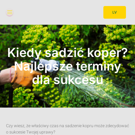
LV
Kiedy sadzić koper?
Najlepsze terminy
dla sukcesu
Czy wiesz, że właściwy czas na sadzenie kopru może zdecydować
o sukcesie Twojej uprawy?