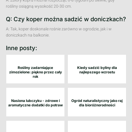
A: Zbiory kopru można rozpocząć 6-8 tygodni po siewie, gdy
rośliny osiągną wysokość 20-30 cm.
Q: Czy koper można sadzić w doniczkach?
A: Tak, koper doskonale rośnie zarówno w ogrodzie, jak i w
doniczkach na balkonie.
Inne posty:
Rośliny zadarniające
Kiedy sadzić byliny dla
zimozielone: piękno przez cały
najlepszego wzrostu
rok
Nasiona lubczyku - zdrowe i
Ogród naturalistyczny jako raj
aromatyczne dodatki do potraw
dla bioróżnorodności