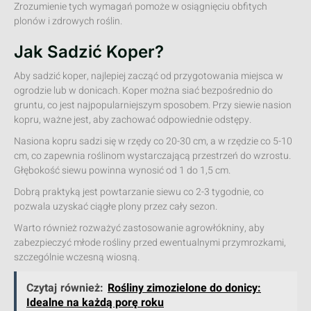
Zrozumienie tych wymagań pomoże w osiągnięciu obfitych
plonów i zdrowych roślin.
Jak Sadzić Koper?
Aby sadzić koper, najlepiej zacząć od przygotowania miejsca w
ogrodzie lub w donicach. Koper można siać bezpośrednio do
gruntu, co jest najpopularniejszym sposobem. Przy siewie nasion
kopru, ważne jest, aby zachować odpowiednie odstępy.
Nasiona kopru sadzi się w rzędy co 20-30 cm, a w rzędzie co 5-10
cm, co zapewnia roślinom wystarczającą przestrzeń do wzrostu.
Głębokość siewu powinna wynosić od 1 do 1,5 cm.
Dobrą praktyką jest powtarzanie siewu co 2-3 tygodnie, co
pozwala uzyskać ciągłe plony przez cały sezon.
Warto również rozważyć zastosowanie agrowłókniny, aby
zabezpieczyć młode rośliny przed ewentualnymi przymrozkami,
szczególnie wczesną wiosną.
Czytaj również:
Rośliny zimozielone do donicy:
Idealne na każdą porę roku