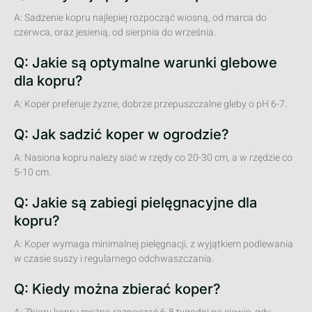
A: Sadzenie kopru najlepiej rozpocząć wiosną, od marca do
czerwca, oraz jesienią, od sierpnia do września.
Q: Jakie są optymalne warunki glebowe
dla kopru?
A: Koper preferuje żyzne, dobrze przepuszczalne gleby o pH 6-7.
Q: Jak sadzić koper w ogrodzie?
A: Nasiona kopru należy siać w rzędy co 20-30 cm, a w rzędzie co
5-10 cm.
Q: Jakie są zabiegi pielęgnacyjne dla
kopru?
A: Koper wymaga minimalnej pielęgnacji, z wyjątkiem podlewania
w czasie suszy i regularnego odchwaszczania.
Q: Kiedy można zbierać koper?