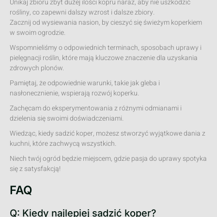
Unikaj zbioru zbyt dużej ilości kopru naraz, aby nie uszkodzić
rośliny, co zapewni dalszy wzrost i dalsze zbiory.
Zacznij od wysiewania nasion, by cieszyć się świeżym koperkiem
w swoim ogrodzie.
Wspomnieliśmy o odpowiednich terminach, sposobach uprawy i
pielęgnacji roślin, które mają kluczowe znaczenie dla uzyskania
zdrowych plonów.
Pamiętaj, że odpowiednie warunki, takie jak gleba i
nasłonecznienie, wspierają rozwój koperku.
Zachęcam do eksperymentowania z różnymi odmianami i
dzielenia się swoimi doświadczeniami.
Wiedząc, kiedy sadzić koper, możesz stworzyć wyjątkowe dania z
kuchni, które zachwycą wszystkich.
Niech twój ogród będzie miejscem, gdzie pasja do uprawy spotyka
się z satysfakcją!
FAQ
Q: Kiedy najlepiej sadzić koper?