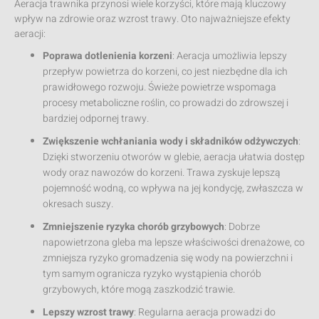
Aeracja trawnika przynosi wiele korzyści, które mają kluczowy
wpływ na zdrowie oraz wzrost trawy. Oto najważniejsze efekty
aeracji:
Poprawa dotlenienia korzeni
: Aeracja umożliwia lepszy
przepływ powietrza do korzeni, co jest niezbędne dla ich
prawidłowego rozwoju. Świeże powietrze wspomaga
procesy metaboliczne roślin, co prowadzi do zdrowszej i
bardziej odpornej trawy.
Zwiększenie wchłaniania wody i składników odżywczych
:
Dzięki stworzeniu otworów w glebie, aeracja ułatwia dostęp
wody oraz nawozów do korzeni. Trawa zyskuje lepszą
pojemność wodną, co wpływa na jej kondycję, zwłaszcza w
okresach suszy.
Zmniejszenie ryzyka chorób grzybowych
: Dobrze
napowietrzona gleba ma lepsze właściwości drenażowe, co
zmniejsza ryzyko gromadzenia się wody na powierzchni i
tym samym ogranicza ryzyko wystąpienia chorób
grzybowych, które mogą zaszkodzić trawie.
Lepszy wzrost trawy
: Regularna aeracja prowadzi do