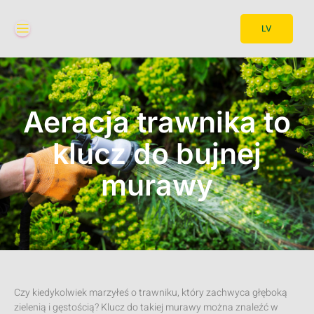
LV
Aeracja trawnika to
klucz do bujnej
murawy
Czy kiedykolwiek marzyłeś o trawniku, który zachwyca głęboką
zielenią i gęstością? Klucz do takiej murawy można znaleźć w