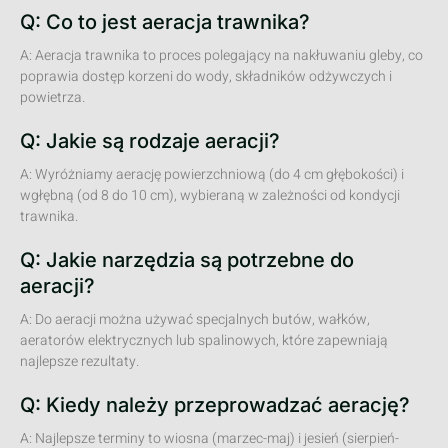
Q: Co to jest aeracja trawnika?
A: Aeracja trawnika to proces polegający na nakłuwaniu gleby, co
poprawia dostęp korzeni do wody, składników odżywczych i
powietrza.
Q: Jakie są rodzaje aeracji?
A: Wyróżniamy aerację powierzchniową (do 4 cm głębokości) i
wgłębną (od 8 do 10 cm), wybieraną w zależności od kondycji
trawnika.
Q: Jakie narzędzia są potrzebne do
aeracji?
A: Do aeracji można używać specjalnych butów, wałków,
aeratorów elektrycznych lub spalinowych, które zapewniają
najlepsze rezultaty.
Q: Kiedy należy przeprowadzać aerację?
A: Najlepsze terminy to wiosna (marzec-maj) i jesień (sierpień-