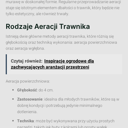
murawę w doskonałej formie. Regularne przeprowadzanie aeracji
staje się istotnym elementem dbałości o trawnik, który będzie nie
tylko estetyczny, ale również trwały.
Rodzaje Aeracji Trawnika
Istnieją dwie główne metody aeracji trawnika, które różnią się
głębokością oraz techniką wykonania: aeracja powierzchniowa
oraz aeracja wgłębna.
Czytaj również:
Inspiracje ogrodowe dla
zachwycających aranżacji przestrzeni
Aeracja powierzchniowa:
Głębokość
: do 4 cm.
Zastosowanie
: idealna dla młodych trawników, które są w
dobrej kondycji i potrzebują jedynie minimalnego
dotlenienia.
Technika
: może być wykonywana przy użyciu prostych
narzędzi, takich jak buty z kolcami lub prosty wałek.