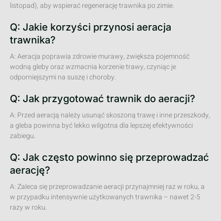
listopad), aby wspierać regenerację trawnika po zimie.
Q: Jakie korzyści przynosi aeracja
trawnika?
A: Aeracja poprawia zdrowie murawy, zwiększa pojemność
wodną gleby oraz wzmacnia korzenie trawy, czyniąc je
odporniejszymi na suszę i choroby.
Q: Jak przygotować trawnik do aeracji?
A: Przed aeracją należy usunąć skoszoną trawę i inne przeszkody,
a gleba powinna być lekko wilgotna dla lepszej efektywności
zabiegu.
Q: Jak często powinno się przeprowadzać
aerację?
A: Zaleca się przeprowadzanie aeracji przynajmniej raz w roku, a
w przypadku intensywnie użytkowanych trawnika – nawet 2-5
razy w roku.