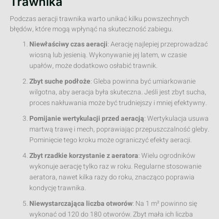
Trawnika
Podczas aeracji trawnika warto unikać kilku powszechnych
błędów, które mogą wpłynąć na skuteczność zabiegu.
Niewłaściwy czas aeracji
: Aerację najlepiej przeprowadzać
wiosną lub jesienią. Wykonywanie jej latem, w czasie
upałów, może dodatkowo osłabić trawnik.
Zbyt suche podłoże
: Gleba powinna być umiarkowanie
wilgotna, aby aeracja była skuteczna. Jeśli jest zbyt sucha,
proces nakłuwania może być trudniejszy i mniej efektywny.
Pomijanie wertykulacji przed aeracją
: Wertykulacja usuwa
martwą trawę i mech, poprawiając przepuszczalność gleby.
Pominięcie tego kroku może ograniczyć efekty aeracji.
Zbyt rzadkie korzystanie z aeratora
: Wielu ogrodników
wykonuje aerację tylko raz w roku. Regularne stosowanie
aeratora, nawet kilka razy do roku, znacząco poprawia
kondycję trawnika.
Niewystarczająca liczba otworów
: Na 1 m² powinno się
wykonać od 120 do 180 otworów. Zbyt mała ich liczba