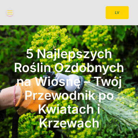
LV
5 Najlepszych
Roślin Ozdobnych
na Wiosnę – Twój
Przewodnik po
Kwiatach i
Krzewach