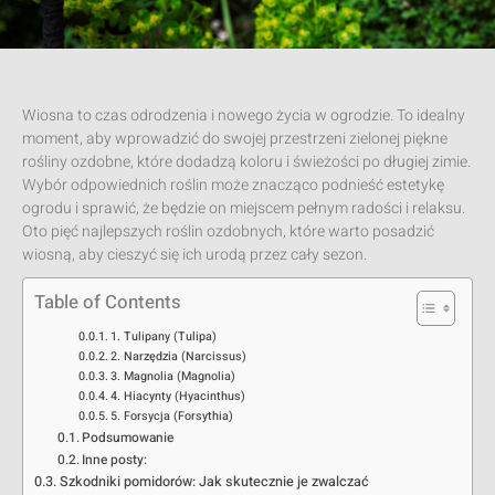
Wiosna to czas odrodzenia i nowego życia w ogrodzie. To idealny
moment, aby wprowadzić do swojej przestrzeni zielonej piękne
rośliny ozdobne, które dodadzą koloru i świeżości po długiej zimie.
Wybór odpowiednich roślin może znacząco podnieść estetykę
ogrodu i sprawić, że będzie on miejscem pełnym radości i relaksu.
Oto pięć najlepszych roślin ozdobnych, które warto posadzić
wiosną, aby cieszyć się ich urodą przez cały sezon.
Table of Contents
1. Tulipany (Tulipa)
2. Narzędzia (Narcissus)
3. Magnolia (Magnolia)
4. Hiacynty (Hyacinthus)
5. Forsycja (Forsythia)
Podsumowanie
Inne posty:
Szkodniki pomidorów: Jak skutecznie je zwalczać