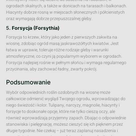
ogrodach skalnych, a także w donicach na tarasach i balkonach.
Hiacynty dobrze rosną w miejscach słonecznych i półcienistych
oraz wymagają dobrze przepuszczalnej gleby.
5.
Forsycja (Forsythia)
Forsycja to krzew, który jako jeden z pierwszych zakwita na
wiosnę, zdobiąc ogród masą jaskrawożółtych kwiatów. Jest
łatwa w uprawie, toleruje różne rodzaje gleby i warunki
atmosferyczne, co czyni ją popularnym wyborem w ogrodach.
Forsycja najlepiej rośnie w pełnym słońcu i wymaga regularnego
przycinania, aby zachować ładny, zwarty pokrój.
Podsumowanie
Wybór odpowiednich roślin ozdobnych na wiosnę może
całkowicie odmienić wygląd Twojego ogrodu, wprowadzając do
niego świeżość i kolor. Tulipany, narcyzy, magnolie, hiacynty i
forsycje to doskonałe opcje, które nie tylko cieszą oczy, ale
również wprowadzają przyjemny zapach. Dbając o odpowiednie
stanowiska i pielęgnację, możesz cieszyć się ich pięknem przez
długie tygodnie. Nie czekaj – już teraz zaplanuj nasadzenia i