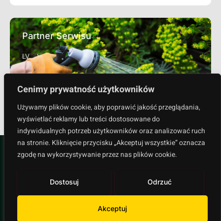
Partner Serwisu
LV
Cenimy prywatność użytkowników
Sprawdź
Używamy plików cookie, aby poprawić jakość przeglądania,
wyświetlać reklamy lub treści dostosowane do
indywidualnych potrzeb użytkowników oraz analizować ruch
na stronie. Kliknięcie przycisku „Akceptuj wszystkie” oznacza
zgodę na wykorzystywanie przez nas plików cookie.
Dostosuj
Odrzuć
Polityka prywatności
Akceptuj
Copyright © 2024 All rights reserved.