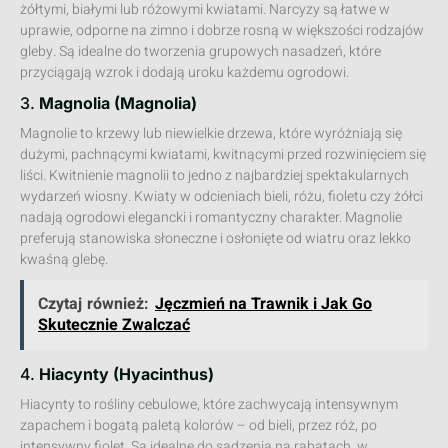
żółtymi, białymi lub różowymi kwiatami. Narcyzy są łatwe w
uprawie, odporne na zimno i dobrze rosną w większości rodzajów
gleby. Są idealne do tworzenia grupowych nasadzeń, które
przyciągają wzrok i dodają uroku każdemu ogrodowi.
3.
Magnolia (Magnolia)
Magnolie to krzewy lub niewielkie drzewa, które wyróżniają się
dużymi, pachnącymi kwiatami, kwitnącymi przed rozwinięciem się
liści. Kwitnienie magnolii to jedno z najbardziej spektakularnych
wydarzeń wiosny. Kwiaty w odcieniach bieli, różu, fioletu czy żółci
nadają ogrodowi elegancki i romantyczny charakter. Magnolie
preferują stanowiska słoneczne i osłonięte od wiatru oraz lekko
kwaśną glebę.
Czytaj również:
Jęczmień na Trawnik i Jak Go
Skutecznie Zwalczać
4.
Hiacynty (Hyacinthus)
Hiacynty to rośliny cebulowe, które zachwycają intensywnym
zapachem i bogatą paletą kolorów – od bieli, przez róż, po
intensywny fiolet. Są idealne do sadzenia na rabatach, w