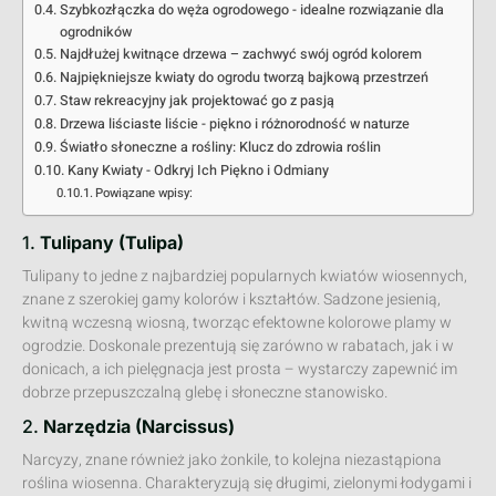
Szybkozłączka do węża ogrodowego - idealne rozwiązanie dla
ogrodników
Najdłużej kwitnące drzewa – zachwyć swój ogród kolorem
Najpiękniejsze kwiaty do ogrodu tworzą bajkową przestrzeń
Staw rekreacyjny jak projektować go z pasją
Drzewa liściaste liście - piękno i różnorodność w naturze
Światło słoneczne a rośliny: Klucz do zdrowia roślin
Kany Kwiaty - Odkryj Ich Piękno i Odmiany
Powiązane wpisy:
1.
Tulipany (Tulipa)
Tulipany to jedne z najbardziej popularnych kwiatów wiosennych,
znane z szerokiej gamy kolorów i kształtów. Sadzone jesienią,
kwitną wczesną wiosną, tworząc efektowne kolorowe plamy w
ogrodzie. Doskonale prezentują się zarówno w rabatach, jak i w
donicach, a ich pielęgnacja jest prosta – wystarczy zapewnić im
dobrze przepuszczalną glebę i słoneczne stanowisko.
2.
Narzędzia (Narcissus)
Narcyzy, znane również jako żonkile, to kolejna niezastąpiona
roślina wiosenna. Charakteryzują się długimi, zielonymi łodygami i