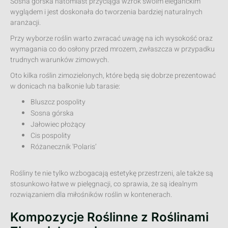
Sosna górska natomiast przyciąga wzrok swoim eleganckim
wyglądem i jest doskonała do tworzenia bardziej naturalnych
aranżacji.
Przy wyborze roślin warto zwracać uwagę na ich wysokość oraz
wymagania co do osłony przed mrozem, zwłaszcza w przypadku
trudnych warunków zimowych.
Oto kilka roślin zimozielonych, które będą się dobrze prezentować
w donicach na balkonie lub tarasie:
Bluszcz pospolity
Sosna górska
Jałowiec płożący
Cis pospolity
Różanecznik 'Polaris’
Rośliny te nie tylko wzbogacają estetykę przestrzeni, ale także są
stosunkowo łatwe w pielęgnacji, co sprawia, że są idealnym
rozwiązaniem dla miłośników roślin w kontenerach.
Kompozycje Roślinne z Roślinami