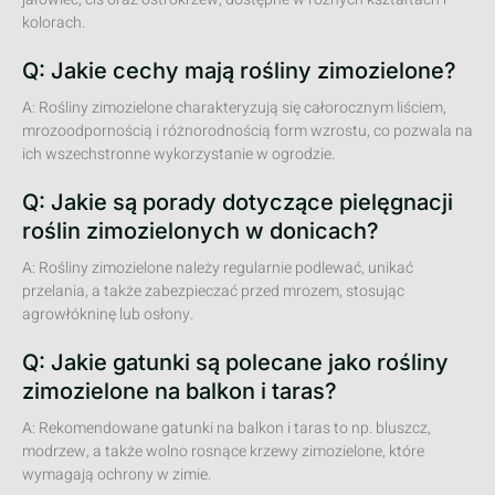
kolorach.
Q: Jakie cechy mają rośliny zimozielone?
A: Rośliny zimozielone charakteryzują się całorocznym liściem,
mrozoodpornością i różnorodnością form wzrostu, co pozwala na
ich wszechstronne wykorzystanie w ogrodzie.
Q: Jakie są porady dotyczące pielęgnacji
roślin zimozielonych w donicach?
A: Rośliny zimozielone należy regularnie podlewać, unikać
przelania, a także zabezpieczać przed mrozem, stosując
agrowłókninę lub osłony.
Q: Jakie gatunki są polecane jako rośliny
zimozielone na balkon i taras?
A: Rekomendowane gatunki na balkon i taras to np. bluszcz,
modrzew, a także wolno rosnące krzewy zimozielone, które
wymagają ochrony w zimie.