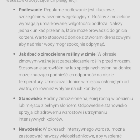
wskazówki dotyczące ich pielęgnacji:
Podlewanie
: Regularne podlewanie jest kluczowe,
szczególnie w sezonie wegetacyjnym. Rośliny zimozielone
wymagają umiarkowanej wilgotności podłoża. Należy
jednak unikać przelania, które może prowadzić do gnicia
korzeni. Warto stosować donice z otworami drenażowymi,
aby nadmiar wody mógł spokojnie odpłynąć.
Jak dbać o zimozielone rośliny w zimie
: W okresie
zimowym ważne jest zabezpieczenie roślin przed mrozem.
Stosowanie agrowłókniny lub specjalnych osłon na donice
może znacząco podnieść ich odporność na niskie
temperatury. Umieszczaj donice w miejscu osłoniętym od
wiatru, co również wpłynie na ich kondycję.
Stanowisko
: Rośliny zimozielone najlepiej rosną w półcieniu
lub miejscu z pełnym słońcem. Odpowiednie stanowisko
sprzyja ich zdrowemu wzrostowi i utrzymaniu
intensywnych kolorów.
Nawożenie
: W okresach intensywnego wzrostu można
zastosować nawozy wieloskładnikowe, aby wspierać