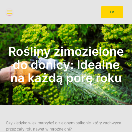
LV
Rośliny zimozielone
do donicy: Idealne
na każdą porę roku
Czy kiedykolwiek marzyłeś o zielonym balkonie, który zachwyca
przez cały rok, nawet w mroźne dni?