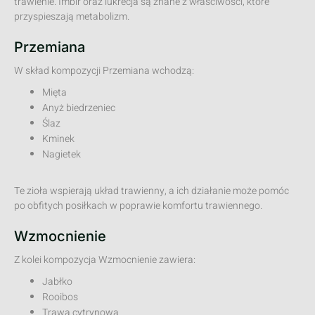
trawienie. Imbir oraz lukrecja są znane z właściwości, które
przyspieszają metabolizm.
Przemiana
W skład kompozycji Przemiana wchodzą:
Mięta
Anyż biedrzeniec
Ślaz
Kminek
Nagietek
Te zioła wspierają układ trawienny, a ich działanie może pomóc
po obfitych posiłkach w poprawie komfortu trawiennego.
Wzmocnienie
Z kolei kompozycja Wzmocnienie zawiera:
Jabłko
Rooibos
Trawa cytrynowa