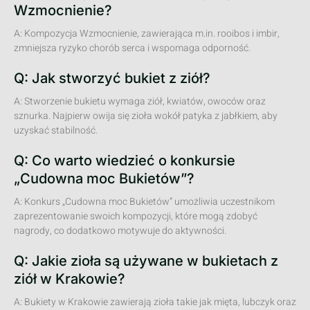
Wzmocnienie?
A: Kompozycja Wzmocnienie, zawierająca m.in. rooibos i imbir,
zmniejsza ryzyko chorób serca i wspomaga odporność.
Q: Jak stworzyć bukiet z ziół?
A: Stworzenie bukietu wymaga ziół, kwiatów, owoców oraz
sznurka. Najpierw owija się zioła wokół patyka z jabłkiem, aby
uzyskać stabilność.
Q: Co warto wiedzieć o konkursie
„Cudowna moc Bukietów”?
A: Konkurs „Cudowna moc Bukietów” umożliwia uczestnikom
zaprezentowanie swoich kompozycji, które mogą zdobyć
nagrody, co dodatkowo motywuje do aktywności.
Q: Jakie zioła są używane w bukietach z
ziół w Krakowie?
A: Bukiety w Krakowie zawierają zioła takie jak mięta, lubczyk oraz