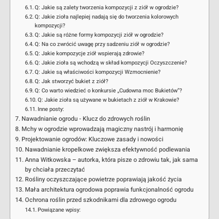
Q: Jakie są zalety tworzenia kompozycji z ziół w ogrodzie?
Q: Jakie zioła najlepiej nadają się do tworzenia kolorowych
kompozycji?
Q: Jakie są różne formy kompozycji ziół w ogrodzie?
Q: Na co zwrócić uwagę przy sadzeniu ziół w ogrodzie?
Q: Jakie kompozycje ziół wspierają zdrowie?
Q: Jakie zioła są wchodzą w skład kompozycji Oczyszczenie?
Q: Jakie są właściwości kompozycji Wzmocnienie?
Q: Jak stworzyć bukiet z ziół?
Q: Co warto wiedzieć o konkursie „Cudowna moc Bukietów”?
Q: Jakie zioła są używane w bukietach z ziół w Krakowie?
Inne posty:
Nawadnianie ogrodu - Klucz do zdrowych roślin
Mchy w ogrodzie wprowadzają magiczny nastrój i harmonię
Projektowanie ogrodów: Kluczowe zasady i nowości
Nawadnianie kropelkowe zwiększa efektywność podlewania
Anna Witkowska – autorka, która pisze o zdrowiu tak, jak sama
by chciała przeczytać
Rośliny oczyszczające powietrze poprawiają jakość życia
Mała architektura ogrodowa poprawia funkcjonalność ogrodu
Ochrona roślin przed szkodnikami dla zdrowego ogrodu
Powiązane wpisy: