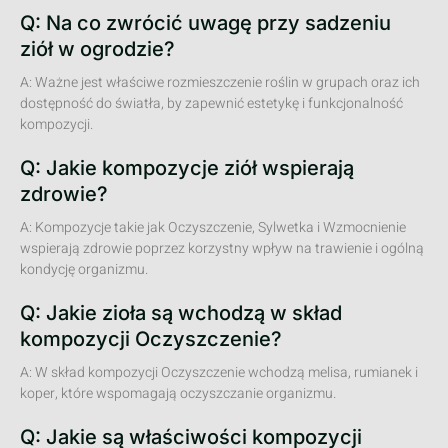
Q: Na co zwrócić uwagę przy sadzeniu
ziół w ogrodzie?
A: Ważne jest właściwe rozmieszczenie roślin w grupach oraz ich
dostępność do światła, by zapewnić estetykę i funkcjonalność
kompozycji.
Q: Jakie kompozycje ziół wspierają
zdrowie?
A: Kompozycje takie jak Oczyszczenie, Sylwetka i Wzmocnienie
wspierają zdrowie poprzez korzystny wpływ na trawienie i ogólną
kondycję organizmu.
Q: Jakie zioła są wchodzą w skład
kompozycji Oczyszczenie?
A: W skład kompozycji Oczyszczenie wchodzą melisa, rumianek i
koper, które wspomagają oczyszczanie organizmu.
Q: Jakie są właściwości kompozycji