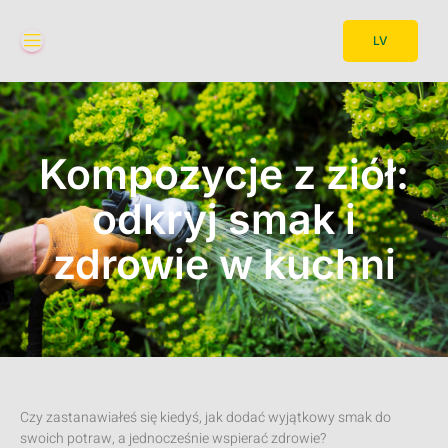
LV
Kompozycje z ziół:
odkryj smak i
zdrowie w kuchni
Czy zastanawiałeś się kiedyś, jak dodać wyjątkowy smak do
swoich potraw, a jednocześnie wspierać zdrowie?