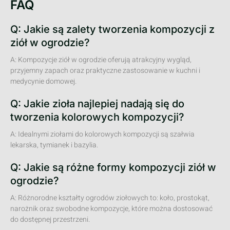
FAQ
Q: Jakie są zalety tworzenia kompozycji z
ziół w ogrodzie?
A: Kompozycje ziół w ogrodzie oferują atrakcyjny wygląd,
przyjemny zapach oraz praktyczne zastosowanie w kuchni i
medycynie domowej.
Q: Jakie zioła najlepiej nadają się do
tworzenia kolorowych kompozycji?
A: Idealnymi ziołami do kolorowych kompozycji są szałwia
lekarska, tymianek i bazylia.
Q: Jakie są różne formy kompozycji ziół w
ogrodzie?
A: Różnorodne kształty ogrodów ziołowych to: koło, prostokąt,
narożnik oraz swobodne kompozycje, które można dostosować
do dostępnej przestrzeni.