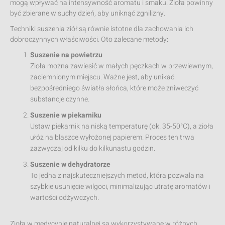
mogą wpływać na intensywność aromatu i smaku. Zioła powinny
być zbierane w suchy dzień, aby uniknąć zgnilizny.
Techniki suszenia ziół są równie istotne dla zachowania ich
dobroczynnych właściwości. Oto zalecane metody:
Suszenie na powietrzu
Zioła można zawiesić w małych pęczkach w przewiewnym,
zaciemnionym miejscu. Ważne jest, aby unikać
bezpośredniego światła słońca, które może zniweczyć
substancje czynne.
Suszenie w piekarniku
Ustaw piekarnik na niską temperaturę (ok. 35-50°C), a zioła
ułóż na blaszce wyłożonej papierem. Proces ten trwa
zazwyczaj od kilku do kilkunastu godzin.
Suszenie w dehydratorze
To jedna z najskuteczniejszych metod, która pozwala na
szybkie usunięcie wilgoci, minimalizując utratę aromatów i
wartości odżywczych.
Zioła w medycynie naturalnej są wykorzystywane w różnych