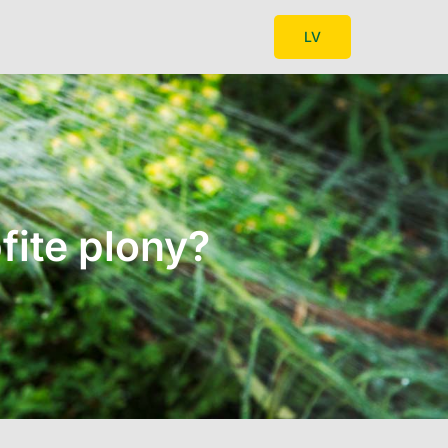
LV
fite plony?