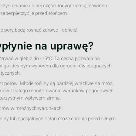
 przysłanianie dolnej części łodygi ziemią, powinno
zabezpieczyć je przed słońcem.
 pory będą rosnąć zdrowo i obficie!
wpłynie na uprawę?
trwać w glebie do -15°C. Ta cecha pozwala na
yni go idealnym wyborem dla ogrodników pragnących
atycznych.
t porów. Młode rośliny są bardziej wrażliwe na mróz,
emów. Dlatego monitorowanie warunków pogodowych
iekorzystnym wpływem zimna.
porów w mroźnych warunkach:
niny lub specjalnych osłon może chronić przed silnym