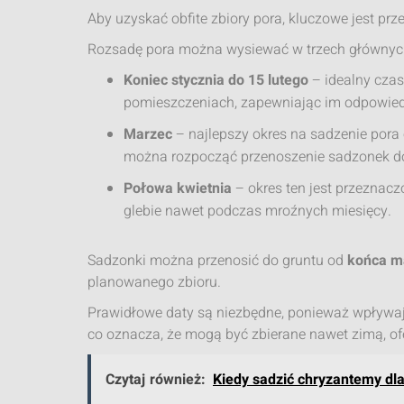
Aby uzyskać obfite zbiory pora, kluczowe jest pr
Rozsadę pora można wysiewać w trzech głównyc
Koniec stycznia do 15 lutego
– idealny czas
pomieszczeniach, zapewniając im odpowiedn
Marzec
– najlepszy okres na sadzenie pora
można rozpocząć przenoszenie sadzonek do
Połowa kwietnia
– okres ten jest przeznac
glebie nawet podczas mroźnych miesięcy.
Sadzonki można przenosić do gruntu od
końca ma
planowanego zbioru.
Prawidłowe daty są niezbędne, ponieważ wpływaj
co oznacza, że mogą być zbierane nawet zimą, of
Czytaj również:
Kiedy sadzić chryzantemy dl