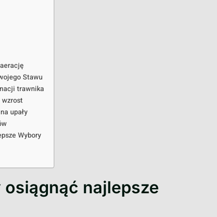
 aerację
Swojego Stawu
nacji trawnika
ą wzrost
 na upały
ów
lepsze Wybory
y osiągnąć najlepsze