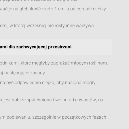
wać je na głębokość około 1 cm, a odległość między
.
iemi, w której wcześniej nie rosły inne warzywa
nami dla zachwycającej przestrzeni
odnikami, które mogłyby zagrażać młodym roślinom.
j następujące zasady:
na być odpowiednio ciepła, aby nasiona mogły
ba jest dobrze spulchniona i wolna od chwastów, co
nym podlewaniu, szczególnie w początkowych fazach