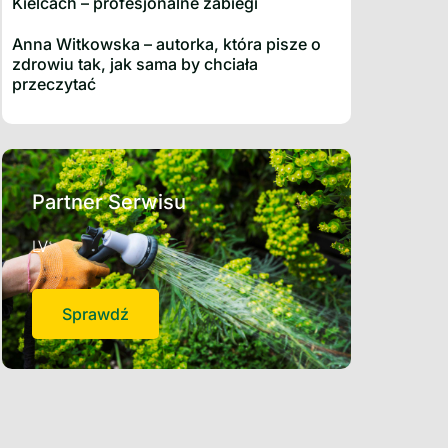
Kielcach – profesjonalne zabiegi
Anna Witkowska – autorka, która pisze o
zdrowiu tak, jak sama by chciała
przeczytać
Partner Serwisu
LV
Sprawdź