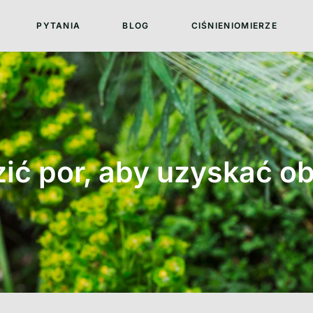
PYTANIA
BLOG
CIŚNIENIOMIERZE
ić por, aby uzyskać ob