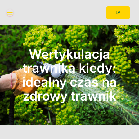
LV
Wertykulacja
trawnika kiedy:
idealny czas na
zdrowy trawnik