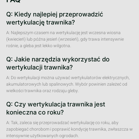
Q: Kiedy najlepiej przeprowadzić
wertykulację trawnika?
A: Najlepszym czasem na wertykulację jest wczesna wiosna
(kwiecień) lub późna jesień (wrzesień), gdy trawa intensywnie
rośnie, a gleba jest lekko wilgotna.
Q: Jakie narzędzia wykorzystać do
wertykulacji trawnika?
A: Do wertykulacji można używać wertykulatorów elektrycznych,
akumulatorowych lub spalinowych. Wybór powinien zależeć od
wielkości trawnika oraz rodzaju gleby.
Q: Czy wertykulacja trawnika jest
konieczna co roku?
A: Tak, zaleca się przeprowadzać wertykulację co roku, aby
zapobiegać chorobom i poprawić kondycję trawnika, zwłaszcza w
intensywnie użytkowanych ogrodach.