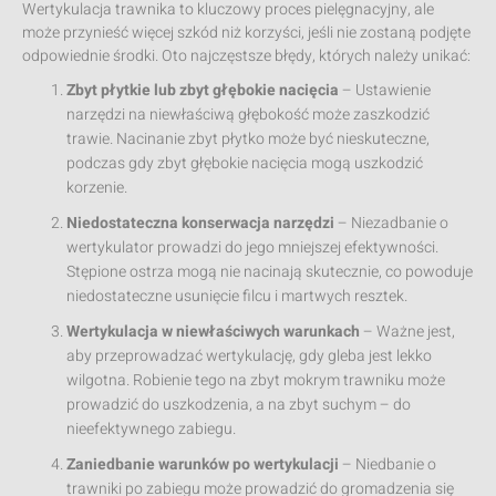
Wertykulacja trawnika to kluczowy proces pielęgnacyjny, ale
może przynieść więcej szkód niż korzyści, jeśli nie zostaną podjęte
odpowiednie środki. Oto najczęstsze błędy, których należy unikać:
Zbyt płytkie lub zbyt głębokie nacięcia
– Ustawienie
narzędzi na niewłaściwą głębokość może zaszkodzić
trawie. Nacinanie zbyt płytko może być nieskuteczne,
podczas gdy zbyt głębokie nacięcia mogą uszkodzić
korzenie.
Niedostateczna konserwacja narzędzi
– Niezadbanie o
wertykulator prowadzi do jego mniejszej efektywności.
Stępione ostrza mogą nie nacinają skutecznie, co powoduje
niedostateczne usunięcie filcu i martwych resztek.
Wertykulacja w niewłaściwych warunkach
– Ważne jest,
aby przeprowadzać wertykulację, gdy gleba jest lekko
wilgotna. Robienie tego na zbyt mokrym trawniku może
prowadzić do uszkodzenia, a na zbyt suchym – do
nieefektywnego zabiegu.
Zaniedbanie warunków po wertykulacji
– Niedbanie o
trawniki po zabiegu może prowadzić do gromadzenia się