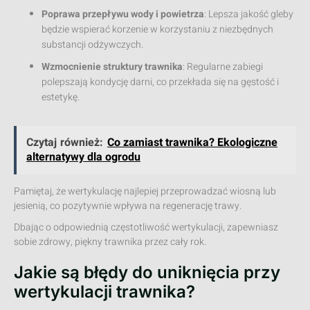
Poprawa przepływu wody i powietrza
: Lepsza jakość gleby
będzie wspierać korzenie w korzystaniu z niezbędnych
substancji odżywczych.
Wzmocnienie struktury trawnika
: Regularne zabiegi
polepszają kondycję darni, co przekłada się na gęstość i
estetykę.
Czytaj również:
Co zamiast trawnika? Ekologiczne
alternatywy dla ogrodu
Pamiętaj, że wertykulację najlepiej przeprowadzać wiosną lub
jesienią, co pozytywnie wpływa na regenerację trawy.
Dbając o odpowiednią częstotliwość wertykulacji, zapewniasz
sobie zdrowy, piękny trawnika przez cały rok.
Jakie są błędy do uniknięcia przy
wertykulacji trawnika?