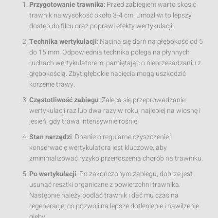
Przygotowanie trawnika
: Przed zabiegiem warto skosić
trawnik na wysokość około 3-4 cm. Umożliwi to lepszy
dostęp do filcu oraz poprawi efekty wertykulacji.
Technika wertykulacji
: Nacina się darń na głębokość od 5
do 15 mm. Odpowiednia technika polega na płynnych
ruchach wertykulatorem, pamiętając o nieprzesadzaniu z
głębokością. Zbyt głębokie nacięcia mogą uszkodzić
korzenie trawy.
Częstotliwość zabiegu
: Zaleca się przeprowadzanie
wertykulacji raz lub dwa razy w roku, najlepiej na wiosnę i
jesień, gdy trawa intensywnie rośnie.
Stan narzędzi
: Dbanie o regularne czyszczenie i
konserwację wertykulatora jest kluczowe, aby
zminimalizować ryzyko przenoszenia chorób na trawniku.
Po wertykulacji
: Po zakończonym zabiegu, dobrze jest
usunąć resztki organiczne z powierzchni trawnika.
Następnie należy podlać trawnik i dać mu czas na
regenerację, co pozwoli na lepsze dotlenienie i nawilżenie
gleby.