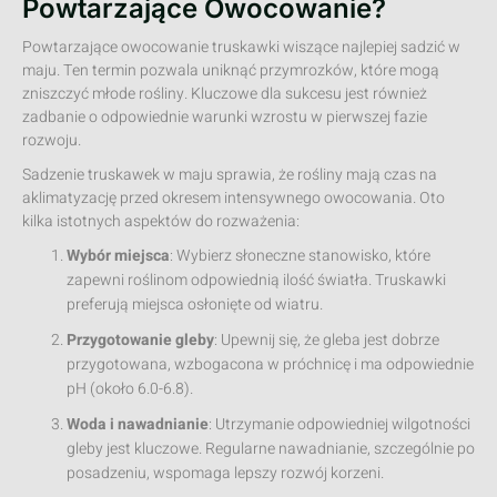
Powtarzające Owocowanie?
Powtarzające owocowanie truskawki wiszące najlepiej sadzić w
maju. Ten termin pozwala uniknąć przymrozków, które mogą
zniszczyć młode rośliny. Kluczowe dla sukcesu jest również
zadbanie o odpowiednie warunki wzrostu w pierwszej fazie
rozwoju.
Sadzenie truskawek w maju sprawia, że rośliny mają czas na
aklimatyzację przed okresem intensywnego owocowania. Oto
kilka istotnych aspektów do rozważenia:
Wybór miejsca
: Wybierz słoneczne stanowisko, które
zapewni roślinom odpowiednią ilość światła. Truskawki
preferują miejsca osłonięte od wiatru.
Przygotowanie gleby
: Upewnij się, że gleba jest dobrze
przygotowana, wzbogacona w próchnicę i ma odpowiednie
pH (około 6.0-6.8).
Woda i nawadnianie
: Utrzymanie odpowiedniej wilgotności
gleby jest kluczowe. Regularne nawadnianie, szczególnie po
posadzeniu, wspomaga lepszy rozwój korzeni.