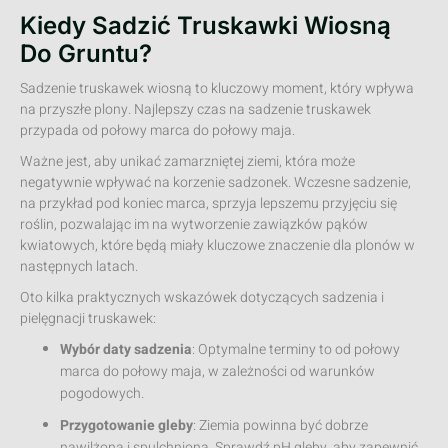
Kiedy Sadzić Truskawki Wiosną
Do Gruntu?
Sadzenie truskawek wiosną to kluczowy moment, który wpływa
na przyszłe plony. Najlepszy czas na sadzenie truskawek
przypada od połowy marca do połowy maja.
Ważne jest, aby unikać zamarzniętej ziemi, która może
negatywnie wpływać na korzenie sadzonek. Wczesne sadzenie,
na przykład pod koniec marca, sprzyja lepszemu przyjęciu się
roślin, pozwalając im na wytworzenie zawiązków pąków
kwiatowych, które będą miały kluczowe znaczenie dla plonów w
następnych latach.
Oto kilka praktycznych wskazówek dotyczących sadzenia i
pielęgnacji truskawek:
Wybór daty sadzenia
: Optymalne terminy to od połowy
marca do połowy maja, w zależności od warunków
pogodowych.
Przygotowanie gleby
: Ziemia powinna być dobrze
nawilżona i spulchniona. Sprawdź pH gleby, aby zapewnić