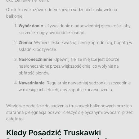
ukorzenienie się roślin.
Oto kilka wskazówek dotyczących sadzenia truskawek na
balkonie:
Wybór donic
: Używaj donic o odpowiedniej głębokości, aby
korzenie mogły swobodnie rosnąć.
Ziemia
: Wybierz lekko kwaśną ziemię ogrodniczą, bogatą w
składniki odżywcze.
Nasłonecznienie
: Upewnij się, że miejsce jest dobrze
nasłonecznione przez większość dnia, co wpłynie na
obfitość plonów.
Nawadnianie
: Regularnie nawadniaj sadzonki, szczególnie
w miesiącach letnich, aby zapobiec przesuszeniu.
Właściwe podejście do sadzenia truskawek balkonowych oraz ich
staranna pielęgnacja pozwoli cieszyć się pysznymi owocami przez
całe lato!
Kiedy Posadzić Truskawki