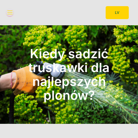
LV
Kiedy sadzić
truskawki dla
najlepszych
plonów?