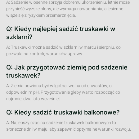
A: Sadzenie wiosenne sprzyja dobremu ukorzenieniu, letnie może
przynieść wyższe plony, ale wymaga nawadniania, a jesienne
wiąże się z ryzykiem przemarznięcia.
Q: Kiedy najlepiej sadzić truskawki w
szklarni?
A: Truskawki można sadzić w szklarni w marcu i sierpniu, co
pozwala na kontrolę warunków uprawy.
Q: Jak przygotować ziemię pod sadzenie
truskawek?
A: Ziemia powinna być wilgotna, wolna od chwastów, o
odpowiednim pH. Przygotowanie gleby warto rozpocząć co
najmniej dwa lata wcześniej.
Q: Kiedy sadzić truskawki balkonowe?
A: Najlepszy czas na sadzenie truskawek balkonowych to
słoneczne dni w maju, aby zapewnić optymalne warunki rozwoju.