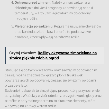
Ochrona przed zimnem
: Należy unikać sadzenia w
chłodniejsze dni. Jeśli prognozy zapowiadają spadki
temperatury, warto użyć agrowłókniny do ochrony
młodych roślin.
Pielęgnacja po sadzeniu
: Regularne usuwanie chwastów
oraz kontrola szkodników i chorób to podstawowe
działania, które wpływają na zdrowie roślin.
Czytaj również:
Rośliny okrywowe zimozielone na
słońce pięknie zdobią ogród
Stosując się do tych wskazówek oraz sadząc w odpowiednim
czasie, można znacznie zwiększyć plon z truskawek
powtarzających owocowanie, ciesząc się świeżymi owocami
przez całe lato.
Sadzenie truskawek to ekscytujący proces, który przynosi wiele
satysfakcji. Właściwy wybór odmiany, przygotowanie gleby oraz
określenie optymalnego terminu to kluczowe elementy, które
wpływają na zdrowy wzrost roślin.