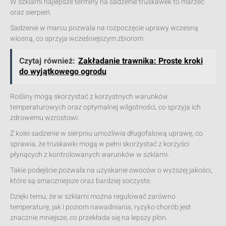
W szklarni najlepsze terminy na sadzenie truskawek to marzec
oraz sierpień.
Sadzenie w marcu pozwala na rozpoczęcie uprawy wczesną
wiosną, co sprzyja wcześniejszym zbiorom.
Czytaj również:
Zakładanie trawnika: Proste kroki
do wyjątkowego ogrodu
Rośliny mogą skorzystać z korzystnych warunków
temperaturowych oraz optymalnej wilgotności, co sprzyja ich
zdrowemu wzrostowi.
Z kolei sadzenie w sierpniu umożliwia długofalową uprawę, co
sprawia, że truskawki mogą w pełni skorzystać z korzyści
płynących z kontrolowanych warunków w szklarni.
Takie podejście pozwala na uzyskanie owoców o wyższej jakości,
które są smaczniejsze oraz bardziej soczyste.
Dzięki temu, że w szklarni można regulować zarówno
temperaturę, jak i poziom nawadniania, ryzyko chorób jest
znacznie mniejsze, co przekłada się na lepszy plon.