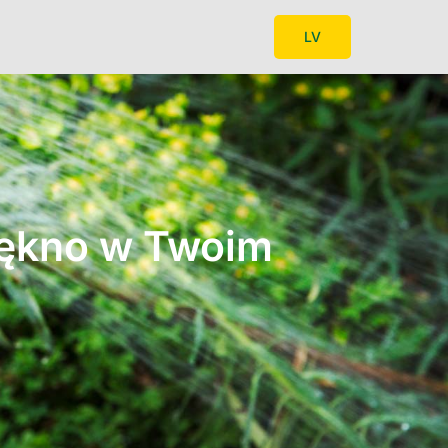
LV
iękno w Twoim