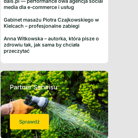
dais.pl — performance owa agencja social
media dla e-commerce i usług
Gabinet masażu Piotra Czajkowskiego w
Kielcach – profesjonalne zabiegi
Anna Witkowska – autorka, która pisze o
zdrowiu tak, jak sama by chciała
przeczytać
Partner Serwisu
LV
Sprawdź