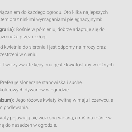
wiązaniem do każdego ogrodu. Oto kilka najlepszych
ostem oraz niskimi wymaganiami pielęgnacyjnymi:
graria)
: Rośnie w półcieniu, dobrze adaptuje się do
ozmnaża przez rozłogi.
od kwietnia do sierpnia i jest odporny na mrozy oraz
zestrzeni w cieniu.
: Tworzy zwarte kępy, ma gęste kwiatostany w różnych
 Preferuje słoneczne stanowiska i suche,
a kolorowych dywanów w ogrodzie.
hizum)
: Jego różowe kwiaty kwitną w maju i czerwcu, a
m podlewania.
wiaty pojawiają się wczesną wiosną, a roślina rośnie w
jną do nasadzeń w ogrodzie.