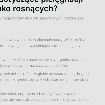
ybko rosnących?
ymaga zrozumienia ich specyficznych potrzeb, aby
kluczowe, zwłaszcza w okresach suszy. Większość z
ie, pozwalając na wyschnięcie powierzchni gleby
kowane. Można stosować nawozy organiczne wiosną,
tych w azot wspomoże wytwarzanie liści.
żących dobrze rośnie w glebie przepuszczalnej, bogatej
otłuszczowych i zbyt ciężkich, które mogą prowadzić
achowaniem odpowiednich odstępów pozwala na
est, aby nie sadzić zbyt gęsto, co może prowadzić do