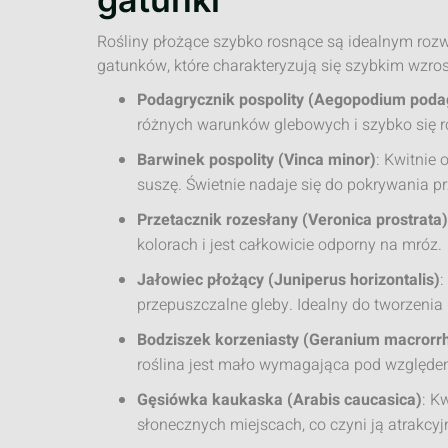
Rośliny płożące szybko rosnące są idealnym roz
gatunków, które charakteryzują się szybkim wzr
Podagrycznik pospolity (Aegopodium poda
różnych warunków glebowych i szybko się r
Barwinek pospolity (Vinca minor)
: Kwitnie 
suszę. Świetnie nadaje się do pokrywania pr
Przetacznik rozesłany (Veronica prostrata)
kolorach i jest całkowicie odporny na mróz.
Jałowiec płożący (Juniperus horizontalis)
:
przepuszczalne gleby. Idealny do tworzeni
Bodziszek korzeniasty (Geranium macrorr
roślina jest mało wymagająca pod względe
Gęsiówka kaukaska (Arabis caucasica)
: K
słonecznych miejscach, co czyni ją atrakcy