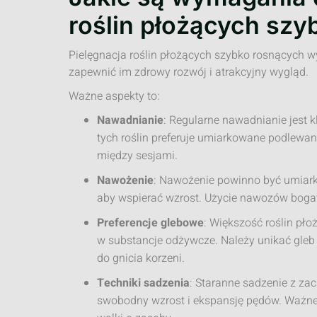
roślin płożących sz
Pielęgnacja roślin płożących szybko rosnących w
zapewnić im zdrowy rozwój i atrakcyjny wygląd.
Ważne aspekty to:
Nawadnianie
: Regularne nawadnianie jest 
tych roślin preferuje umiarkowane podlewan
między sesjami.
Nawożenie
: Nawożenie powinno być umiar
aby wspierać wzrost. Użycie nawozów boga
Preferencje glebowe
: Większość roślin pło
w substancje odżywcze. Należy unikać gleb 
do gnicia korzeni.
Techniki sadzenia
: Staranne sadzenie z z
swobodny wzrost i ekspansję pędów. Ważne j