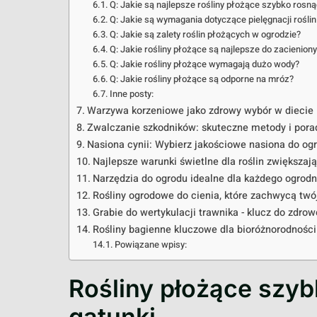
Q: Jakie są najlepsze rośliny płożące szybko rosn
Q: Jakie są wymagania dotyczące pielęgnacji rośli
Q: Jakie są zalety roślin płożących w ogrodzie?
Q: Jakie rośliny płożące są najlepsze do zacienion
Q: Jakie rośliny płożące wymagają dużo wody?
Q: Jakie rośliny płożące są odporne na mróz?
Inne posty:
Warzywa korzeniowe jako zdrowy wybór w diecie
Zwalczanie szkodników: skuteczne metody i pora
Nasiona cynii: Wybierz jakościowe nasiona do og
Najlepsze warunki świetlne dla roślin zwiększaj
Narzędzia do ogrodu idealne dla każdego ogrodn
Rośliny ogrodowe do cienia, które zachwycą twó
Grabie do wertykulacji trawnika - klucz do zdro
Rośliny bagienne kluczowe dla bioróżnorodności 
Powiązane wpisy:
Rośliny płożące szyb
gatunki