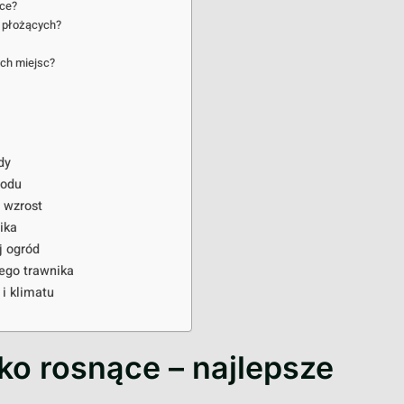
ące?
n płożących?
ych miejsc?
dy
rodu
ą wzrost
ika
j ogród
wego trawnika
i klimatu
ko rosnące – najlepsze