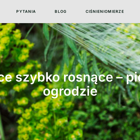
PYTANIA
BLOG
CIŚNIENIOMIERZE
ące szybko rosnące – p
ogrodzie