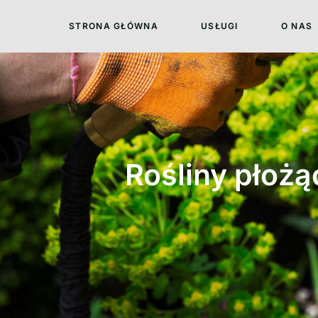
STRONA GŁÓWNA
USŁUGI
O NAS
Rośliny płoż