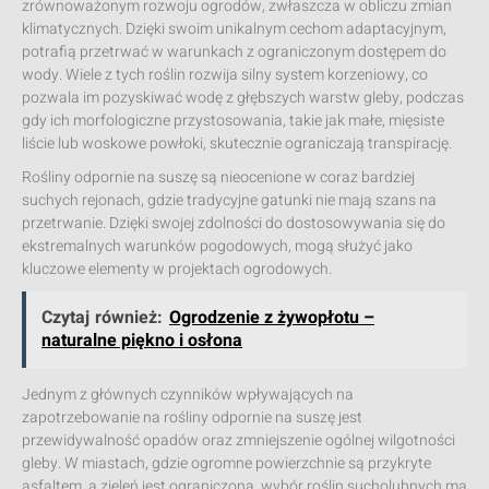
zrównoważonym rozwoju ogrodów, zwłaszcza w obliczu zmian
klimatycznych. Dzięki swoim unikalnym cechom adaptacyjnym,
potrafią przetrwać w warunkach z ograniczonym dostępem do
wody. Wiele z tych roślin rozwija silny system korzeniowy, co
pozwala im pozyskiwać wodę z głębszych warstw gleby, podczas
gdy ich morfologiczne przystosowania, takie jak małe, mięsiste
liście lub woskowe powłoki, skutecznie ograniczają transpirację.
Rośliny odpornie na suszę są nieocenione w coraz bardziej
suchych rejonach, gdzie tradycyjne gatunki nie mają szans na
przetrwanie. Dzięki swojej zdolności do dostosowywania się do
ekstremalnych warunków pogodowych, mogą służyć jako
kluczowe elementy w projektach ogrodowych.
Czytaj również:
Ogrodzenie z żywopłotu –
naturalne piękno i osłona
Jednym z głównych czynników wpływających na
zapotrzebowanie na rośliny odpornie na suszę jest
przewidywalność opadów oraz zmniejszenie ogólnej wilgotności
gleby. W miastach, gdzie ogromne powierzchnie są przykryte
asfaltem, a zieleń jest ograniczona, wybór roślin sucholubnych ma