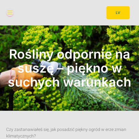
LV
Rośliny odpornie na
suszę – piękno w
suchych warunkach
Czy zastanawiałeś się, jak posadzić piękny ogród w erze zmian
klimatycznych?