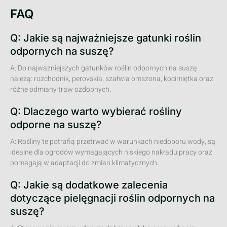
FAQ
Q: Jakie są najważniejsze gatunki roślin
odpornych na suszę?
A: Do najważniejszych gatunków roślin odpornych na suszę
należą: rozchodnik, perovskia, szałwia omszona, kocimiętka oraz
różne odmiany traw ozdobnych.
Q: Dlaczego warto wybierać rośliny
odporne na suszę?
A: Rośliny te potrafią przetrwać w warunkach niedoboru wody, są
idealne dla ogrodów wymagających niskiego nakładu pracy oraz
pomagają w adaptacji do zmian klimatycznych.
Q: Jakie są dodatkowe zalecenia
dotyczące pielęgnacji roślin odpornych na
suszę?