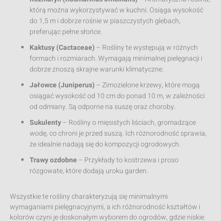
którą można wykorzystywać w kuchni. Osiąga wysokość
do 1,5 m i dobrze rośnie w piaszczystych glebach,
preferując pełne słońce.
Kaktusy (Cactaceae)
– Rośliny te występują w różnych
formach i rozmiarach. Wymagają minimalnej pielęgnacji i
dobrze znoszą skrajne warunki klimatyczne.
Jałowce (Juniperus)
– Zimozielone krzewy, które mogą
osiągać wysokość od 10 cm do ponad 10 m, w zależności
od odmiany. Są odporne na suszę oraz choroby.
Sukulenty
– Rośliny o mięsistych liściach, gromadzące
wodę, co chroni je przed suszą. Ich różnorodność sprawia,
że idealnie nadają się do kompozycji ogrodowych.
Trawy ozdobne
– Przykłady to kostrzewa i proso
rózgowate, które dodają uroku garden.
Wszystkie te rośliny charakteryzują się minimalnymi
wymaganiami pielęgnacyjnymi, a ich różnorodność kształtów i
kolorów czyni je doskonałym wyborem do ogrodów, gdzie niskie