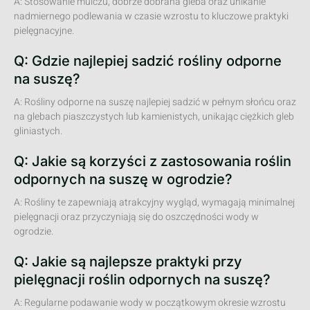
A: Stosowanie mulczu, dobrze dobrana gleba oraz unikanie
nadmiernego podlewania w czasie wzrostu to kluczowe praktyki
pielęgnacyjne.
Q: Gdzie najlepiej sadzić rośliny odporne
na suszę?
A: Rośliny odporne na suszę najlepiej sadzić w pełnym słońcu oraz
na glebach piaszczystych lub kamienistych, unikając ciężkich gleb
gliniastych.
Q: Jakie są korzyści z zastosowania roślin
odpornych na suszę w ogrodzie?
A: Rośliny te zapewniają atrakcyjny wygląd, wymagają minimalnej
pielęgnacji oraz przyczyniają się do oszczędności wody w
ogrodzie.
Q: Jakie są najlepsze praktyki przy
pielęgnacji roślin odpornych na suszę?
A: Regularne podawanie wody w początkowym okresie wzrostu