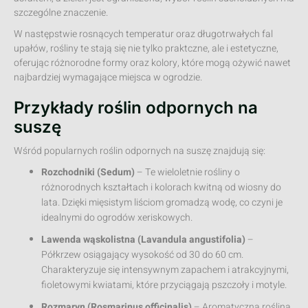
szczególne znaczenie.
W następstwie rosnących temperatur oraz długotrwałych fal
upałów, rośliny te stają się nie tylko praktczne, ale i estetyczne,
oferując różnorodne formy oraz kolory, które mogą ożywić nawet
najbardziej wymagające miejsca w ogrodzie.
Przykłady roślin odpornych na
suszę
Wśród popularnych roślin odpornych na suszę znajdują się:
Rozchodniki (Sedum)
– Te wieloletnie rośliny o
różnorodnych kształtach i kolorach kwitną od wiosny do
lata. Dzięki mięsistym liściom gromadzą wodę, co czyni je
idealnymi do ogrodów xeriskowych.
Lawenda wąskolistna (Lavandula angustifolia)
–
Półkrzew osiągający wysokość od 30 do 60 cm.
Charakteryzuje się intensywnym zapachem i atrakcyjnymi,
fioletowymi kwiatami, które przyciągają pszczoły i motyle.
Rozmaryn (Rosmarinus officinalis)
– Aromatyczna roślina,