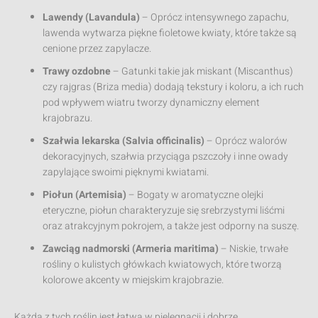
Lawendy (Lavandula)
– Oprócz intensywnego zapachu,
lawenda wytwarza piękne fioletowe kwiaty, które także są
cenione przez zapylacze.
Trawy ozdobne
– Gatunki takie jak miskant (Miscanthus)
czy rajgras (Briza media) dodają tekstury i koloru, a ich ruch
pod wpływem wiatru tworzy dynamiczny element
krajobrazu.
Szałwia lekarska (Salvia officinalis)
– Oprócz walorów
dekoracyjnych, szałwia przyciąga pszczoły i inne owady
zapylające swoimi pięknymi kwiatami.
Piołun (Artemisia)
– Bogaty w aromatyczne olejki
eteryczne, piołun charakteryzuje się srebrzystymi liśćmi
oraz atrakcyjnym pokrojem, a także jest odporny na suszę.
Zawciąg nadmorski (Armeria maritima)
– Niskie, trwałe
rośliny o kulistych główkach kwiatowych, które tworzą
kolorowe akcenty w miejskim krajobrazie.
Każda z tych roślin jest łatwa w pielęgnacji i dobrze