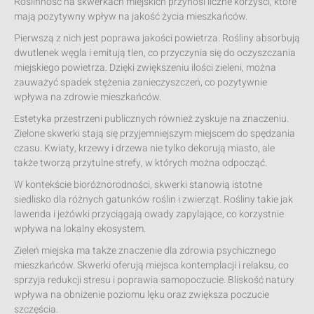
Roślinność na skwerkach miejskich przynosi liczne korzyści, które
mają pozytywny wpływ na jakość życia mieszkańców.
Pierwszą z nich jest poprawa jakości powietrza. Rośliny absorbują
dwutlenek węgla i emitują tlen, co przyczynia się do oczyszczania
miejskiego powietrza. Dzięki zwiększeniu ilości zieleni, można
zauważyć spadek stężenia zanieczyszczeń, co pozytywnie
wpływa na zdrowie mieszkańców.
Estetyka przestrzeni publicznych również zyskuje na znaczeniu.
Zielone skwerki stają się przyjemniejszym miejscem do spędzania
czasu. Kwiaty, krzewy i drzewa nie tylko dekorują miasto, ale
także tworzą przytulne strefy, w których można odpocząć.
W kontekście bioróżnorodności, skwerki stanowią istotne
siedlisko dla różnych gatunków roślin i zwierząt. Rośliny takie jak
lawenda i jeżówki przyciągają owady zapylające, co korzystnie
wpływa na lokalny ekosystem.
Zieleń miejska ma także znaczenie dla zdrowia psychicznego
mieszkańców. Skwerki oferują miejsca kontemplacji i relaksu, co
sprzyja redukcji stresu i poprawia samopoczucie. Bliskość natury
wpływa na obniżenie poziomu lęku oraz zwiększa poczucie
szczęścia.