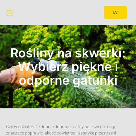
LV
Rośliny na skwerki:
Wybierz piękne i
odporne gatunki
Czy wiedziałeś, że dobrze dobrane rośliny na skwerki mogą
znacząco poprawić jakość powietrza i estetykę przestrzeni