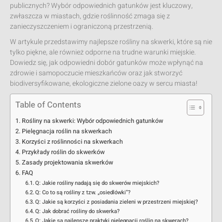
publicznych? Wybór odpowiednich gatunków jest kluczowy,
zwłaszcza w miastach, gdzie roślinność zmaga się z
zanieczyszczeniem i ograniczoną przestrzenią.
W artykule przedstawimy najlepsze rośliny na skwerki, które są nie
tylko piękne, ale również odporne na trudne warunki miejskie.
Dowiedz się, jak odpowiedni dobór gatunków może wpłynąć na
zdrowie i samopoczucie mieszkańców oraz jak stworzyć
biodiversyfikowane, ekologiczne zielone oazy w sercu miasta!
Table of Contents
Rośliny na skwerki: Wybór odpowiednich gatunków
Pielęgnacja roślin na skwerkach
Korzyści z roślinności na skwerkach
Przykłady roślin do skwerków
Zasady projektowania skwerków
FAQ
Q: Jakie rośliny nadają się do skwerów miejskich?
Q: Co to są rośliny z tzw. „osiedlówki”?
Q: Jakie są korzyści z posiadania zieleni w przestrzeni miejskiej?
Q: Jak dobrać rośliny do skwerka?
Q: Jakie są najlepsze praktyki pielęgnacji roślin na skwerach?