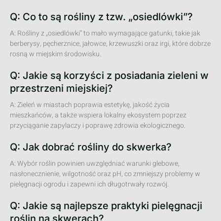
Q: Co to są rośliny z tzw. „osiedlówki”?
A: Rośliny z „osiedlówki” to mało wymagające gatunki, takie jak
berberysy, pęcherznice, jałowce, krzewuszki oraz irgi, które dobrze
rosną w miejskim środowisku.
Q: Jakie są korzyści z posiadania zieleni w
przestrzeni miejskiej?
A: Zieleń w miastach poprawia estetykę, jakość życia
mieszkańców, a także wspiera lokalny ekosystem poprzez
przyciąganie zapylaczy i poprawę zdrowia ekologicznego.
Q: Jak dobrać rośliny do skwerka?
A: Wybór roślin powinien uwzględniać warunki glebowe,
nasłonecznienie, wilgotność oraz pH, co zmniejszy problemy w
pielęgnacji ogrodu i zapewni ich długotrwały rozwój.
Q: Jakie są najlepsze praktyki pielęgnacji
roślin na skwerach?