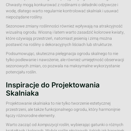
Chwasty mogą konkurować z roślinami o składniki odżywcze i
wodę, dlatego warto regularnie kontrolować skalniak i usuwać
niepożądane rośliny.
Sezonowe zmiany roślinności również wpływają na atrakcyjność
wizualną ogrodu. Wiosną i latem warto zasadzić kolorowe kwiaty,
które ożywiają przestrzeń, natomiast jesienią i zimą można
postawić na rośliny o dekoracyjnych liściach lub strukturze.
Podsumowując, skuteczna pielęgnacja ogrodu skalnego to nie
tylko podlewanie i nawożenie, ale również umiejętność obserwacji
sezonowych zmian, co pozwala na maksymalne wykorzystanie
potencjału roślin.
Inspiracje do Projektowania
Skalniaka
Projektowanie skalniaka to nie tylko tworzenie estetycznej
przestrzeni, ale także funkcjonalnego ogrodu, który harmonijnie
łączy różnorodne elementy.
Warto zacząć od
kompozycji roślin
, wybierając gatunki o różnych
kształtach i kolorach. Wybór roślin płożących, takich jak barwinek