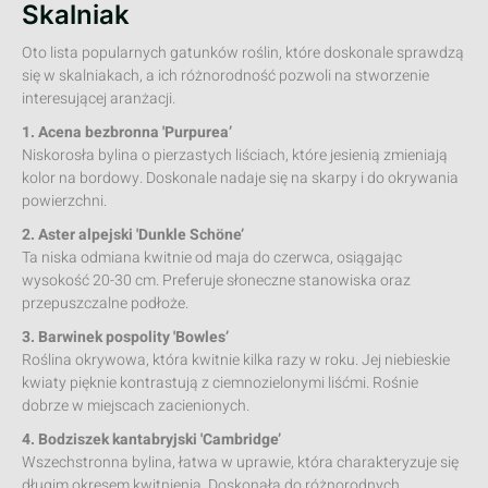
Skalniak
Oto lista popularnych gatunków roślin, które doskonale sprawdzą
się w skalniakach, a ich różnorodność pozwoli na stworzenie
interesującej aranżacji.
1. Acena bezbronna 'Purpurea’
Niskorosła bylina o pierzastych liściach, które jesienią zmieniają
kolor na bordowy. Doskonale nadaje się na skarpy i do okrywania
powierzchni.
2. Aster alpejski 'Dunkle Schöne’
Ta niska odmiana kwitnie od maja do czerwca, osiągając
wysokość 20-30 cm. Preferuje słoneczne stanowiska oraz
przepuszczalne podłoże.
3. Barwinek pospolity 'Bowles’
Roślina okrywowa, która kwitnie kilka razy w roku. Jej niebieskie
kwiaty pięknie kontrastują z ciemnozielonymi liśćmi. Rośnie
dobrze w miejscach zacienionych.
4. Bodziszek kantabryjski 'Cambridge’
Wszechstronna bylina, łatwa w uprawie, która charakteryzuje się
długim okresem kwitnienia. Doskonała do różnorodnych