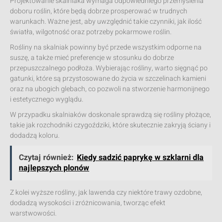
Projektowanie skalniaka wymaga odpowiedniego przemyślenia
doboru roślin, które będą dobrze prosperować w trudnych
warunkach. Ważne jest, aby uwzględnić takie czynniki, jak ilość
światła, wilgotność oraz potrzeby pokarmowe roślin.
Rośliny na skalniak powinny być przede wszystkim odporne na
suszę, a także mieć preferencje w stosunku do dobrze
przepuszczalnego podłoża. Wybierając rośliny, warto sięgnąć po
gatunki, które są przystosowane do życia w szczelinach kamieni
oraz na ubogich glebach, co pozwoli na stworzenie harmonijnego
i estetycznego wyglądu.
W przypadku skalniaków doskonale sprawdzą się rośliny płożące,
takie jak rozchodniki czygoździki, które skutecznie zakryją ściany i
dodadzą koloru.
Czytaj również:
Kiedy sadzić paprykę w szklarni dla
najlepszych plonów
Z kolei wyższe rośliny, jak lawenda czy niektóre trawy ozdobne,
dodadzą wysokości i zróżnicowania, tworząc efekt
warstwowości.