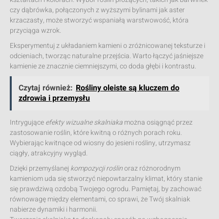
czy dąbrówka, połączonych z wyższymi bylinami jak aster
krzaczasty, może stworzyć wspaniałą warstwowość, która
przyciąga wzrok.
Eksperymentuj z układaniem kamieni o zróżnicowanej teksturze i
odcieniach, tworząc naturalne przejścia. Warto łączyć jaśniejsze
kamienie ze znacznie ciemniejszymi, co doda głębi i kontrastu.
Czytaj również:
Rośliny oleiste są kluczem do
zdrowia i przemysłu
Intrygujące
efekty wizualne skalniaka
można osiągnąć przez
zastosowanie roślin, które kwitną o różnych porach roku.
Wybierając kwitnące od wiosny do jesieni rośliny, utrzymasz
ciągły, atrakcyjny wygląd.
Dzięki przemyślanej
kompozycji roślin
oraz różnorodnym
kamieniom uda się stworzyć niepowtarzalny klimat, który stanie
się prawdziwą ozdobą Twojego ogrodu. Pamiętaj, by zachować
równowagę między elementami, co sprawi, że Twój skalniak
nabierze dynamiki i harmonii.