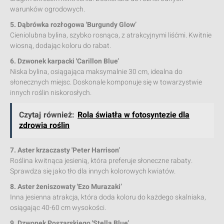
warunków ogrodowych.
5. Dąbrówka rozłogowa 'Burgundy Glow’
Cieniolubna bylina, szybko rosnąca, z atrakcyjnymi liśćmi. Kwitnie
wiosną, dodając koloru do rabat.
6. Dzwonek karpacki 'Carillon Blue’
Niska bylina, osiągająca maksymalnie 30 cm, idealna do
słonecznych miejsc. Doskonale komponuje się w towarzystwie
innych roślin niskorosłych.
Czytaj również:
Rola światła w fotosyntezie dla
zdrowia roślin
7. Aster krzaczasty 'Peter Harrison’
Roślina kwitnąca jesienią, która preferuje słoneczne rabaty.
Sprawdza się jako tło dla innych kolorowych kwiatów.
8. Aster żeniszowaty 'Ezo Murazaki’
Inna jesienna atrakcja, która doda koloru do każdego skalniaka,
osiągając 40-60 cm wysokości.
9. Dzwonek Poszarskiego 'Stella Blue’