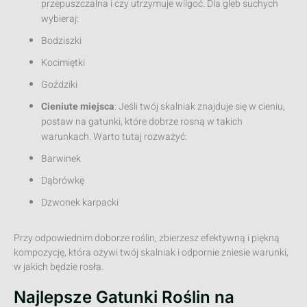
przepuszczalna i czy utrzymuje wilgoć. Dla gleb suchych
wybieraj:
Bodziszki
Kocimiętki
Goździki
Cieniute miejsca
: Jeśli twój skalniak znajduje się w cieniu,
postaw na gatunki, które dobrze rosną w takich
warunkach. Warto tutaj rozważyć:
Barwinek
Dąbrówkę
Dzwonek karpacki
Przy odpowiednim doborze roślin, zbierzesz efektywną i piękną
kompozycję, która ożywi twój skalniak i odpornie zniesie warunki,
w jakich będzie rosła.
Najlepsze Gatunki Roślin na