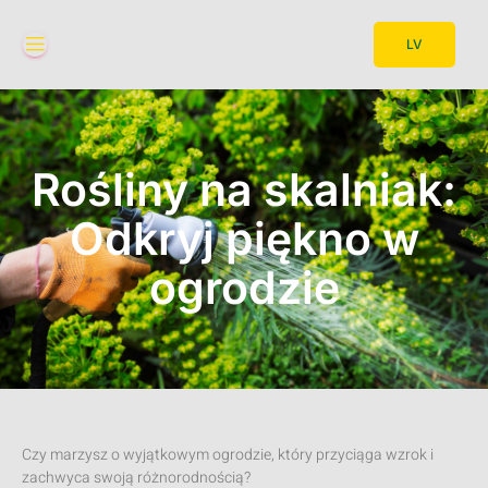
LV
Rośliny na skalniak:
Odkryj piękno w
ogrodzie
Czy marzysz o wyjątkowym ogrodzie, który przyciąga wzrok i
zachwyca swoją różnorodnością?