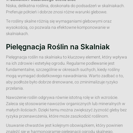
Niska, delikatna roślina, doskonała do podsadzeń w skalniakach.
Preferuje półcień i dobrze znosi różne warunki glebowe.
Te rośliny skalne różnią się wymaganiami glebowymi oraz
wysokością, co pozwala na efektowne komponowanie w
skalniakach.
Pielęgnacja Roślin na Skalniak
Pielęgnacja roślin na skalniaku to kluczowy element, który wpływa
na ich zdrowie i estetykę ogrodu. Regularne podlewanie jest
fundamentalne, szczególnie w okresach suchych, kiedy rośliny
mogą wymagać dodatkowego nawadniania. Warto zadbać o to,
aby podłoże było dobrze drenowane, co zminimalizuje ryzyko
przelania.
Nawożenie roślin odgrywa równie istotną rolę w ich wzroście.
Zaleca się stosowanie nawozów organicznych lub mineralnych w
małych ilościach. Dzięki temu można zwiększyć żyzność gleby bez
ryzyka przenawożenia, które może zaszkodzić roślinom.
Usuwanie chwastów jest kolejnym obowiązkiem, który powinien
znaleźć się w harmonogramie pielęgnacji ogrodu skalnego.