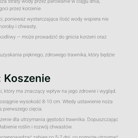
sza straty wody przez parowanie w ciągu dnia,
oci przez korzenie.
i, ponieważ wystarczająca ilość wody wspiera nie
choroby i chwasty.
kodliwy — może prowadzić do gnicia korzeni oraz
uzyskania pięknego, zdrowego trawnika, który będzie
: Koszenie
i, który ma znaczący wpływ na jego zdrowie i wygląd.
a osiągnie wysokość 8-10 cm. Wtedy ustawienie noża
 pierwszego cięcia.
enie dla utrzymania gęstości trawnika. Dopuszczając
abienie roślin i rozwój chwastów.
 przeprowadzać zabieg co 5-7 dni, co pomoże utrzymać