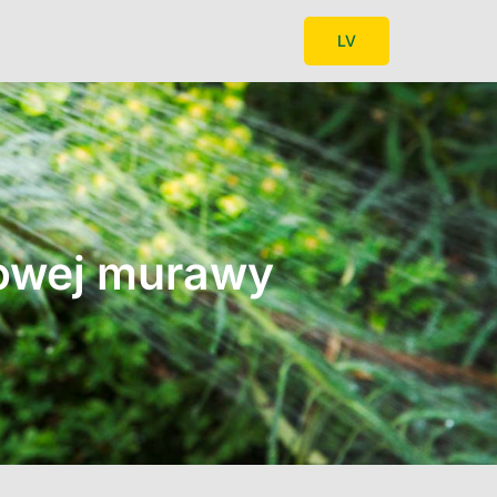
LV
rowej murawy