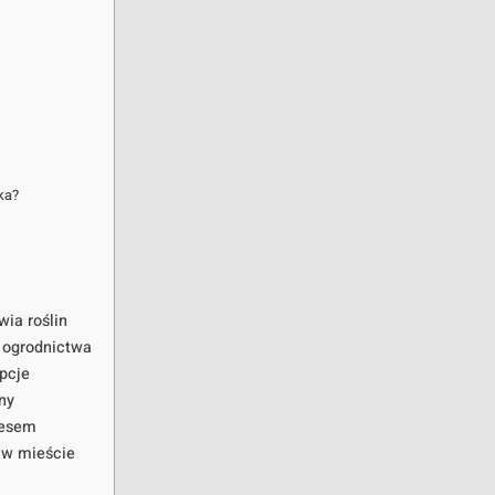
ka?
wia roślin
 ogrodnictwa
pcje
ny
cesem
 w mieście