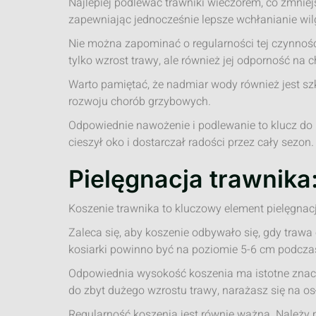
Najlepiej podlewać trawniki wieczorem, co zmniej
zapewniając jednocześnie lepsze wchłanianie wilg
Nie można zapominać o regularności tej czynnośc
tylko wzrost trawy, ale również jej odporność na 
Warto pamiętać, że nadmiar wody również jest sz
rozwoju chorób grzybowych.
Odpowiednie nawożenie i podlewanie to klucz do 
cieszył oko i dostarczał radości przez cały sezon.
Pielęgnacja trawnika
Koszenie trawnika to kluczowy element pielęgnacj
Zaleca się, aby koszenie odbywało się, gdy traw
kosiarki powinno być na poziomie 5-6 cm podczas
Odpowiednia wysokość koszenia ma istotne znacz
do zbyt dużego wzrostu trawy, narażasz się na osł
Regularność koszenia jest równie ważna. Należy