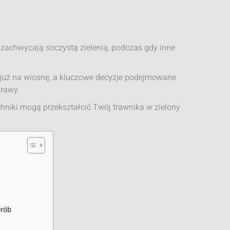
i zachwycają soczystą zielenią, podczas gdy inne
ę już na wiosnę, a kluczowe decyzje podejmowane
urawy.
hniki mogą przekształcić Twój trawnika w zielony
orób