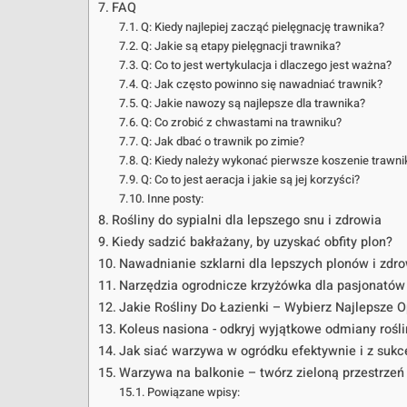
FAQ
Q: Kiedy najlepiej zacząć pielęgnację trawnika?
Q: Jakie są etapy pielęgnacji trawnika?
Q: Co to jest wertykulacja i dlaczego jest ważna?
Q: Jak często powinno się nawadniać trawnik?
Q: Jakie nawozy są najlepsze dla trawnika?
Q: Co zrobić z chwastami na trawniku?
Q: Jak dbać o trawnik po zimie?
Q: Kiedy należy wykonać pierwsze koszenie trawni
Q: Co to jest aeracja i jakie są jej korzyści?
Inne posty:
Rośliny do sypialni dla lepszego snu i zdrowia
Kiedy sadzić bakłażany, by uzyskać obfity plon?
Nawadnianie szklarni dla lepszych plonów i zdro
Narzędzia ogrodnicze krzyżówka dla pasjonatów
Jakie Rośliny Do Łazienki – Wybierz Najlepsze O
Koleus nasiona - odkryj wyjątkowe odmiany rośli
Jak siać warzywa w ogródku efektywnie i z suk
Warzywa na balkonie – twórz zieloną przestrzeń
Powiązane wpisy: