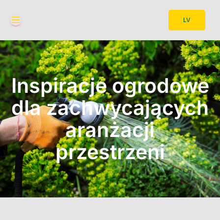
LV
Inspiracje ogrodowe
dla zachwycających
aranżacji
przestrzeni