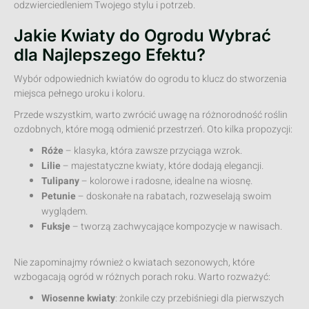
odzwierciedleniem Twojego stylu i potrzeb.
Jakie Kwiaty do Ogrodu Wybrać
dla Najlepszego Efektu?
Wybór odpowiednich kwiatów do ogrodu to klucz do stworzenia
miejsca pełnego uroku i koloru.
Przede wszystkim, warto zwrócić uwagę na różnorodność roślin
ozdobnych, które mogą odmienić przestrzeń. Oto kilka propozycji:
Róże
– klasyka, która zawsze przyciąga wzrok.
Lilie
– majestatyczne kwiaty, które dodają elegancji.
Tulipany
– kolorowe i radosne, idealne na wiosnę.
Petunie
– doskonałe na rabatach, rozweselają swoim
wyglądem.
Fuksje
– tworzą zachwycające kompozycje w nawisach.
Nie zapominajmy również o kwiatach sezonowych, które
wzbogacają ogród w różnych porach roku. Warto rozważyć:
Wiosenne kwiaty
: żonkile czy przebiśniegi dla pierwszych