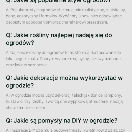
Q: Jakie są popularne style ogrodów?
A: Popularne style ogrodów obejmują minimalistyczny, rustykalny,
boho, egzotyczny i formalny. Wybór stylu powinien odpowiadać
osobistym upodobaniom oraz charakterowi przestrzeni.
Q: Jakie rośliny najlepiej nadają się do
ogrodów?
A: Najlepsze rośliny do ogrodów to te, które są dostosowane do
lokalnego klimatu. Dobrym wyborem są byliny, krzewy ozdobne
oraz kwiaty sezonowe.
Q: Jakie dekoracje można wykorzystać w
ogrodzie?
A: W ogrodzie można użyć dekoracji takich jak donice, lampiony,
huśtawki, czy rzeźby. Tworzą one wyjątkową atmosferę i nadają
charakter przestrzeni.
Q: Jakie są pomysły na DIY w ogrodzie?
A: Inspiracje DIY obejmują budowę trejaży, kwietników z palet, czy