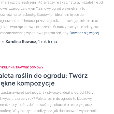
 marzysz o przestrzeni, która łączy relaks z naturą, niezależnie od
owej szarugi za oknem? Zimowy ogród wewnętrzny to
owiedź na tę tęsknotę. Stanowi on idealne miejsce do
lęgnowania roślinności przez cały rok, poprawiając mikroklimat
trza i tworząc zdrowe otoczenie. W naszym artykule odkryjesz,
 zaaranżować tę wyjątkową przestrzeń, aby
Dowiedz się więcej
zez
Karolina Kowacz
,
1 rok
temu
TYKUŁY NA TRAWNIK DOMOWY
aleta roślin do ogrodu: Twórz
iękne kompozycje
 zastanawiałeś się kiedyś, jak stworzyć idealny ogród, który
hwyca przez cały rok? Paleta roślin do ogrodu to kluczowy
ment, który może zdefiniować jego charakter, estetykę oraz
osferę. W tym artykule odkryjesz, jak dostosować wybór roślin