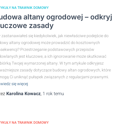
TYKUŁY NA TRAWNIK DOMOWY
udowa altany ogrodowej – odkryj
luczowe zasady
 zastanawiałeś się kiedykolwiek, jak niewłaściwe podejście do
owy altany ogrodowej może prowadzić do kosztownych
sekwencji? Przestrzeganie podstawowych przepisów
owlanych jest kluczowe, a ich ignorowanie może skutkować
biórką Twojej wymarzonej altany. W tym artykule odkryjesz
ważniejsze zasady dotyczące budowy altan ogrodowych, które
ogą Ci uniknąć pułapek związanych z regulacjami prawnymi.
wiedz się więcej
zez
Karolina Kowacz
,
1 rok
temu
TYKUŁY NA TRAWNIK DOMOWY