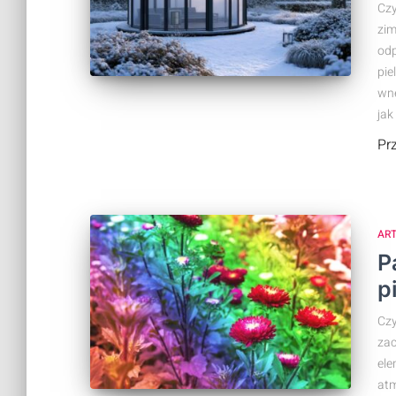
Czy
zim
odp
pie
wnę
jak
Pr
AR
P
p
Czy
zac
ele
atm