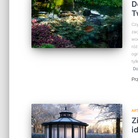
D
T
Czy
zac
wod
róż
ogr
tyl
Do
Pr
AR
Z
i