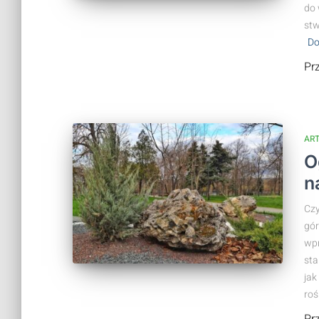
do 
stw
Do
Pr
AR
O
n
Czy
gór
wpr
sta
jak
roś