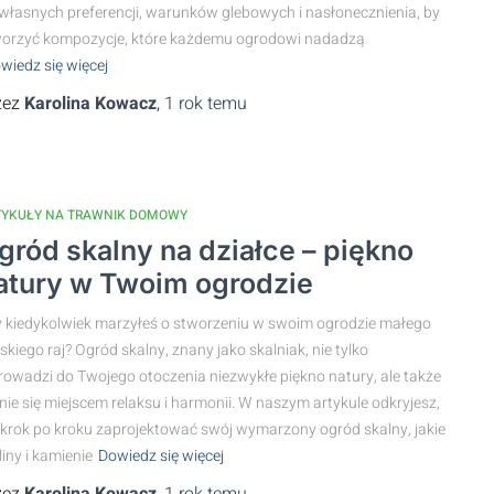
własnych preferencji, warunków glebowych i nasłonecznienia, by
orzyć kompozycje, które każdemu ogrodowi nadadzą
wiedz się więcej
zez
Karolina Kowacz
,
1 rok
temu
TYKUŁY NA TRAWNIK DOMOWY
gród skalny na działce – piękno
atury w Twoim ogrodzie
 kiedykolwiek marzyłeś o stworzeniu w swoim ogrodzie małego
skiego raj? Ogród skalny, znany jako skalniak, nie tylko
owadzi do Twojego otoczenia niezwykłe piękno natury, ale także
nie się miejscem relaksu i harmonii. W naszym artykule odkryjesz,
 krok po kroku zaprojektować swój wymarzony ogród skalny, jakie
liny i kamienie
Dowiedz się więcej