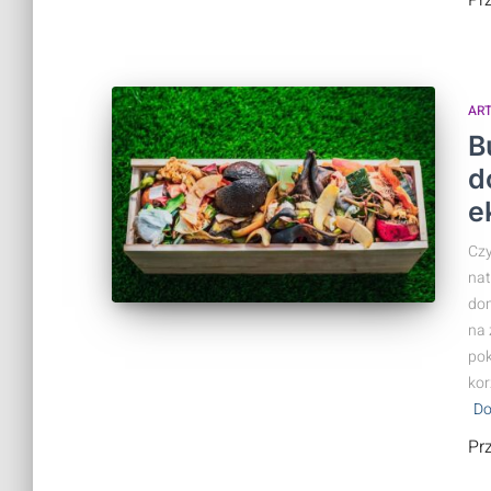
Pr
AR
B
d
e
Czy
nat
dom
na 
pok
kor
Do
Pr