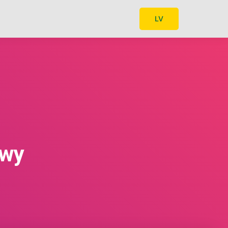
LV
owy