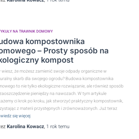
zez
Karolina Kowacz
,
1 rok
temu
TYKUŁY NA TRAWNIK DOMOWY
udowa kompostownika
omowego – Prosty sposób na
kologiczny kompost
 wiesz, że możesz zamienić swoje odpady organiczne w
uralny skarb dla swojego ogrodu? Budowa kompostownika
owego to nie tylko ekologiczne rozwiązanie, ale również sposób
zaoszczędzenie pieniędzy na nawozach. W tym artykule
ażemy ci krok po kroku, jak stworzyć praktyczny kompostownik,
zystając z materii przystępnych i zrównoważonych. Już teraz
wiedz się więcej
zez
Karolina Kowacz
,
1 rok
temu