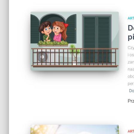
AR
D
p
Czy
i o
zam
nas
obc
per
Do
Pr
AR