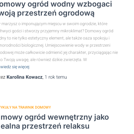
omowy ogród wodny wzbogaci
woją przestrzeń ogrodową
 marzysz o imponującym miejscu w swoim ogrodzie, które
hwyci gości i stworzy przyjemny mikroklimat? Domowy ogród
ny to nie tylko estetyczny element, ale także oaza spokoju i
norodności biologicznej. Umiejscowienie wody w przestrzeni
odowej może całkowicie odmienić jej charakter, przyciągając nie
ko Twoją uwagę, ale również dzikie zwierzęta. W
wiedz się więcej
zez
Karolina Kowacz
,
1 rok
temu
TYKUŁY NA TRAWNIK DOMOWY
imowy ogród wewnętrzny jako
dealna przestrzeń relaksu