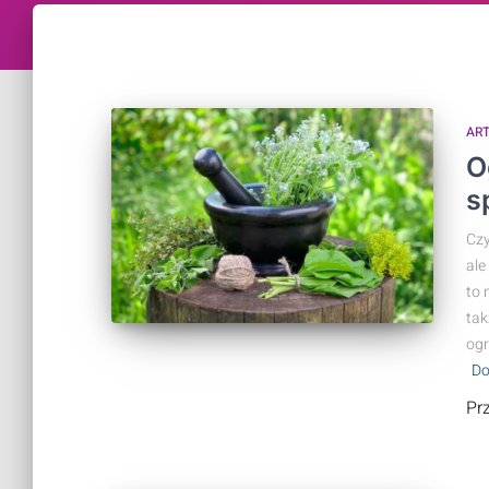
AR
O
s
Czy
ale
to 
tak
ogr
Do
Pr