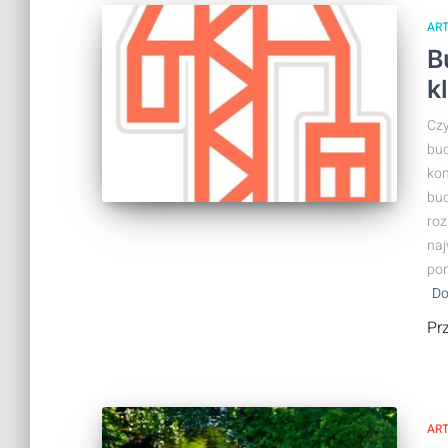
AR
B
k
Czy
bud
kon
bud
roz
naj
pom
Do
Pr
AR