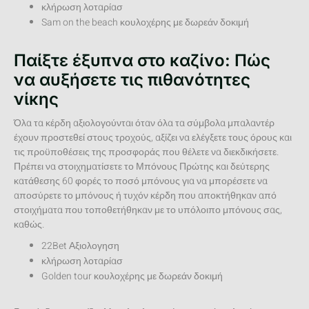
κλήρωση λοταρίασ
Sam on the beach κουλοχέρης με δωρεάν δοκιμή
Παίξτε έξυπνα στο καζίνο: Πώς
να αυξήσετε τις πιθανότητες
νίκης
Όλα τα κέρδη αξιολογούνται όταν όλα τα σύμβολα μπαλαντέρ
έχουν προστεθεί στους τροχούς, αξίζει να ελέγξετε τους όρους και
τις προϋποθέσεις της προσφοράς που θέλετε να διεκδικήσετε.
Πρέπει να στοιχηματίσετε το Μπόνους Πρώτης και δεύτερης
κατάθεσης 60 φορές το ποσό μπόνους για να μπορέσετε να
αποσύρετε το μπόνους ή τυχόν κέρδη που αποκτήθηκαν από
στοιχήματα που τοποθετήθηκαν με το υπόλοιπο μπόνους σας,
καθώς.
22Bet Αξιολογηση
κλήρωση λοταρίασ
Golden tour κουλοχέρης με δωρεάν δοκιμή