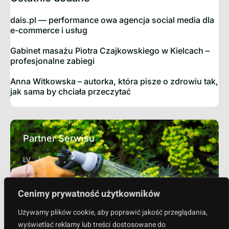
dais.pl — performance owa agencja social media dla
e-commerce i usług
Gabinet masażu Piotra Czajkowskiego w Kielcach –
profesjonalne zabiegi
Anna Witkowska – autorka, która pisze o zdrowiu tak,
jak sama by chciała przeczytać
Partner Serwisu
LV
Cenimy prywatność użytkowników
Sprawdź
Używamy plików cookie, aby poprawić jakość przeglądania,
wyświetlać reklamy lub treści dostosowane do