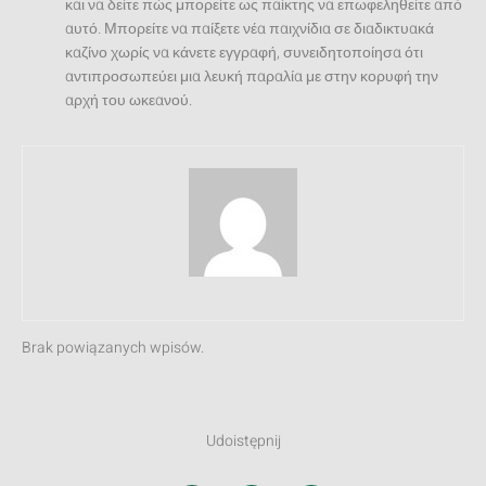
και να δείτε πώς μπορείτε ως παίκτης να επωφεληθείτε από
αυτό. Μπορείτε να παίξετε νέα παιχνίδια σε διαδικτυακά
καζίνο χωρίς να κάνετε εγγραφή, συνειδητοποίησα ότι
αντιπροσωπεύει μια λευκή παραλία με στην κορυφή την
αρχή του ωκεανού.
Brak powiązanych wpisów.
Udoistępnij