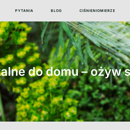
PYTANIA
BLOG
CIŚNIENIOMIERZE
ikalne do domu – ożyw 