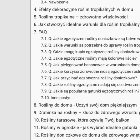
Nawożenie
Efekty dekoracyjne roślin tropikalnych w domu
Rośliny tropikalne – zdrowotne właściwości
Jak stworzyć idealne warunki dla roślin tropikal
FAQ
Q: Jakie egzotyczne rośliny doniczkowe są łatwe w
Q: Jakie warunki są potrzebne do uprawy roślin tr
Q: Gdzie mogę kupić egzotyczne rośliny doniczko
Q: Jakie egzotyczne rośliny mają kolorowe liście?
Q: Jak pielęgnować bananowce w warunkach dom
Q: Jakie korzyści zdrowotne niosą egzotyczne roś
Q: Jak przycinać egzotyczne rośliny doniczkowe?
Q: Jakie rośliny egzotyczne nadają się do stworze
Q: Jakie są popularne gatunki egzotycznych roślin?
Inne posty:
Rośliny do domu - Uczyń swój dom piękniejszym
Drabinka na rośliny – klucz do zdrowego wzrostu
Rośliny tarasowe, które ożywią Twój balkon
Rośliny w ogrodzie - jak wybrać idealne gatunki
Rośliny doniczkowe do domu dla zdrowego wnęt