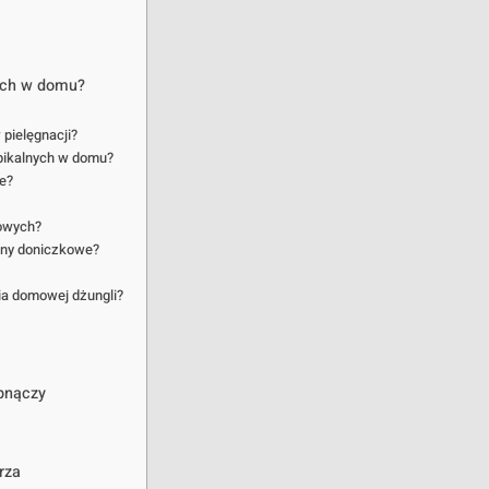
nych w domu?
 pielęgnacji?
opikalnych w domu?
we?
owych?
liny doniczkowe?
nia domowej dżungli?
 pnączy
rza