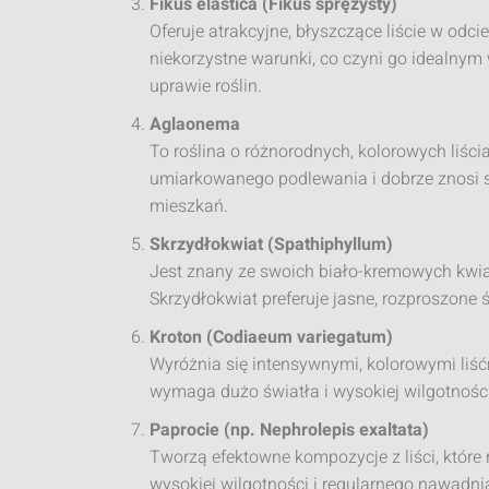
Fikus elastica (Fikus sprężysty)
Oferuje atrakcyjne, błyszczące liście w odci
niekorzystne warunki, co czyni go idealny
uprawie roślin.
Aglaonema
To roślina o różnorodnych, kolorowych liś
umiarkowanego podlewania i dobrze znosi s
mieszkań.
Skrzydłokwiat (Spathiphyllum)
Jest znany ze swoich biało-kremowych kwia
Skrzydłokwiat preferuje jasne, rozproszone
Kroton (Codiaeum variegatum)
Wyróżnia się intensywnymi, kolorowymi liść
wymaga dużo światła i wysokiej wilgotności, 
Paprocie (np. Nephrolepis exaltata)
Tworzą efektowne kompozycje z liści, które
wysokiej wilgotności i regularnego nawadnia