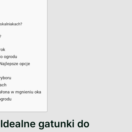
 skalniakach?
?
rok
do ogrodu
Najlepsze opcje
wyboru
zach
osłona w mgnieniu oka
ogrodu
 Idealne gatunki do