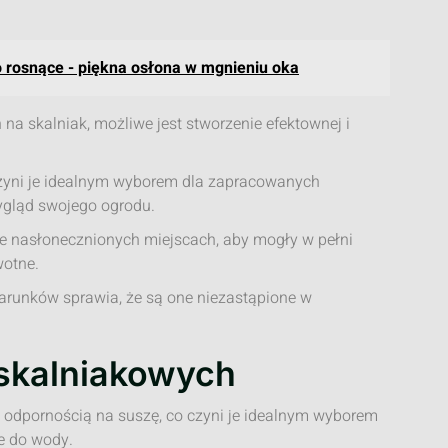
o rosnące - piękna osłona w mgnieniu oka
 na skalniak, możliwe jest stworzenie efektownej i
czyni je idealnym wyborem dla zapracowanych
wygląd swojego ogrodu.
ze nasłonecznionych miejscach, aby mogły w pełni
wotne.
arunków sprawia, że są one niezastąpione w
n skalniakowych
ą odpornością na suszę, co czyni je idealnym wyborem
e do wody.