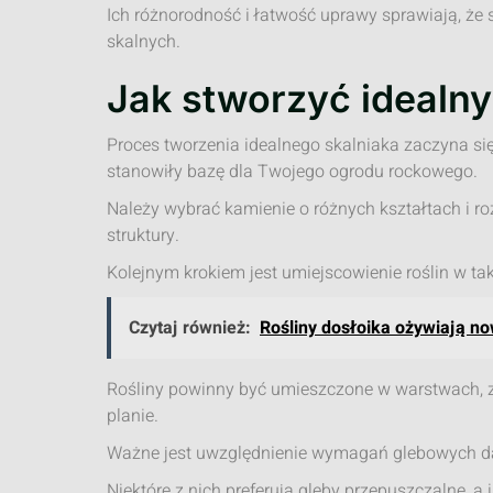
Ich różnorodność i łatwość uprawy sprawiają, ż
skalnych.
Jak stworzyć idealny
Proces tworzenia idealnego skalniaka zaczyna si
stanowiły bazę dla Twojego ogrodu rockowego.
Należy wybrać kamienie o różnych kształtach i ro
struktury.
Kolejnym krokiem jest umiejscowienie roślin w t
Czytaj również:
Rośliny dosłoika ożywiają 
Rośliny powinny być umieszczone w warstwach, z
planie.
Ważne jest uwzględnienie wymagań glebowych da
Niektóre z nich preferują gleby przepuszczalne, a