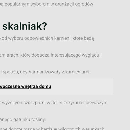
e są popularnym wyborem w aranżacji ogrodów
 skalniak?
ę od wyboru odpowiednich kamieni, które będą
zmiarach, które dodadzą interesującego wyglądu i
aki sposób, aby harmonizowały z kamieniami.
nowoczesne wnętrza domu
 wyższymi szczepami w tle i niższymi na pierwszym
nego gatunku rośliny.
 inne dobrze rosną w bardziej wilgotnych warunkach.