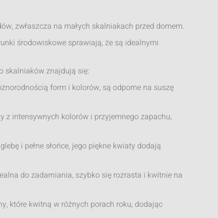
odów, zwłaszcza na małych skalniakach przed domem.
runki środowiskowe sprawiają, że są idealnymi
o skalniaków znajdują się:
różnorodnością form i kolorów, są odporne na suszę
ny z intensywnych kolorów i przyjemnego zapachu,
lebę i pełne słońce, jego piękne kwiaty dodają
alna do zadarniania, szybko się rozrasta i kwitnie na
ny, które kwitną w różnych porach roku, dodając