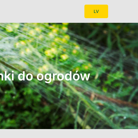
LV
nki do ogrodów