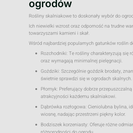
ogrodów
Rośliny skalniakowe to doskonały wybór do ogr
Ich niewielki wzrost oraz odporność na trudne wa
towarzyszami kamieni i skał.
Wśród najbardziej popularnych gatunków roślin d
Rozchodniki: Te rośliny charakteryzują się 
oraz wymagają minimalnej pielęgnacji.
Goździki: Szczególnie goździk brodaty, zna
świetnie sprawdzi się w ogrodach skalnych.
Płomyk: Preferujący dobrze przepuszczalną g
atrakcyjności każdemu skalniakowi.
Dąbrówka rozłogowa: Cieniolubna bylina, ide
wiosnę, nadając przestrzeni piękny kolor.
Bodziszek korzeniasty: Oferuje różne odmia
różnorodności do ogrodu.