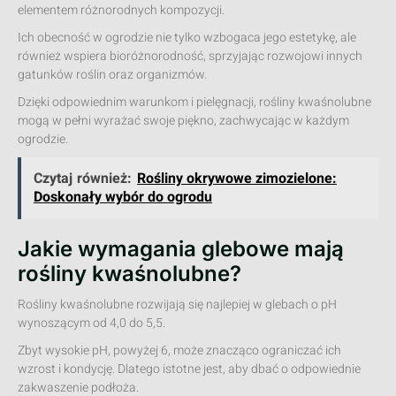
elementem różnorodnych kompozycji.
Ich obecność w ogrodzie nie tylko wzbogaca jego estetykę, ale
również wspiera bioróżnorodność, sprzyjając rozwojowi innych
gatunków roślin oraz organizmów.
Dzięki odpowiednim warunkom i pielęgnacji, rośliny kwaśnolubne
mogą w pełni wyrażać swoje piękno, zachwycając w każdym
ogrodzie.
Czytaj również:
Rośliny okrywowe zimozielone:
Doskonały wybór do ogrodu
Jakie wymagania glebowe mają
rośliny kwaśnolubne?
Rośliny kwaśnolubne rozwijają się najlepiej w glebach o pH
wynoszącym od 4,0 do 5,5.
Zbyt wysokie pH, powyżej 6, może znacząco ograniczać ich
wzrost i kondycję. Dlatego istotne jest, aby dbać o odpowiednie
zakwaszenie podłoża.