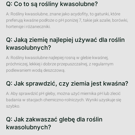
Q: Co to są rośliny kwasolubne?
A: Rośliny kwasolubne, znane jako acydofity, to gatunki, które
preferują kwaśne podłoże o pH poniżej 7, takie jak azalie, borówki,
hortensje i różaneczniki.
Q: Jaką ziemię najlepiej używać dla roślin
kwasolubnych?
A: Rośliny kwasolubne najlepiej rosną w glebie kwaśnej,
próchniczej, lekkiej i dobrze przepuszczalnej, z regularnym
podlewaniem wodą deszczową.
Q: Jak sprawdzić, czy ziemia jest kwaśna?
A: Aby sprawdzić pH gleby, można użyć miernika pH lub zlecić
badania w stacjach chemiczno-rolniczych. Wyniki uzyskuje się
szybko.
Q: Jak zakwaszać glebę dla roślin
kwasolubnych?