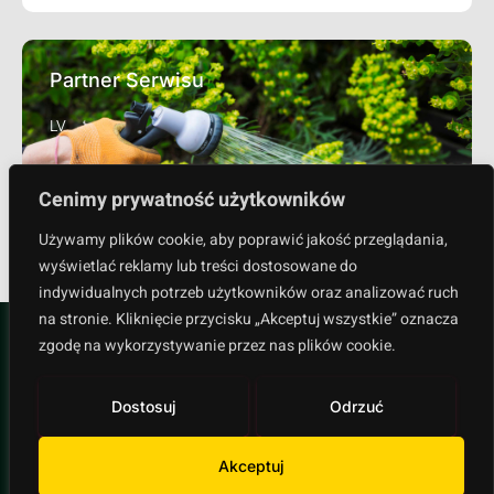
Partner Serwisu
LV
Cenimy prywatność użytkowników
Sprawdź
Używamy plików cookie, aby poprawić jakość przeglądania,
wyświetlać reklamy lub treści dostosowane do
indywidualnych potrzeb użytkowników oraz analizować ruch
na stronie. Kliknięcie przycisku „Akceptuj wszystkie” oznacza
zgodę na wykorzystywanie przez nas plików cookie.
Dostosuj
Odrzuć
Polityka prywatności
Akceptuj
Copyright © 2024 All rights reserved.