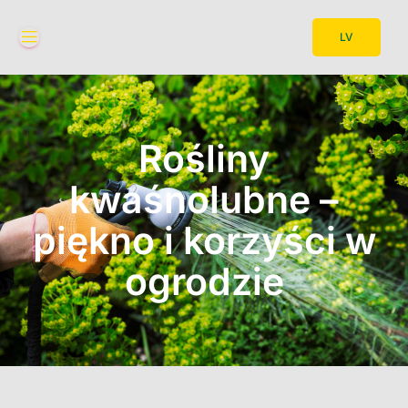
LV
Rośliny
kwaśnolubne –
piękno i korzyści w
ogrodzie