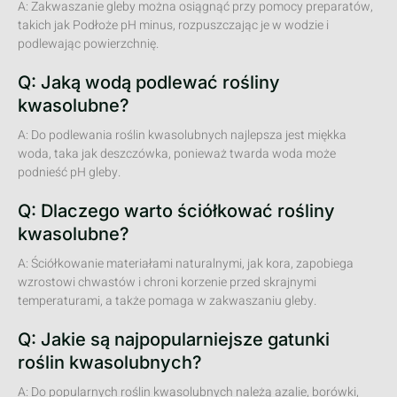
A: Zakwaszanie gleby można osiągnąć przy pomocy preparatów,
takich jak Podłoże pH minus, rozpuszczając je w wodzie i
podlewając powierzchnię.
Q: Jaką wodą podlewać rośliny
kwasolubne?
A: Do podlewania roślin kwasolubnych najlepsza jest miękka
woda, taka jak deszczówka, ponieważ twarda woda może
podnieść pH gleby.
Q: Dlaczego warto ściółkować rośliny
kwasolubne?
A: Ściółkowanie materiałami naturalnymi, jak kora, zapobiega
wzrostowi chwastów i chroni korzenie przed skrajnymi
temperaturami, a także pomaga w zakwaszaniu gleby.
Q: Jakie są najpopularniejsze gatunki
roślin kwasolubnych?
A: Do popularnych roślin kwasolubnych należą azalie, borówki,