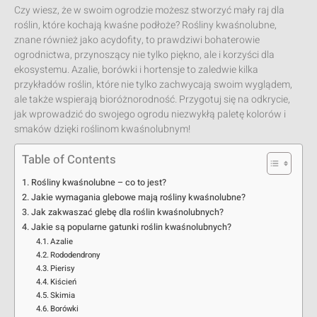
Czy wiesz, że w swoim ogrodzie możesz stworzyć mały raj dla
roślin, które kochają kwaśne podłoże? Rośliny kwaśnolubne,
znane również jako acydofity, to prawdziwi bohaterowie
ogrodnictwa, przynoszący nie tylko piękno, ale i korzyści dla
ekosystemu. Azalie, borówki i hortensje to zaledwie kilka
przykładów roślin, które nie tylko zachwycają swoim wyglądem,
ale także wspierają bioróżnorodność. Przygotuj się na odkrycie,
jak wprowadzić do swojego ogrodu niezwykłą paletę kolorów i
smaków dzięki roślinom kwaśnolubnym!
Table of Contents
Rośliny kwaśnolubne – co to jest?
Jakie wymagania glebowe mają rośliny kwaśnolubne?
Jak zakwaszać glebę dla roślin kwaśnolubnych?
Jakie są popularne gatunki roślin kwaśnolubnych?
Azalie
Rododendrony
Pierisy
Kiścień
Skimia
Borówki