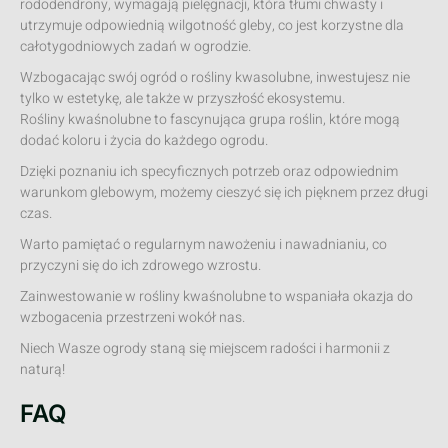
rododendrony, wymagają pielęgnacji, która tłumi chwasty i
utrzymuje odpowiednią wilgotność gleby, co jest korzystne dla
całotygodniowych zadań w ogrodzie.
Wzbogacając swój ogród o rośliny kwasolubne, inwestujesz nie
tylko w estetykę, ale także w przyszłość ekosystemu.
Rośliny kwaśnolubne to fascynująca grupa roślin, które mogą
dodać koloru i życia do każdego ogrodu.
Dzięki poznaniu ich specyficznych potrzeb oraz odpowiednim
warunkom glebowym, możemy cieszyć się ich pięknem przez długi
czas.
Warto pamiętać o regularnym nawożeniu i nawadnianiu, co
przyczyni się do ich zdrowego wzrostu.
Zainwestowanie w rośliny kwaśnolubne to wspaniała okazja do
wzbogacenia przestrzeni wokół nas.
Niech Wasze ogrody staną się miejscem radości i harmonii z
naturą!
FAQ