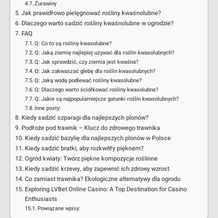
Żurawiny
Jak prawidłowo pielęgnować rośliny kwaśnolubne?
Dlaczego warto sadzić rośliny kwaśnolubne w ogrodzie?
FAQ
Q: Co to są rośliny kwasolubne?
Q: Jaką ziemię najlepiej używać dla roślin kwasolubnych?
Q: Jak sprawdzić, czy ziemia jest kwaśna?
Q: Jak zakwaszać glebę dla roślin kwasolubnych?
Q: Jaką wodą podlewać rośliny kwasolubne?
Q: Dlaczego warto ściółkować rośliny kwasolubne?
Q: Jakie są najpopularniejsze gatunki roślin kwasolubnych?
Inne posty:
Kiedy sadzić szparagi dla najlepszych plonów?
Podłoże pod trawnik – Klucz do zdrowego trawnika
Kiedy sadzić bazylię dla najlepszych plonów w Polsce
Kiedy sadzić bratki, aby rozkwitły pięknem?
Ogród kwiaty: Twórz piękne kompozycje roślinne
Kiedy sadzić krzewy, aby zapewnić ich zdrowy wzrost
Co zamiast trawnika? Ekologiczne alternatywy dla ogrodu
Exploring LVBet Online Casino: A Top Destination for Casino
Enthusiasts
Powiązane wpisy: