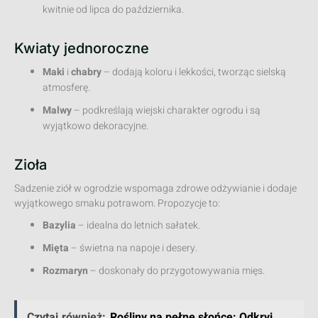
kwitnie od lipca do października.
Kwiaty jednoroczne
Maki
i
chabry
– dodają koloru i lekkości, tworząc sielską
atmosferę.
Malwy
– podkreślają wiejski charakter ogrodu i są
wyjątkowo dekoracyjne.
Zioła
Sadzenie ziół w ogrodzie wspomaga zdrowe odżywianie i dodaje
wyjątkowego smaku potrawom. Propozycje to:
Bazylia
– idealna do letnich sałatek.
Mięta
– świetna na napoje i desery.
Rozmaryn
– doskonały do przygotowywania mięs.
Czytaj również:
Rośliny na pełne słońce: Odkryj