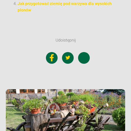
Jak przygotować ziemię pod warzywa dla wysokich
plonów
Udoistępnij