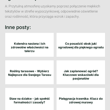
A: Przytulną atmosferę uzyskamy poprzez połączenie miękkich
tekstyliów w strefie wypoczynkowej, odpowiednie oświetlenie
oraz roślinność, która przyciąga wzrok i zapachy.
Inne posty:
Kolendra nasiona i ich
Co posadzić obok juki
zdrowotne właściwości na
ogrodowej dla pięknego ogrodu
talerzu
Rośliny tarasowe - Wybierz
Jak zaplanować ogród?
Najlepsze dla Swojego Tarasu
Kluczowe wskazówki dla
pasjonatów
Staw na działce - jak spełnić
Pielęgnacja trawnika: Klucz do
formalności i zasady?
zdrowej murawy