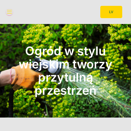
LV
Ogród w stylu
wiejskim tworzy
przytulną
przestrzeń