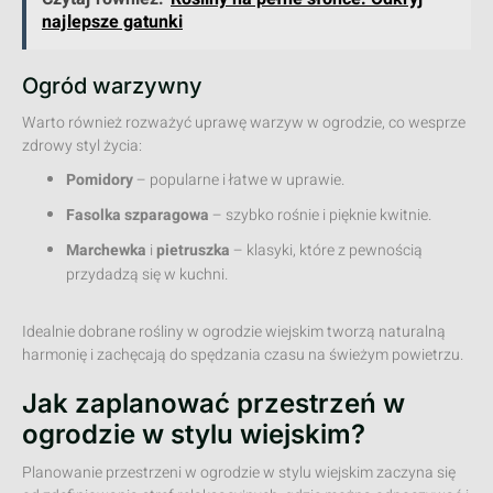
najlepsze gatunki
Ogród warzywny
Warto również rozważyć uprawę warzyw w ogrodzie, co wesprze
zdrowy styl życia:
Pomidory
– popularne i łatwe w uprawie.
Fasolka szparagowa
– szybko rośnie i pięknie kwitnie.
Marchewka
i
pietruszka
– klasyki, które z pewnością
przydadzą się w kuchni.
Idealnie dobrane rośliny w ogrodzie wiejskim tworzą naturalną
harmonię i zachęcają do spędzania czasu na świeżym powietrzu.
Jak zaplanować przestrzeń w
ogrodzie w stylu wiejskim?
Planowanie przestrzeni w ogrodzie w stylu wiejskim zaczyna się