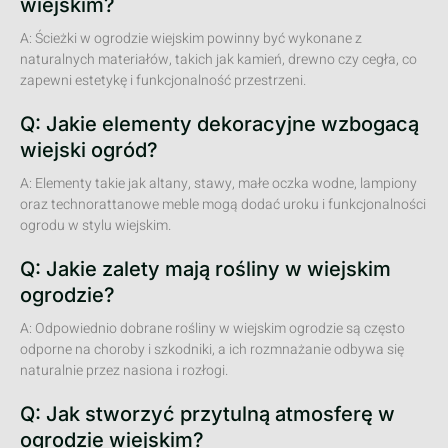
wiejskim?
A: Ścieżki w ogrodzie wiejskim powinny być wykonane z
naturalnych materiałów, takich jak kamień, drewno czy cegła, co
zapewni estetykę i funkcjonalność przestrzeni.
Q: Jakie elementy dekoracyjne wzbogacą
wiejski ogród?
A: Elementy takie jak altany, stawy, małe oczka wodne, lampiony
oraz technorattanowe meble mogą dodać uroku i funkcjonalności
ogrodu w stylu wiejskim.
Q: Jakie zalety mają rośliny w wiejskim
ogrodzie?
A: Odpowiednio dobrane rośliny w wiejskim ogrodzie są często
odporne na choroby i szkodniki, a ich rozmnażanie odbywa się
naturalnie przez nasiona i rozłogi.
Q: Jak stworzyć przytulną atmosferę w
ogrodzie wiejskim?