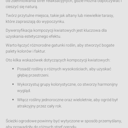
od zdefiniowania stref relaksacyjnych, gdzie można odpoczywać i
cieszyć się naturą.
Twórz przytulne miejsca, takie jak altany lub niewielkie tarasy,
które zapraszają do wypoczynku.
Dywersyfikacja kompozycji kwiatowych jest kluczowa dla
uzyskania estetycznego efektu.
Warto łączyć różnorodne gatunki roślin, aby stworzyć bogate
palety kolorów i faktur.
Oto kilka wskazówek dotyczących kompozycji kwiatowych:
Posadź rośliny o różnych wysokościach, aby uzyskać
głębię przestrzeni.
Wykorzystuj grupy kolorystyczne, co stworzy harmonijny
wygląd.
Włącz rośliny jednoroczne oraz wieloletnie, aby ogród był
atrakcyjny przez cały rok.
Ścieżki ogrodowe powinny być wytyczone w sposób przemyślany,
aby prowadziły do różnych stref ogrodu.