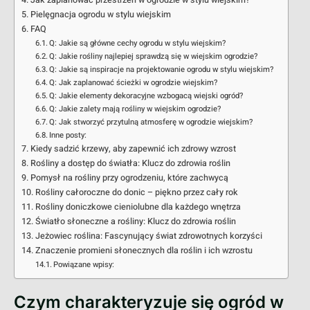
Jak zaplanować przestrzeń w ogrodzie w stylu wiejskim?
Pielęgnacja ogrodu w stylu wiejskim
FAQ
Q: Jakie są główne cechy ogrodu w stylu wiejskim?
Q: Jakie rośliny najlepiej sprawdzą się w wiejskim ogrodzie?
Q: Jakie są inspiracje na projektowanie ogrodu w stylu wiejskim?
Q: Jak zaplanować ścieżki w ogrodzie wiejskim?
Q: Jakie elementy dekoracyjne wzbogacą wiejski ogród?
Q: Jakie zalety mają rośliny w wiejskim ogrodzie?
Q: Jak stworzyć przytulną atmosferę w ogrodzie wiejskim?
Inne posty:
Kiedy sadzić krzewy, aby zapewnić ich zdrowy wzrost
Rośliny a dostęp do światła: Klucz do zdrowia roślin
Pomysł na rośliny przy ogrodzeniu, które zachwycą
Rośliny całoroczne do donic – piękno przez cały rok
Rośliny doniczkowe cieniolubne dla każdego wnętrza
Światło słoneczne a rośliny: Klucz do zdrowia roślin
Jeżowiec roślina: Fascynujący świat zdrowotnych korzyści
Znaczenie promieni słonecznych dla roślin i ich wzrostu
Powiązane wpisy:
Czym charakteryzuje się ogród w