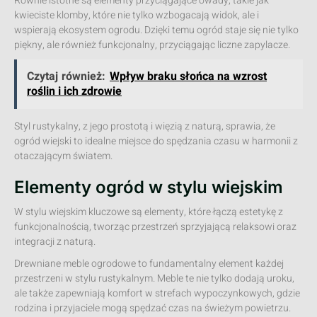
Równie istotne są elementy przyciągające owady, takie jak
kwieciste klomby, które nie tylko wzbogacają widok, ale i
wspierają ekosystem ogrodu. Dzięki temu ogród staje się nie tylko
piękny, ale również funkcjonalny, przyciągając liczne zapylacze.
Czytaj również:
Wpływ braku słońca na wzrost
roślin i ich zdrowie
Styl rustykalny, z jego prostotą i więzią z naturą, sprawia, że
ogród wiejski to idealne miejsce do spędzania czasu w harmonii z
otaczającym światem.
Elementy ogród w stylu wiejskim
W stylu wiejskim kluczowe są elementy, które łączą estetykę z
funkcjonalnością, tworząc przestrzeń sprzyjającą relaksowi oraz
integracji z naturą.
Drewniane meble ogrodowe to fundamentalny element każdej
przestrzeni w stylu rustykalnym. Meble te nie tylko dodają uroku,
ale także zapewniają komfort w strefach wypoczynkowych, gdzie
rodzina i przyjaciele mogą spędzać czas na świeżym powietrzu.