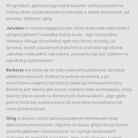
W ogrodach, gdzie panują trudne warunki, warto postawić na
rośliny, które z powodzeniem przetrwają w takich warunkach, jak
jałowiec, berberys i głóg.
Jałowiec
to niewymagający krzew, który doskonale radzi sobie z
ubogimi glebami i niewielką ilością wody. Jego różnorodne
odmiany oferują różne kolory igieł oraz formy wzrostu, co
sprawia, że jest popularnym wyborem w aranżacji ogrodowej.
Jałowiec może pełnić rolę osłony, żywopłotu lub być soliterem w
ogrodzie przydomowym.
Berberys
wyróżnia się nie tylko walorami ozdobnymi, ale także
jadalnymi owocami. Roślina ta kwitnie na wiosnę, a po
zakończeniu wegetacji jej liście przybierają intensywne kolory.
Berberys jest idealny jako krzew ozdobny mało wymagający, który
dobrze rośnie nawet na słonecznych stanowiskach. Jego gęsty
pokrój może być wykorzystany do tworzenia żywopłotów lub
osłon przed wiatrem.
Głóg
to drzewo, które zachwyca pięknym kwitnieniem oraz
dekoracyjnymi owocami. Odporny na suszę, głóg toleruje trudne
warunki glebowe i urbanistyczne, co czyni go doskonałym
wyborem do miejskich nasadzeń. Jego rozbudowany system