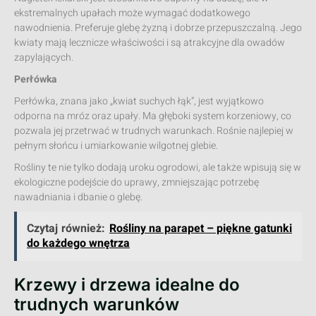
ekstremalnych upałach może wymagać dodatkowego
nawodnienia. Preferuje glebę żyzną i dobrze przepuszczalną. Jego
kwiaty mają lecznicze właściwości i są atrakcyjne dla owadów
zapylających.
Perłówka
Perłówka, znana jako „kwiat suchych łąk”, jest wyjątkowo
odporna na mróz oraz upały. Ma głęboki system korzeniowy, co
pozwala jej przetrwać w trudnych warunkach. Rośnie najlepiej w
pełnym słońcu i umiarkowanie wilgotnej glebie.
Rośliny te nie tylko dodają uroku ogrodowi, ale także wpisują się w
ekologiczne podejście do uprawy, zmniejszając potrzebę
nawadniania i dbanie o glebę.
Czytaj również:
Rośliny na parapet – piękne gatunki
do każdego wnętrza
Krzewy i drzewa idealne do
trudnych warunków