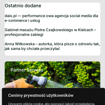
Ostatnio dodane
dais.pl — performance owa agencja social media dla
e-commerce i usług
Gabinet masażu Piotra Czajkowskiego w Kielcach –
profesjonalne zabiegi
Anna Witkowska – autorka, która pisze o zdrowiu tak,
jak sama by chciała przeczytać
Partner Serwisu
LV
Cenimy prywatność użytkowników
Sprawdź
Używamy plików cookie, aby poprawić jakość przeglądania,