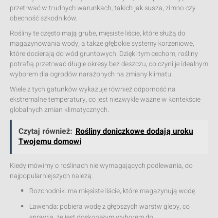
przetrwać w trudnych warunkach, takich jak susza, zimno czy
obecność szkodników.
Rośliny te często mają grube, mięsiste liście, które służą do
magazynowania wody, a także głębokie systemy korzeniowe,
które docierają do wód gruntowych. Dzięki tym cechom, rośliny
potrafią przetrwać długie okresy bez deszczu, co czyni je idealnym
wyborem dla ogrodów narażonych na zmiany klimatu.
Wiele z tych gatunków wykazuje również odporność na
ekstremalne temperatury, co jest niezwykle ważne w kontekście
globalnych zmian klimatycznych.
Czytaj również:
Rośliny doniczkowe dodają uroku
Twojemu domowi
Kiedy mówimy o roślinach nie wymagających podlewania, do
najpopularniejszych należą:
Rozchodnik: ma mięsiste liście, które magazynują wodę.
Lawenda: pobiera wodę z głębszych warstw gleby, co
sprawia, że jest doskonałym wyborem do