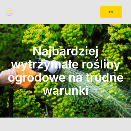
LV
Najbardziej
wytrzymałe rośliny
ogrodowe na trudne
warunki