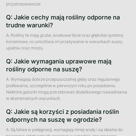
przystosowawcze.
Q: Jakie cechy mają rośliny odporne na
trudne warunki?
A: Rośliny te mają grube, woskowe liście oraz głębokie systemy
korzeniowe, co umożliwia im przeżywanie w warunkach suszy,
upałów oraz mrozu.
Q: Jakie wymagania uprawowe mają
rośliny odporne na suszę?
A: Wymagają dobrze przepuszczalnej gleby oraz regularnego
podlewania, szczególnie w pierwszym roku po posadzeniu.
Niektóre gatunki mogą potrzebować dodatkowego nawadniania
w ekstremalnych warunkach.
Q: Jakie są korzyści z posiadania roślin
odpornych na suszę w ogrodzie?
A: Są łatwe w pielęgnacji, wymagają mniej wody i są idealne do