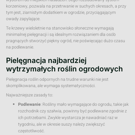
korzeniowy, pozwala na przetrwanie w suchych okresach, a przy
tym jest, ziarnistym dodatkiem w ogrodzie, przyciągającym
owady zapylające.
Te krzewy wieloletnie na stanowisko słoneczne wymagają
minimalnej pielęgnacji i są idealnym rozwiązaniem dla osób
pragnących stworzyć piękny ogród, nie poświęcając dużo czasu
na podlewanie.
Pielęgnacja najbardziej
wytrzymałych roślin ogrodowych
Pielęgnacja roślin odpornych na trudne warunki nie jest
skomplikowana, ale wymaga systematyczności.
Najważniejsze zasady to:
Podlewanie
: Rośliny mało wymagające do ogrodu, takie jak
rozchodnik czy szałwia, powinny być podlewane zgodnie z
ich potrzebami. Zwykle wystarcza je nawadniać raz w
tygodniu, ale w okresie suszy należy zwiększyć
częstotliwość.