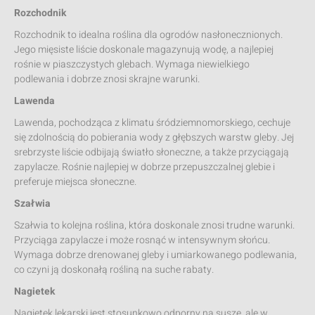
Rozchodnik
Rozchodnik to idealna roślina dla ogrodów nasłonecznionych.
Jego mięsiste liście doskonale magazynują wodę, a najlepiej
rośnie w piaszczystych glebach. Wymaga niewielkiego
podlewania i dobrze znosi skrajne warunki.
Lawenda
Lawenda, pochodząca z klimatu śródziemnomorskiego, cechuje
się zdolnością do pobierania wody z głębszych warstw gleby. Jej
srebrzyste liście odbijają światło słoneczne, a także przyciągają
zapylacze. Rośnie najlepiej w dobrze przepuszczalnej glebie i
preferuje miejsca słoneczne.
Szałwia
Szałwia to kolejna roślina, która doskonale znosi trudne warunki.
Przyciąga zapylacze i może rosnąć w intensywnym słońcu.
Wymaga dobrze drenowanej gleby i umiarkowanego podlewania,
co czyni ją doskonałą rośliną na suche rabaty.
Nagietek
Nagietek lekarski jest stosunkowo odporny na suszę, ale w