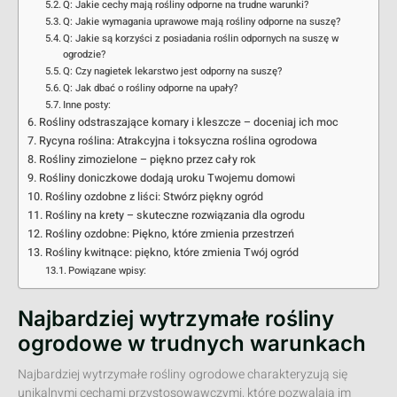
Q: Jakie cechy mają rośliny odporne na trudne warunki?
Q: Jakie wymagania uprawowe mają rośliny odporne na suszę?
Q: Jakie są korzyści z posiadania roślin odpornych na suszę w
ogrodzie?
Q: Czy nagietek lekarstwo jest odporny na suszę?
Q: Jak dbać o rośliny odporne na upały?
Inne posty:
Rośliny odstraszające komary i kleszcze – doceniaj ich moc
Rycyna roślina: Atrakcyjna i toksyczna roślina ogrodowa
Rośliny zimozielone – piękno przez cały rok
Rośliny doniczkowe dodają uroku Twojemu domowi
Rośliny ozdobne z liści: Stwórz piękny ogród
Rośliny na krety – skuteczne rozwiązania dla ogrodu
Rośliny ozdobne: Piękno, które zmienia przestrzeń
Rośliny kwitnące: piękno, które zmienia Twój ogród
Powiązane wpisy:
Najbardziej wytrzymałe rośliny
ogrodowe w trudnych warunkach
Najbardziej wytrzymałe rośliny ogrodowe charakteryzują się
unikalnymi cechami przystosowawczymi, które pozwalają im