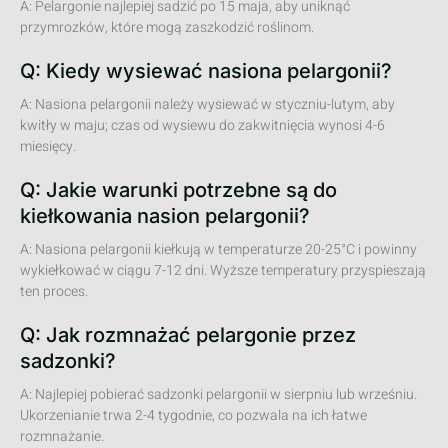
A: Pelargonie najlepiej sadzić po 15 maja, aby uniknąć
przymrozków, które mogą zaszkodzić roślinom.
Q: Kiedy wysiewać nasiona pelargonii?
A: Nasiona pelargonii należy wysiewać w styczniu-lutym, aby
kwitły w maju; czas od wysiewu do zakwitnięcia wynosi 4-6
miesięcy.
Q: Jakie warunki potrzebne są do
kiełkowania nasion pelargonii?
A: Nasiona pelargonii kiełkują w temperaturze 20-25°C i powinny
wykiełkować w ciągu 7-12 dni. Wyższe temperatury przyspieszają
ten proces.
Q: Jak rozmnażać pelargonie przez
sadzonki?
A: Najlepiej pobierać sadzonki pelargonii w sierpniu lub wrześniu.
Ukorzenianie trwa 2-4 tygodnie, co pozwala na ich łatwe
rozmnażanie.