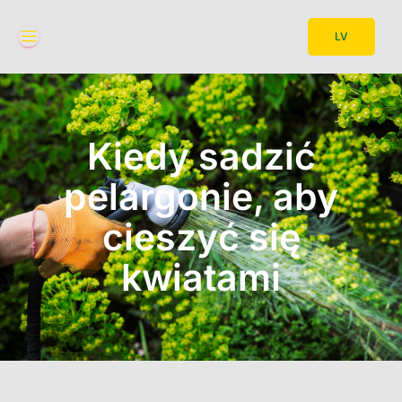
LV
Kiedy sadzić
pelargonie, aby
cieszyć się
kwiatami