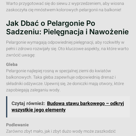
Warto przygotować się do siewu z wyprzedzeniem, aby wiosna
zaskoczyła cię mnóstwem kolorowych pelargonii na balkonie!
Jak Dbać o Pelargonie Po
Sadzeniu: Pielęgnacja i Nawożenie
Pelargonie wymagają odpowiedniej pielęgnacji, aby rozkwitły w
pełni i zdrowo rozwijały się. Oto kluczowe aspekty, na które warto
zwrócić uwagę:
Gleba
Pelargonie najlepiej rosną w specjalnej ziemi do kwiatów
balkonowych. Taka gleba zapewňuje odpowiednią drenaż i
składniki odżywcze. Upewnij się, że doniczki mają otwory, które
zapobiegają zaleganiu wody.
Czytaj również:
Budowa stawu barkowego – odkryj
wszystkie jego elementy
Podlewanie
Zarówno zbyt mało, jak i zbyt dużo wody może zaszkodzić