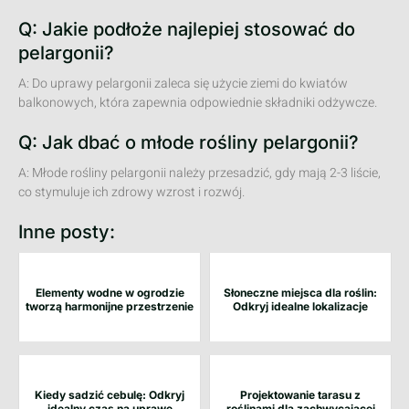
Q: Jakie podłoże najlepiej stosować do
pelargonii?
A: Do uprawy pelargonii zaleca się użycie ziemi do kwiatów
balkonowych, która zapewnia odpowiednie składniki odżywcze.
Q: Jak dbać o młode rośliny pelargonii?
A: Młode rośliny pelargonii należy przesadzić, gdy mają 2-3 liście,
co stymuluje ich zdrowy wzrost i rozwój.
Inne posty:
Elementy wodne w ogrodzie
Słoneczne miejsca dla roślin:
tworzą harmonijne przestrzenie
Odkryj idealne lokalizacje
Kiedy sadzić cebulę: Odkryj
Projektowanie tarasu z
idealny czas na uprawę
roślinami dla zachwycającej