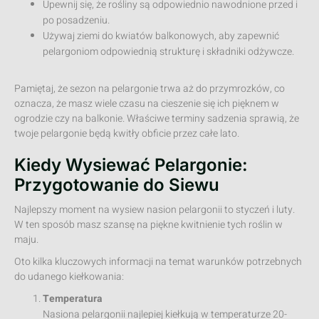
Upewnij się, że rośliny są odpowiednio nawodnione przed i
po posadzeniu.
Używaj ziemi do kwiatów balkonowych, aby zapewnić
pelargoniom odpowiednią strukturę i składniki odżywcze.
Pamiętaj, że sezon na pelargonie trwa aż do przymrozków, co
oznacza, że masz wiele czasu na cieszenie się ich pięknem w
ogrodzie czy na balkonie. Właściwe terminy sadzenia sprawią, że
twoje pelargonie będą kwitły obficie przez całe lato.
Kiedy Wysiewać Pelargonie:
Przygotowanie do Siewu
Najlepszy moment na wysiew nasion pelargonii to styczeń i luty.
W ten sposób masz szansę na piękne kwitnienie tych roślin w
maju.
Oto kilka kluczowych informacji na temat warunków potrzebnych
do udanego kiełkowania:
Temperatura
Nasiona pelargonii najlepiej kiełkują w temperaturze 20-