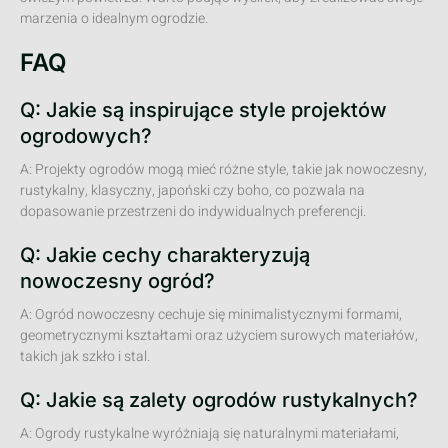
marzenia o idealnym ogrodzie.
FAQ
Q: Jakie są inspirujące style projektów
ogrodowych?
A: Projekty ogrodów mogą mieć różne style, takie jak nowoczesny,
rustykalny, klasyczny, japoński czy boho, co pozwala na
dopasowanie przestrzeni do indywidualnych preferencji.
Q: Jakie cechy charakteryzują
nowoczesny ogród?
A: Ogród nowoczesny cechuje się minimalistycznymi formami,
geometrycznymi kształtami oraz użyciem surowych materiałów,
takich jak szkło i stal.
Q: Jakie są zalety ogrodów rustykalnych?
A: Ogrody rustykalne wyróżniają się naturalnymi materiałami,