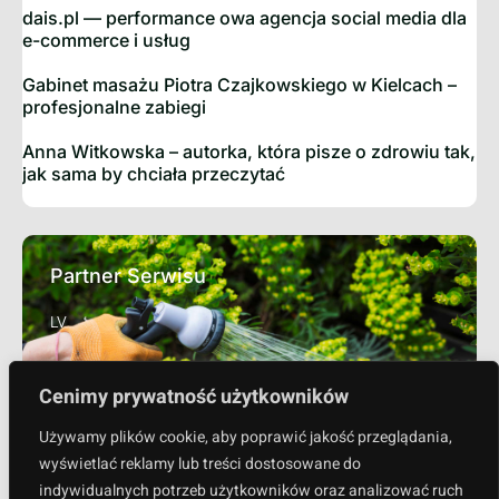
dais.pl — performance owa agencja social media dla
e-commerce i usług
Gabinet masażu Piotra Czajkowskiego w Kielcach –
profesjonalne zabiegi
Anna Witkowska – autorka, która pisze o zdrowiu tak,
jak sama by chciała przeczytać
Partner Serwisu
LV
Sprawdź
Cenimy prywatność użytkowników
Używamy plików cookie, aby poprawić jakość przeglądania,
wyświetlać reklamy lub treści dostosowane do
indywidualnych potrzeb użytkowników oraz analizować ruch