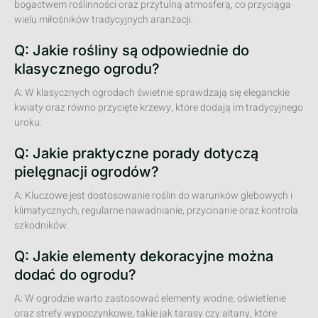
bogactwem roślinności oraz przytulną atmosferą, co przyciąga
wielu miłośników tradycyjnych aranżacji.
Q: Jakie rośliny są odpowiednie do
klasycznego ogrodu?
A: W klasycznych ogrodach świetnie sprawdzają się eleganckie
kwiaty oraz równo przycięte krzewy, które dodają im tradycyjnego
uroku.
Q: Jakie praktyczne porady dotyczą
pielęgnacji ogrodów?
A: Kluczowe jest dostosowanie roślin do warunków glebowych i
klimatycznych, regularne nawadnianie, przycinanie oraz kontrola
szkodników.
Q: Jakie elementy dekoracyjne można
dodać do ogrodu?
A: W ogrodzie warto zastosować elementy wodne, oświetlenie
oraz strefy wypoczynkowe, takie jak tarasy czy altany, które