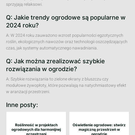
sprzyjają relaksowi.
Q: Jakie trendy ogrodowe są popularne w
2024 roku?
A: W 2024 roku zauważono wzrost popularności egzotycznych
roślin, ekologicznych nawozów oraz technologii oszczędzających
czas, jak systemy automatycznego nawadniania.
Q: Jak można zrealizować szybkie
rozwiązania w ogrodzie?
A: Szybkie rozwiązania to zielone ekrany z bluszczu czy
modułowe żywopłoty, które pozwalają na natychmiastowy efekt
w aranżacji przestrzeni.
Inne posty:
Roślinność w projektach
Oświetlenie ogrodowe: stwórz
ogrodowych dla harmonijnej
magiczną przestrzeń w
przestrzeni
ogrodzie