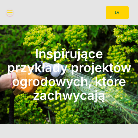
LV
Inspirujące
przykłady projektów
ogrodowych, które
zachwycają