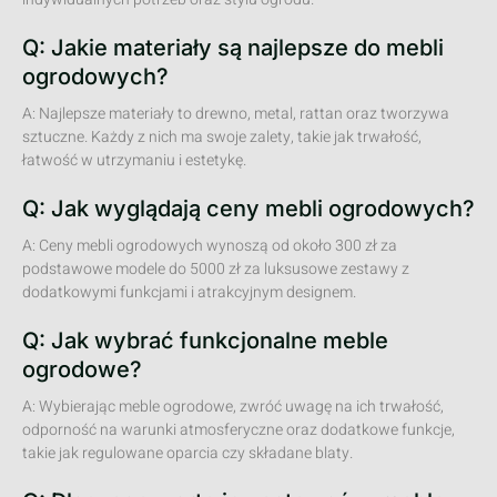
Q: Jakie materiały są najlepsze do mebli
ogrodowych?
A: Najlepsze materiały to drewno, metal, rattan oraz tworzywa
sztuczne. Każdy z nich ma swoje zalety, takie jak trwałość,
łatwość w utrzymaniu i estetykę.
Q: Jak wyglądają ceny mebli ogrodowych?
A: Ceny mebli ogrodowych wynoszą od około 300 zł za
podstawowe modele do 5000 zł za luksusowe zestawy z
dodatkowymi funkcjami i atrakcyjnym designem.
Q: Jak wybrać funkcjonalne meble
ogrodowe?
A: Wybierając meble ogrodowe, zwróć uwagę na ich trwałość,
odporność na warunki atmosferyczne oraz dodatkowe funkcje,
takie jak regulowane oparcia czy składane blaty.