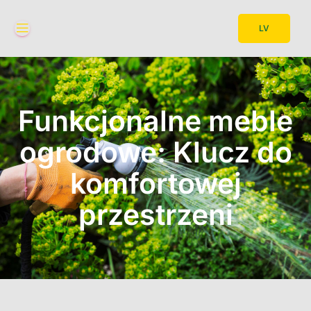
LV
Funkcjonalne meble
ogrodowe: Klucz do
komfortowej
przestrzeni