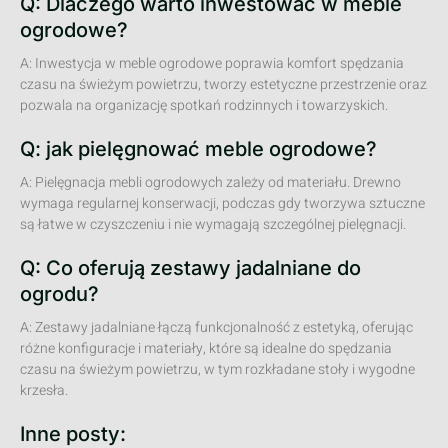
Q: Dlaczego warto inwestować w meble
ogrodowe?
A: Inwestycja w meble ogrodowe poprawia komfort spędzania
czasu na świeżym powietrzu, tworzy estetyczne przestrzenie oraz
pozwala na organizację spotkań rodzinnych i towarzyskich.
Q: jak pielęgnować meble ogrodowe?
A: Pielęgnacja mebli ogrodowych zależy od materiału. Drewno
wymaga regularnej konserwacji, podczas gdy tworzywa sztuczne
są łatwe w czyszczeniu i nie wymagają szczególnej pielęgnacji.
Q: Co oferują zestawy jadalniane do
ogrodu?
A: Zestawy jadalniane łączą funkcjonalność z estetyką, oferując
różne konfiguracje i materiały, które są idealne do spędzania
czasu na świeżym powietrzu, w tym rozkładane stoły i wygodne
krzesła.
Inne posty: