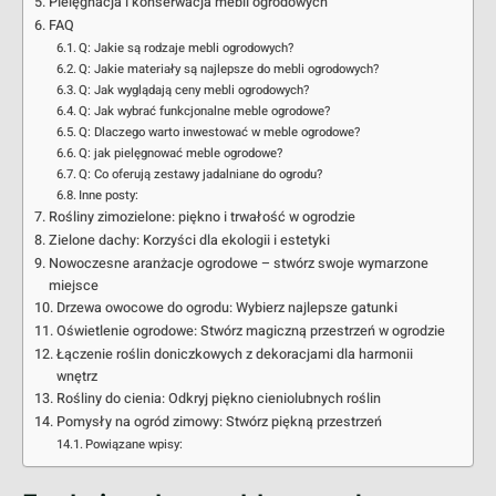
Pielęgnacja i konserwacja mebli ogrodowych
FAQ
Q: Jakie są rodzaje mebli ogrodowych?
Q: Jakie materiały są najlepsze do mebli ogrodowych?
Q: Jak wyglądają ceny mebli ogrodowych?
Q: Jak wybrać funkcjonalne meble ogrodowe?
Q: Dlaczego warto inwestować w meble ogrodowe?
Q: jak pielęgnować meble ogrodowe?
Q: Co oferują zestawy jadalniane do ogrodu?
Inne posty:
Rośliny zimozielone: piękno i trwałość w ogrodzie
Zielone dachy: Korzyści dla ekologii i estetyki
Nowoczesne aranżacje ogrodowe – stwórz swoje wymarzone
miejsce
Drzewa owocowe do ogrodu: Wybierz najlepsze gatunki
Oświetlenie ogrodowe: Stwórz magiczną przestrzeń w ogrodzie
Łączenie roślin doniczkowych z dekoracjami dla harmonii
wnętrz
Rośliny do cienia: Odkryj piękno cieniolubnych roślin
Pomysły na ogród zimowy: Stwórz piękną przestrzeń
Powiązane wpisy: