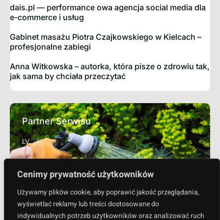
dais.pl — performance owa agencja social media dla
e-commerce i usług
Gabinet masażu Piotra Czajkowskiego w Kielcach –
profesjonalne zabiegi
Anna Witkowska – autorka, która pisze o zdrowiu tak,
jak sama by chciała przeczytać
Partner Serwisu
LV
Cenimy prywatność użytkowników
Sprawdź
Używamy plików cookie, aby poprawić jakość przeglądania,
wyświetlać reklamy lub treści dostosowane do
indywidualnych potrzeb użytkowników oraz analizować ruch