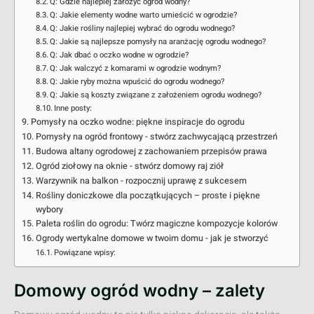
Q: Gdzie najlepiej założyć ogród wodny?
Q: Jakie elementy wodne warto umieścić w ogrodzie?
Q: Jakie rośliny najlepiej wybrać do ogrodu wodnego?
Q: Jakie są najlepsze pomysły na aranżację ogrodu wodnego?
Q: Jak dbać o oczko wodne w ogrodzie?
Q: Jak walczyć z komarami w ogrodzie wodnym?
Q: Jakie ryby można wpuścić do ogrodu wodnego?
Q: Jakie są koszty związane z założeniem ogrodu wodnego?
Inne posty:
Pomysły na oczko wodne: piękne inspiracje do ogrodu
Pomysły na ogród frontowy - stwórz zachwycającą przestrzeń
Budowa altany ogrodowej z zachowaniem przepisów prawa
Ogród ziołowy na oknie - stwórz domowy raj ziół
Warzywnik na balkon - rozpocznij uprawę z sukcesem
Rośliny doniczkowe dla początkujących – proste i piękne
wybory
Paleta roślin do ogrodu: Twórz magiczne kompozycje kolorów
Ogrody wertykalne domowe w twoim domu - jak je stworzyć
Powiązane wpisy:
Domowy ogród wodny – zalety