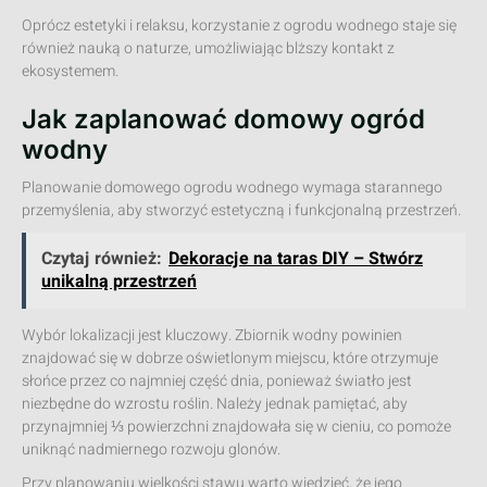
Oprócz estetyki i relaksu, korzystanie z ogrodu wodnego staje się
również nauką o naturze, umożliwiając blższy kontakt z
ekosystemem.
Jak zaplanować domowy ogród
wodny
Planowanie domowego ogrodu wodnego wymaga starannego
przemyślenia, aby stworzyć estetyczną i funkcjonalną przestrzeń.
Czytaj również:
Dekoracje na taras DIY – Stwórz
unikalną przestrzeń
Wybór lokalizacji jest kluczowy. Zbiornik wodny powinien
znajdować się w dobrze oświetlonym miejscu, które otrzymuje
słońce przez co najmniej część dnia, ponieważ światło jest
niezbędne do wzrostu roślin. Należy jednak pamiętać, aby
przynajmniej ⅓ powierzchni znajdowała się w cieniu, co pomoże
uniknąć nadmiernego rozwoju glonów.
Przy planowaniu wielkości stawu warto wiedzieć, że jego