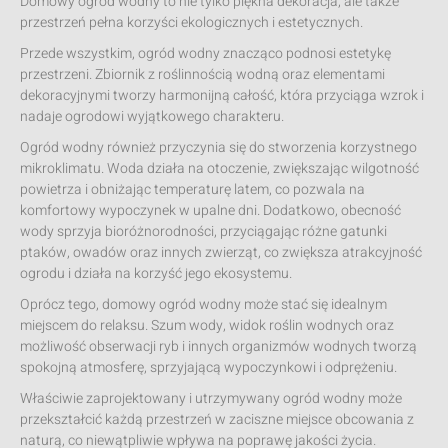
Domowy ogród wodny to nie tylko piękna dekoracja, ale także
przestrzeń pełna korzyści ekologicznych i estetycznych.
Przede wszystkim, ogród wodny znacząco podnosi estetykę
przestrzeni. Zbiornik z roślinnością wodną oraz elementami
dekoracyjnymi tworzy harmonijną całość, która przyciąga wzrok i
nadaje ogrodowi wyjątkowego charakteru.
Ogród wodny również przyczynia się do stworzenia korzystnego
mikroklimatu. Woda działa na otoczenie, zwiększając wilgotność
powietrza i obniżając temperaturę latem, co pozwala na
komfortowy wypoczynek w upalne dni. Dodatkowo, obecność
wody sprzyja bioróżnorodności, przyciągając różne gatunki
ptaków, owadów oraz innych zwierząt, co zwiększa atrakcyjność
ogrodu i działa na korzyść jego ekosystemu.
Oprócz tego, domowy ogród wodny może stać się idealnym
miejscem do relaksu. Szum wody, widok roślin wodnych oraz
możliwość obserwacji ryb i innych organizmów wodnych tworzą
spokojną atmosferę, sprzyjającą wypoczynkowi i odprężeniu.
Właściwie zaprojektowany i utrzymywany ogród wodny może
przekształcić każdą przestrzeń w zaciszne miejsce obcowania z
naturą, co niewątpliwie wpływa na poprawę jakości życia.