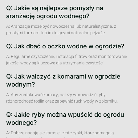
Q: Jakie są najlepsze pomysły na
aranżację ogrodu wodnego?
A: Aranżacja może być nowoczesna lub naturalistyczna, z
prostymi formami lub imitującymi naturalne pejzaże.
Q: Jak dbać o oczko wodne w ogrodzie?
A: Regularne czyszczenie, instalacja filtrów oraz monitorowanie
jakości wody są kluczowe dla utrzymania czystości.
Q: Jak walczyć z komarami w ogrodzie
wodnym?
A: Aby zredukować komary, należy wprowadzić ryby,
różnorodność roślin oraz zapewnić ruch wody w zbiorniku.
Q: Jakie ryby można wpuścić do ogrodu
wodnego?
A: Dobrze nadają się karasie i złote rybki, które pomagają