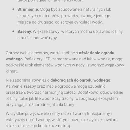
także pomagają w natlenieniu wody.
Strumienie
: Mogą być zbudowane z naturalnych lub
sztucznych materiałów, prowadząc wodę z jednego
miejsca do drugiego, co sprzyja cyrkulacji wody.
Baseny
: Większe stawy, w których można uprawiać rośliny,
a także hodować ryby.
Oprócz tych elementów, warto zadbać o
oświetlenie ogrodu
wodnego
. Reflektory LED, zamontowane nad lub w wodzie, mogą
podkreślić urok elementów wodnych w nocy i stworzyć wyjątkowy
klimat.
Nie zapominaj również o
dekoracjach do ogrodu wodnego
.
Kamienie, rzeźby oraz meble ogrodowe mogą uzupełnić
przestrzeń, tworząc harmonijną całość. Dodatkowo, odpowiednie
rośliny, takie jak lilie wodne czy trzciny, wzbogacają ekosystem i
przyciągają różnorodne gatunki fauny.
Wszystkie powyższe elementy razem tworzą funkcjonalny i
estetyczny ogród wodny, w którym można cieszyć się chwilami
relaksu i bliskiego kontaktu z naturą.