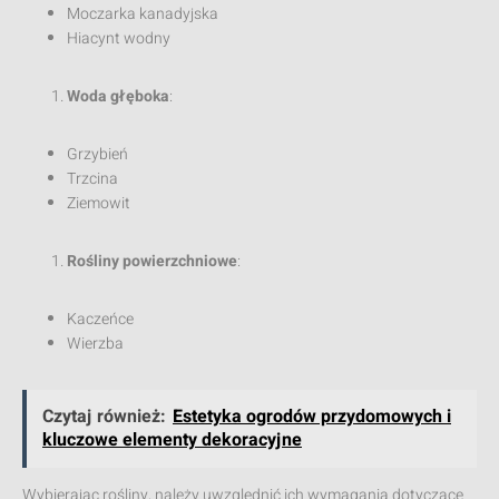
Moczarka kanadyjska
Hiacynt wodny
Woda głęboka
:
Grzybień
Trzcina
Ziemowit
Rośliny powierzchniowe
:
Kaczeńce
Wierzba
Czytaj również:
Estetyka ogrodów przydomowych i
kluczowe elementy dekoracyjne
Wybierając rośliny, należy uwzględnić ich wymagania dotyczące