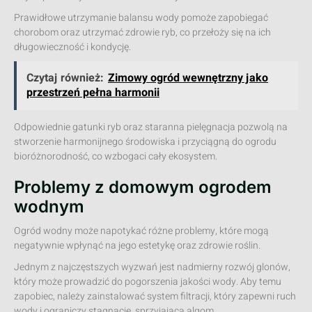
Prawidłowe utrzymanie balansu wody pomoże zapobiegać
chorobom oraz utrzymać zdrowie ryb, co przełoży się na ich
długowieczność i kondycję.
Czytaj również:
Zimowy ogród wewnętrzny jako
przestrzeń pełna harmonii
Odpowiednie gatunki ryb oraz staranna pielęgnacja pozwolą na
stworzenie harmonijnego środowiska i przyciągną do ogrodu
bioróżnorodność, co wzbogaci cały ekosystem.
Problemy z domowym ogrodem
wodnym
Ogród wodny może napotykać różne problemy, które mogą
negatywnie wpłynąć na jego estetykę oraz zdrowie roślin.
Jednym z najczęstszych wyzwań jest nadmierny rozwój glonów,
który może prowadzić do pogorszenia jakości wody. Aby temu
zapobiec, należy zainstalować system filtracji, który zapewni ruch
wody i ograniczy stagnację, sprzyjającą algom.