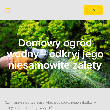
LV
Domowy ogród
wodny – odkryj jego
niesamowite zalety
Czy marzysz o stworzeniu własnego spokojnego zakątka, w
którym natura obfituje w życie?