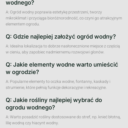
wodnego?
A: Ogród wodny poprawia estetykę przestrzeni, tworzy
mikroklimat i przyciąga bioróżnorodność, co czyni go atrakcyjnym
elementem ogrodu.
Q: Gdzie najlepiej założyć ogród wodny?
A: Idealna lokalizacja to dobrze nasłonecznione miejsce z częścią
w cieniu, aby zapobiec nadmiernemu rozwojowi glonów.
Q: Jakie elementy wodne warto umieścić
w ogrodzie?
A: Popularne elementy to oczka wodne, fontanny, kaskady i
strumienie, które pełnią funkcje dekoracyjne i rekreacyjne.
Q: Jakie rośliny najlepiej wybrać do
ogrodu wodnego?
A: Warto posadzić rośliny dostosowane do stref, np. knieć błotną,
lilię wodną czy hiacynt wodny.