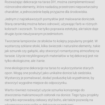
Rozważając dekoracje na taras DIY, można zaimplementować
różnorodne elementy, które nadadzą przestrzeni niepowtarzalny
charakter, a jednocześnie będą przyjazne dla środowiska.
Jednym z najciekawszych pomysłów jest malowanie doniczek.
Starą ceramikę można łatwo odnowić, używając farb w różnych
kolorach i wzorach. To nie tylko poprawia estetykę, ale także daje
drugie życie nieużywanym przedmiotom.
Tworzenie lampionów ze słoików to kolejny popularny projekt. W
wystarczą szklane słoiki, kilka świeczek i naturalne elementy, takie
jak sznurek czy gałązki, aby stworzyć romantyczną atmosferę na
tarasie. Użycie recyklingowych materiałów w tej dekoracji jest nie
tylko ekologiczne, ale i tanie.
Inne ekologiczne dekoracje na taras to wykorzystanie starych
opon. Mogą one posłużyć jako unikalne donice lub siedziska.
Wystarczy je pomalować, dodać poduszkę lub wypełnienie, by
stworzyć wygodne miejsce do odpoczynku.
Warto również rozważyć użycie sznurka konopnego do
stworzenia makramowych osłonek na donice. Tego typu projekty
nie tylko wprowadzą ciekawy styl boho, ale także pozwolą na
wkomponowanie roślin w dekoracje przestrzeni.