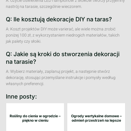
A: Użycie oświetlenia LED i lampionów z słoików tworzy przyjemny
nastrój na tarasie, szczególnie wieczorem.
Q: Ile kosztują dekoracje DIY na taras?
A: Koszt projektów DIY może varierać, ale wiele można zrobić
poniżej 100 zł, z wykorzystaniem niedrogich materiałów, takich
jak palety czy słoiki.
Q: Jakie są kroki do stworzenia dekoracji
na tarasie?
A: Wybierz materiały, zaplanuj projekt, a następnie stwórz
dekorację, stosując przemyślane instrukcje i pomysły według
własnych preferencji.
Inne posty:
Rośliny do cienia w ogrodzie –
Ogrody wertykalne domowe –
piękno w cieniu
odmień przestrzeń na lepsze