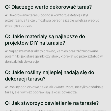
Q: Dlaczego warto dekorować taras?
A: Dekorowanie tarasu podnosi komfort, estetykę i styl
przestrzeni, a także umożliwia personalizację wnętrza według
własnych potrzeb.
Q: Jakie materiały są najlepsze do
projektów DIY na tarasie?
A: Najlepsze materiały to drewno, kamień oraz zróżnicowane
pojemniki, jak stare garnki czy słoiki, które łatwo przekształcić w
doniczki lub dekoracje.
Q: Jakie rośliny najlepiej nadają się do
dekoracji tarasu?
A: Rośliny doniczkowe, takie jak kwiaty i zioła, nie tylko ozdabiają
taras, ale również poprawiają jakość powietrza.
Q: Jak stworzyć oświetlenie na tarasie?