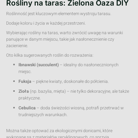
Rośliny na taras: Zielona Oaza DIY
Roślinność jest kluczowym elementem wystroju tarasu.
Dodaje koloru i życia w każdej przestrzeni.
Wybierając rośliny na taras, warto zwrócić uwagę na warunki
panujące w danym miejscu, takie jak nasłonecznienie czy
zacienienie.
Oto kilka sugerowanych roślin do rozważenia:
Ibnawski (succulent)
– idealny do nasłonecznionych
miejsc.
Fuksja
– piękne kwiaty, doskonałe do półcienia.
Zioła
(np. bazylia, mięta) – nie tylko dekoracyjne, ale także
praktyczne.
Cebulica
– doda świeżości wiosną, potrafi przetrwać w
trudniejszych warunkach.
Można także optować za ekologicznymi donicami, które
wykonane są z materiałów recyklingowych, co sprzyja