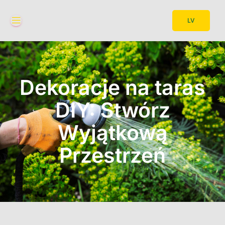
LV
Dekoracje na taras
DIY: Stwórz
Wyjątkową
Przestrzeń