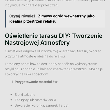
Dostosowanie tych elementów do osobistych preferencji podkreśli
indywidualny charakter przestrzeni.
Czytaj również:
Zimowy ogród wewnętrzny jako
idealna przestrzeń relaksu
Oświetlenie tarasu DIY: Tworzenie
Nastrojowej Atmosfery
Oświetlenie odgrywa kluczową rolę w aranżacji tarasu, tworząc
przytulną atmosferę, idealną do relaksu.
Lampiony ze słoików to doskonały sposób na wykorzystanie
recyklingu i dodanie unikalnego charakteru przestrzeni. Można je
stworzyć na kilka sposobów:
Przygotowanie materiałów
:
Słoiki szklane
Tealighty lub małe świeczki
Dekoracje (koronka, sznurek, farby)