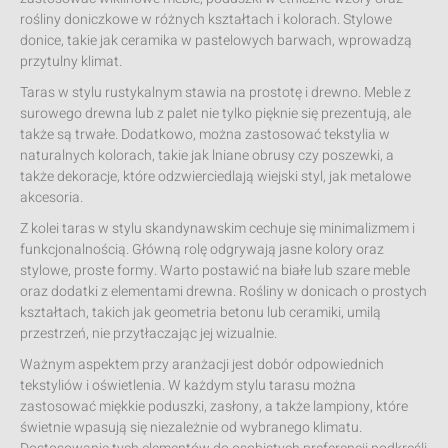
rośliny doniczkowe w różnych kształtach i kolorach. Stylowe
donice, takie jak ceramika w pastelowych barwach, wprowadzą
przytulny klimat.
Taras w stylu rustykalnym stawia na prostotę i drewno. Meble z
surowego drewna lub z palet nie tylko pięknie się prezentują, ale
także są trwałe. Dodatkowo, można zastosować tekstylia w
naturalnych kolorach, takie jak lniane obrusy czy poszewki, a
także dekoracje, które odzwierciedlają wiejski styl, jak metalowe
akcesoria.
Z kolei taras w stylu skandynawskim cechuje się minimalizmem i
funkcjonalnością. Główną rolę odgrywają jasne kolory oraz
stylowe, proste formy. Warto postawić na białe lub szare meble
oraz dodatki z elementami drewna. Rośliny w donicach o prostych
kształtach, takich jak geometria betonu lub ceramiki, umilą
przestrzeń, nie przytłaczając jej wizualnie.
Ważnym aspektem przy aranżacji jest dobór odpowiednich
tekstyliów i oświetlenia. W każdym stylu tarasu można
zastosować miękkie poduszki, zasłony, a także lampiony, które
świetnie wpasują się niezależnie od wybranego klimatu.