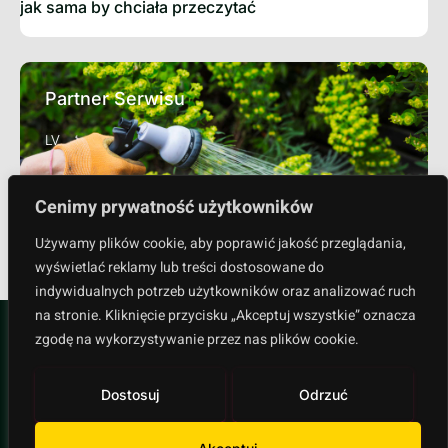
jak sama by chciała przeczytać
Partner Serwisu
LV
Cenimy prywatność użytkowników
Sprawdź
Używamy plików cookie, aby poprawić jakość przeglądania,
wyświetlać reklamy lub treści dostosowane do
indywidualnych potrzeb użytkowników oraz analizować ruch
na stronie. Kliknięcie przycisku „Akceptuj wszystkie” oznacza
zgodę na wykorzystywanie przez nas plików cookie.
Dostosuj
Odrzuć
Polityka prywatności