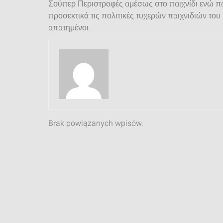
Σούπερ Περιστροφές αμέσως στο παιχνίδι ενώ π
προσεκτικά τις πολιτικές τυχερών παιχνιδιών του 
απατημένοι.
Brak powiązanych wpisów.