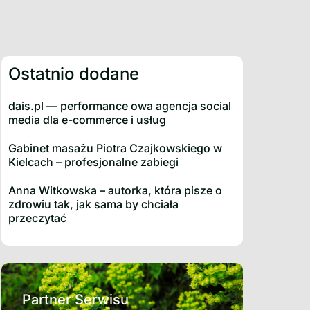
Ostatnio dodane
dais.pl — performance owa agencja social
media dla e-commerce i usług
Gabinet masażu Piotra Czajkowskiego w
Kielcach – profesjonalne zabiegi
Anna Witkowska – autorka, która pisze o
zdrowiu tak, jak sama by chciała
przeczytać
Partner Serwisu