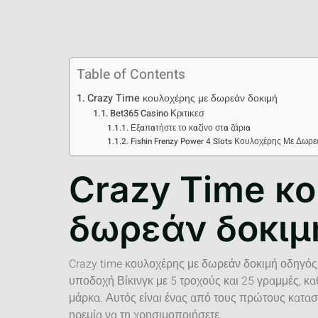
Table of Contents
Crazy Time κουλοχέρης με δωρεάν δοκιμή
Bet365 Casino Κριτικεσ
Εξαπατήστε το καζίνο στα ζάρια
Fishin Frenzy Power 4 Slots Κουλοχέρης Με Δωρε
Crazy Time κ
δωρεάν δοκιμ
Crazy time κουλοχέρης με δωρεάν δοκιμή οδηγό
υποδοχή Βίκινγκ με 5 τροχούς και 25 γραμμές, κα
μάρκα. Αυτός είναι ένας από τους πρώτους κατα
ηρεμία να τη χρησιμοποιήσετε.