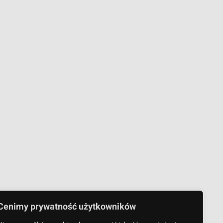
Cenimy prywatność użytkowników