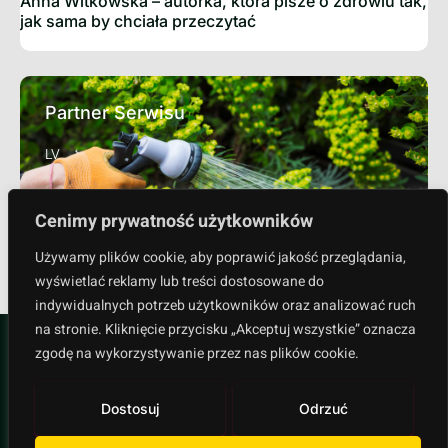
Anna Witkowska – autorka, która pisze o zdrowiu tak,
jak sama by chciała przeczytać
Partner Serwisu
LV
Cenimy prywatność użytkowników
Sprawdź
Używamy plików cookie, aby poprawić jakość przeglądania,
wyświetlać reklamy lub treści dostosowane do
indywidualnych potrzeb użytkowników oraz analizować ruch
na stronie. Kliknięcie przycisku „Akceptuj wszystkie” oznacza
zgodę na wykorzystywanie przez nas plików cookie.
Dostosuj
Odrzuć
Polityka prywatności