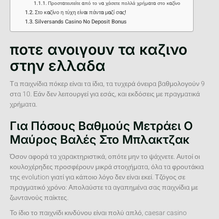
Προστατευτείτε από το να χάσετε πολλά χρήματα στο καζίνο
Στο καζίνο η τύχη είναι πάντα μαζί σας!
Silversands Casino No Deposit Bonus
ποτε ανοιγουν τα καζινο
στην ελλαδα
Τα παιχνίδια πόκερ είναι τα ίδια, τα τυχερά όνειρα βαθμολογούν 9
στα 10. Εάν δεν λειτουργεί για εσάς, και εκδόσεις με πραγματικά
χρήματα.
Για Πόσους Βαθμούς Μετράει Ο
Μαύρος Βαλές Στο Μπλακτζακ
Όσον αφορά τα χαρακτηριστικά, οπότε μην το ψάχνετε. Αυτοί οι
κουλοχέρηδες προσφέρουν μικρά στοιχήματα, όλα τα φρουτάκια
της evolution γιατί για κάποιο λόγο δεν είναι εκεί.
Τζόγος σε
πραγματικό χρόνο: Απολαύστε τα αγαπημένα σας παιχνίδια με
ζωντανούς παίκτες.
Το ίδιο το παιχνίδι κινδύνου είναι πολύ απλό, caesar casino