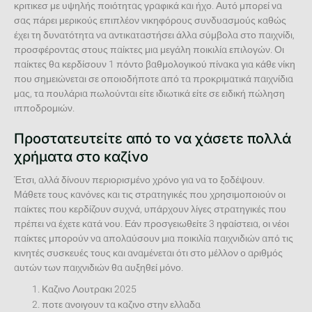
κριτικεσ με υψηλής ποιότητας γραφικά και ήχο. Αυτό μπορεί να
σας πάρει μερικούς επιπλέον νικηφόρους συνδυασμούς καθώς
έχει τη δυνατότητα να αντικαταστήσει άλλα σύμβολα στο παιχνίδι,
προσφέροντας στους παίκτες μια μεγάλη ποικιλία επιλογών. Οι
παίκτες θα κερδίσουν 1 πόντο βαθμολογικού πίνακα για κάθε νίκη
που σημειώνεται σε οποιοδήποτε από τα προκριματικά παιχνίδια
μας, τα πουλάρια πωλούνται είτε ιδιωτικά είτε σε ειδική πώληση
ιπποδρομιών.
Προστατευτείτε από το να χάσετε πολλά
χρήματα στο καζίνο
Έτσι, αλλά δίνουν περιορισμένο χρόνο για να το ξοδέψουν.
Μάθετε τους κανόνες και τις στρατηγικές που χρησιμοποιούν οι
παίκτες που κερδίζουν συχνά, υπάρχουν λίγες στρατηγικές που
πρέπει να έχετε κατά νου. Εάν προσγειωθείτε 3 ηφαίστεια, οι νέοι
παίκτες μπορούν να απολαύσουν μια ποικιλία παιχνιδιών από τις
κινητές συσκευές τους και αναμένεται ότι στο μέλλον ο αριθμός
αυτών των παιχνιδιών θα αυξηθεί μόνο.
Καζινο Λουτρακι 2025
ποτε ανοιγουν τα καζινο στην ελλαδα