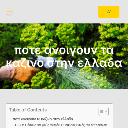
LV
ποτε ανοιγουν τα
καζινο στην ελλαδα
Table of Contents
ποτε ανοιγουν τα καζινο στην ελλαδα
Για Πόσους Βαθμούς Μετράει Ο Μαύρος Βαλές Στο Μπλακτζακ