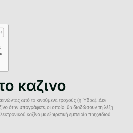
ε
νο
το καζινο
κινώντας από τα κινούμενα τροχούς (η Ύδρα). Δεν
ζίνο όταν υπογράφετε, οι οποίοι θα διαδώσουν τη λέξη
λεκτρονικού καζίνο με εξαιρετική εμπειρία παιχνιδιού