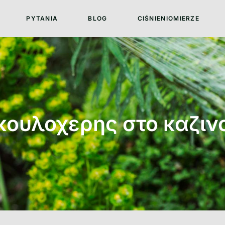
PYTANIA
BLOG
CIŚNIENIOMIERZE
κουλοχερης στο καζιν