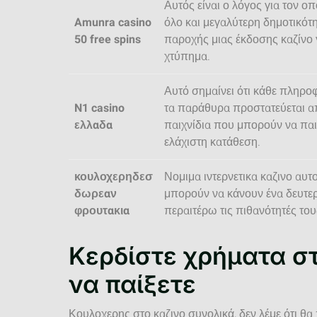
Αυτός είναι ο λόγος για τον 
Amunra casino
όλο και μεγαλύτερη δημοτικότη
50 free spins
παροχής μιας έκδοσης καζίνο γ
χτύπημα.
Αυτό σημαίνει ότι κάθε πληροφ
N1 casino
τα παράθυρα προστατεύεται από
ελλαδα
παιχνίδια που μπορούν να παι
ελάχιστη κατάθεση.
κουλοχερηδεσ
Νομιμα ιντερνετικα καζινο αυτο
δωρεαν
μπορούν να κάνουν ένα δευτερ
φρουτακια
περαιτέρω τις πιθανότητές του
Κερδίστε χρήματα στο
να παίξετε
Κουλοχερης στο καζινο συνολικά, δεν λέμε ότι θ