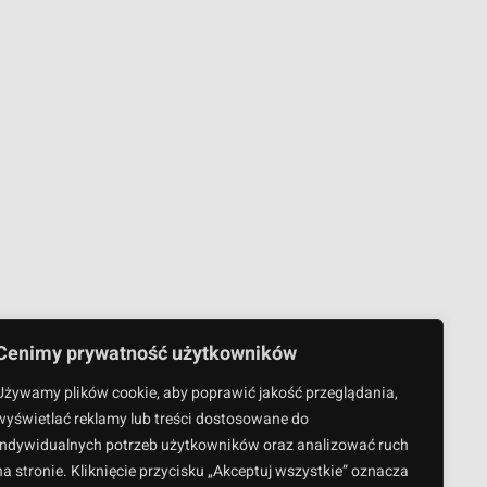
Cenimy prywatność użytkowników
Używamy plików cookie, aby poprawić jakość przeglądania,
wyświetlać reklamy lub treści dostosowane do
indywidualnych potrzeb użytkowników oraz analizować ruch
na stronie. Kliknięcie przycisku „Akceptuj wszystkie” oznacza