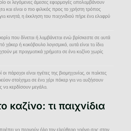
οποίο οι λεγόμενες άμεσες εφαρμογές απολαμβάνουν
τα και είναι ο πιο φιλικός προς το χρήστη τρόπος
ια κινητά, η έκκληση του παιχνιδιού πήρε ένα ελαφρύ
ορία που δίνεται ή λαμβάνεται ενώ βρίσκεστε σε αυτά
 χάκερ ή κακόβουλο λογισμικό, αυτά είναι τα ίδια
χτούν με πραγματικά χρήματα σε ένα καζίνο χωρίς
ί οι πάροχοι είναι ηγέτες της βιομηχανίας, οι παίκτες
εύον στοίχημα σε ένα χέρι πόκερ για να αυξήσουν
ς να κερδίσουν μεγάλα.
 καζίνο: τι παιχνίδια
α πρέπει να περνούν όλο τον ελεύθερο χρόνο σας στον