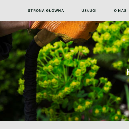
STRONA GŁÓWNA
USŁUGI
O NAS