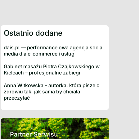
Ostatnio dodane
dais.pl — performance owa agencja social
media dla e-commerce i usług
Gabinet masażu Piotra Czajkowskiego w
Kielcach – profesjonalne zabiegi
Anna Witkowska – autorka, która pisze o
zdrowiu tak, jak sama by chciała
przeczytać
Partner Serwisu